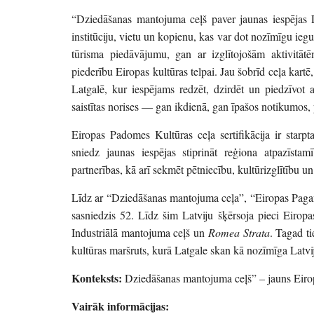
“Dziedāšanas mantojuma ceļš paver jaunas iespējas L
institūciju, vietu un kopienu, kas var dot nozīmīgu iegul
tūrisma piedāvājumu, gan ar izglītojošām aktivitātē
piederību Eiropas kultūras telpai. Jau šobrīd ceļa kart
Latgalē, kur iespējams redzēt, dzirdēt un piedzīvot 
saistītas norises — gan ikdienā, gan īpašos notikumos, 
Eiropas Padomes Kultūras ceļa sertifikācija ir starpta
sniedz jaunas iespējas stiprināt reģiona atpazīstamīb
partnerības, kā arī sekmēt pētniecību, kultūrizglītību u
Līdz ar “Dziedāšanas mantojuma ceļa”, “Eiropas Paga
sasniedzis 52. Līdz šim Latviju šķērsoja pieci Eiropa
Industriālā mantojuma ceļš un
Romea Strata
. Tagad t
kultūras maršruts, kurā Latgale skan kā nozīmīga Latvij
Konteksts:
Dziedāšanas mantojuma ceļš” – jauns Eiropas
Vairāk informācijas: