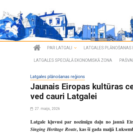
PAR LATGALI
LATGALES PLĀNOŠANAS 
LATGALES SPECIĀLĀ EKONOMISKĀ ZONA
PAŠVA
Latgales plānošanas reģions
Jaunais Eiropas kultūras c
ved cauri Latgalei
27. maijs, 2026
Latgale kļuvusi par nozīmīgu daļu no jaunā Ei
, kas šī gada maijā Luksembu
Singing Heritage Route