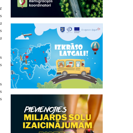
z
s
u
s
u
s
s
s
s
s