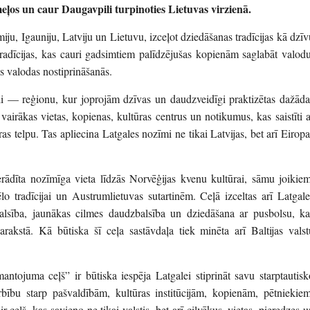
meļos un caur Daugavpili turpinoties Lietuvas virzienā.
, Igauniju, Latviju un Lietuvu, izceļot dziedāšanas tradīcijas kā dzīv
radīcijas, kas cauri gadsimtiem palīdzējušas kopienām saglabāt valodu
tās valodas nostiprināšanās.
gali — reģionu, kur joprojām dzīvas un daudzveidīgi praktizētas dažāda
vairākas vietas, kopienas, kultūras centrus un notikumus, kas saistīti a
s telpu. Tas apliecina Latgales nozīmi ne tikai Latvijas, bet arī Eiropa
erādīta nozīmīga vieta līdzās Norvēģijas kvenu kultūrai, sāmu joikiem
o tradīcijai un Austrumlietuvas sutartinēm. Ceļā izceltas arī Latgale
alsība, jaunākas cilmes daudzbalsība un dziedāšana ar pusbolsu, ka
arakstā. Kā būtiska šī ceļa sastāvdaļa tiek minēta arī Baltijas valst
ntojuma ceļš” ir būtiska iespēja Latgalei stiprināt savu starptautisk
darbību starp pašvaldībām, kultūras institūcijām, kopienām, pētniekiem
 ceļš, kas savieno ne tikai valstis, bet arī cilvēkus, vietas, pieredzes u