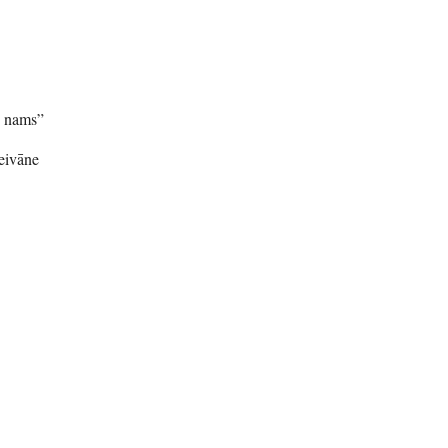
s nams”
eivāne