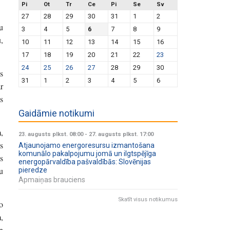
Pi
Ot
Tr
Ce
Pi
Se
Sv
27
28
29
30
31
1
2
u
3
4
5
6
7
8
9
,
10
11
12
13
14
15
16
17
18
19
20
21
22
23
24
25
26
27
28
29
30
s
31
1
2
3
4
5
6
r
s
Gaidāmie notikumi
,
23. augusts plkst. 08:00
-
27. augusts plkst. 17:00
s
Atjaunojamo energoresursu izmantošana
komunālo pakalpojumu jomā un ilgtspējīga
s
energopārvaldība pašvaldībās: Slovēnijas
u
pieredze
Apmaiņas brauciens
Skatīt visus notikumus
o
,
n