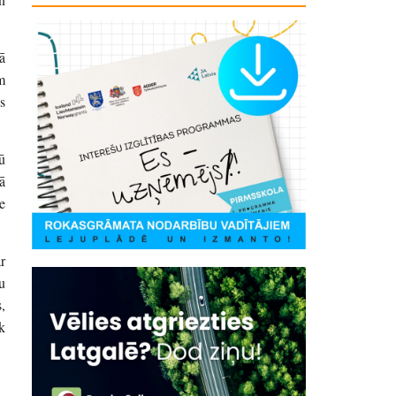
ā
m
s
ū
ā
e
r
u
,
k