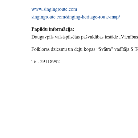
www.singingroute.com
singingroute.com/singing-heritage-route-map/
Papildu informācija:
Daugavpils valstspilsētas pašvaldības iestāde „Vienība
Folkloras dziesmu un deju kopas “Svātra” vadītāja S.T
Tel. 29118992