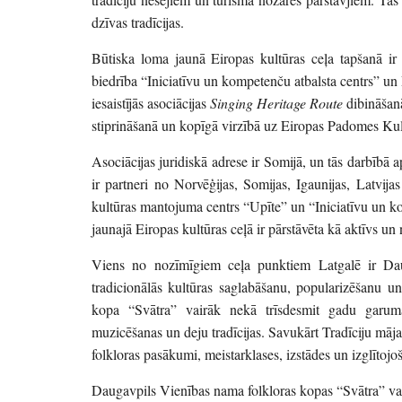
dzīvas tradīcijas.
Būtiska loma jaunā Eiropas kultūras ceļa tapšanā ir 
biedrība “Iniciatīvu un kompetenču atbalsta centrs” u
iesaistījās asociācijas
Singing Heritage Route
dibināšanā
stiprināšanā un kopīgā virzībā uz Eiropas Padomes Kultū
Asociācijas juridiskā adrese ir Somijā, un tās darbībā 
ir partneri no Norvēģijas, Somijas, Igaunijas, Latvija
kultūras mantojuma centrs “Upīte” un “Iniciatīvu un ko
jaunajā Eiropas kultūras ceļā ir pārstāvēta kā aktīvs 
Viens no nozīmīgiem ceļa punktiem Latgalē ir Daug
tradicionālās kultūras saglabāšanu, popularizēšanu 
kopa “Svātra” vairāk nekā trīsdesmit gadu garumā 
muzicēšanas un deju tradīcijas. Savukārt Tradīciju māja
folkloras pasākumi, meistarklases, izstādes un izglītojoš
Daugavpils Vienības nama folkloras kopas “Svātra” va