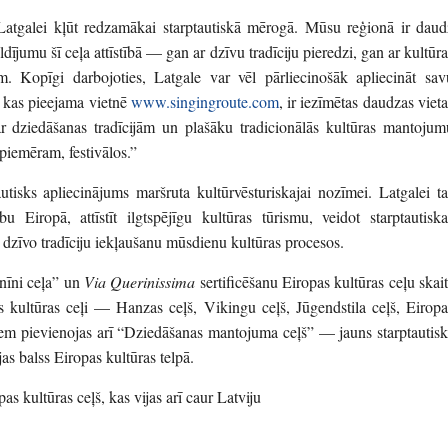
atgalei kļūt redzamākai starptautiskā mērogā. Mūsu reģionā ir daud
dījumu šī ceļa attīstībā — gan ar dzīvu tradīciju pieredzi, gan ar kultūra
m. Kopīgi darbojoties, Latgale var vēl pārliecinošāk apliecināt sav
ē, kas pieejama vietnē
www.singingroute.com
, ir iezīmētas daudzas vieta
ar dziedāšanas tradīcijām un plašāku tradicionālās kultūras mantojum
piemēram, festivālos.”
utisks apliecinājums maršruta kultūrvēsturiskajai nozīmei. Latgalei ta
u Eiropā, attīstīt ilgtspējīgu kultūras tūrismu, veidot starptautiska
n dzīvo tradīciju iekļaušanu mūsdienu kultūras procesos.
nīni ceļa” un
Via Querinissima
sertificēšanu Eiropas kultūras ceļu skait
s kultūras ceļi — Hanzas ceļš, Vikingu ceļš, Jūgendstila ceļš, Eiropa
iem pievienojas arī “Dziedāšanas mantojuma ceļš” — jauns starptautisk
as balss Eiropas kultūras telpā.
 kultūras ceļš, kas vijas arī caur Latviju