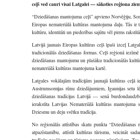
ceļš ved cauri visai Latgalei — sākoties reģiona zie
“Dziedāšanas mantojuma ceļš” apvieno Norvēģiju, Somiju
Eiropas nemateriālā kultūras mantojuma daļu. Tās ir t
kultūru, identitāti un piederības sajūtu vēl pirms rakstī
Latvijā jaunais Eiropas kultūras ceļš īpaši izceļ Lat
tradicionālās dziedāšanas formas. Ceļš reģionā iezīmē 
dziedāšanas mantojumu un plašāku tradicionālās kultūra
nemateriālā kultūras mantojuma kartē.
Latgales vokālajām tradīcijām jaunajā kultūras ceļā i
Austrumsomijas rūnu dziedājumiem, Igaunijas setu lēl
dziedāšanas tradīcijas Latvijā — senā burdondaudzb
ierakstīta Latvijas Nemateriālā kultūras mantojuma s
Dziesmu un deju svētku tradīcija.
No reģionālās attīstības skatu punkta “Dziedāšanas ma
atpazīstamību, attīstīt kultūras tūrismu, veicināt sa
tradīciju nesējiem un tūrisma nozares pārstāvjiem. Tas ir