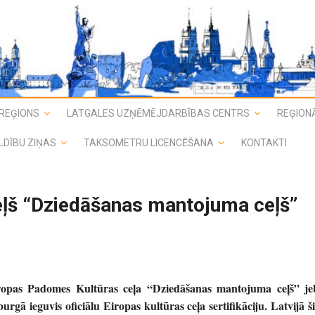
REĢIONS
LATGALES UZŅĒMĒJDARBĪBAS CENTRS
REĢIONĀ
LDĪBU ZIŅAS
TAKSOMETRU LICENCĒŠANA
KONTAKTI
eļš “Dziedāšanas mantojuma ceļš”
ropas Padomes Kultūras ceļa “Dziedāšanas mantojuma ceļš” je
rgā ieguvis oficiālu Eiropas kultūras ceļa sertifikāciju. Latvijā ši