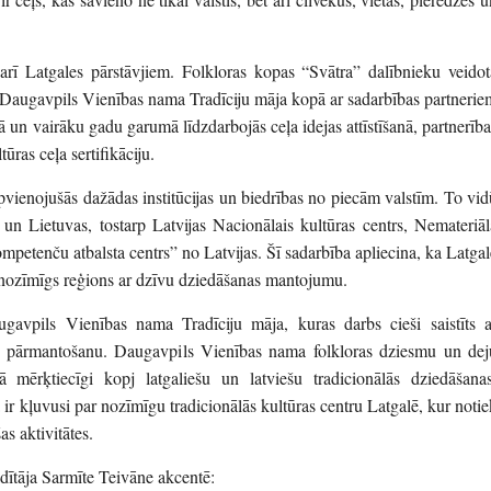
arī Latgales pārstāvjiem. Folkloras kopas “Svātra” dalībnieku veidot
n Daugavpils Vienības nama Tradīciju māja kopā ar sadarbības partnerie
 un vairāku gadu garumā līdzdarbojās ceļa idejas attīstīšanā, partnerība
ras ceļa sertifikāciju.
apvienojušās dažādas institūcijas un biedrības no piecām valstīm. To vid
s un Lietuvas, tostarp Latvijas Nacionālais kultūras centrs, Nemateriāl
mpetenču atbalsta centrs” no Latvijas. Šī sadarbība apliecina, ka Latgal
un nozīmīgs reģions ar dzīvu dziedāšanas mantojumu.
avpils Vienības nama Tradīciju māja, kuras darbs cieši saistīts a
un pārmantošanu. Daugavpils Vienības nama folkloras dziesmu un dej
mērķtiecīgi kopj latgaliešu un latviešu tradicionālās dziedāšanas
 ir kļuvusi par nozīmīgu tradicionālās kultūras centru Latgalē, kur notie
as aktivitātes.
dītāja Sarmīte Teivāne akcentē: