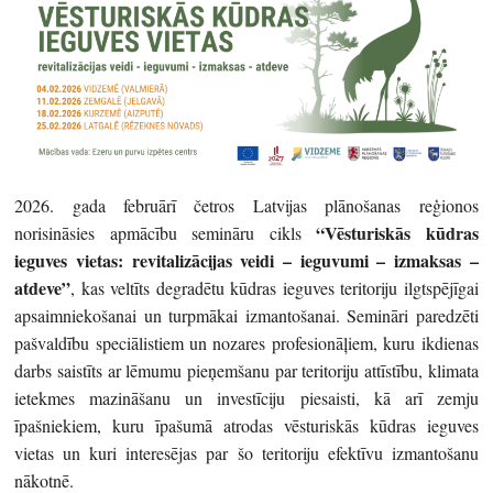
2026. gada februārī četros Latvijas plānošanas reģionos
“Vēsturiskās kūdras
norisināsies apmācību semināru cikls
ieguves vietas: revitalizācijas veidi – ieguvumi – izmaksas –
atdeve”
, kas veltīts degradētu kūdras ieguves teritoriju ilgtspējīgai
apsaimniekošanai un turpmākai izmantošanai. Semināri paredzēti
pašvaldību speciālistiem un nozares profesionāļiem, kuru ikdienas
darbs saistīts ar lēmumu pieņemšanu par teritoriju attīstību, klimata
ietekmes mazināšanu un investīciju piesaisti, kā arī zemju
īpašniekiem, kuru īpašumā atrodas vēsturiskās kūdras ieguves
vietas un kuri interesējas par šo teritoriju efektīvu izmantošanu
nākotnē.