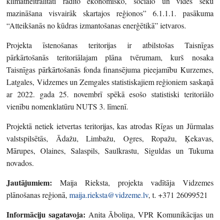
klimatneitralitāti radīto ekonomisko, sociālo un vides seku
mazināšana visvairāk skartajos reģionos” 6.1.1.1. pasākuma
“Atteikšanās no kūdras izmantošanas enerģētikā” ietvaros.
Projekta īstenošanas teritorijas ir atbilstošas Taisnīgas
pārkārtošanās teritoriālajam plāna tvērumam, kurš nosaka
Taisnīgas pārkārtošanās fonda finansējuma pieejamību Kurzemes,
Latgales, Vidzemes un Zemgales statistiskajiem reģioniem saskaņā
ar 2022. gada 25. novembrī spēkā esošo statistiski teritoriālo
vienību nomenklatūru NUTS 3. līmenī.
Projektā netiek ietvertas teritorijas, kas atrodas Rīgas un Jūrmalas
valstspilsētās, Ādažu, Limbažu, Ogres, Ropažu, Ķekavas,
Mārupes, Olaines, Salaspils, Saulkrastu, Siguldas un Tukuma
novados.
Jautājumiem:
Maija Rieksta, projekta vadītāja Vidzemes
plānošanas reģionā,
maija.rieksta@vidzeme.lv
, t. +371 26099521
Informāciju sagatavoja:
Anita Āboliņa, VPR Komunikācijas un