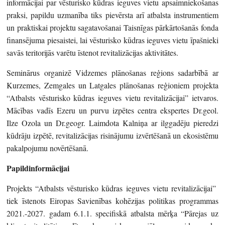
informācijai par vēsturisko kūdras ieguves vietu apsaimniekošanas
praksi, papildu uzmanība tiks pievērsta arī atbalsta instrumentiem
un praktiskai projektu sagatavošanai Taisnīgas pārkārtošanās fonda
finansējuma piesaistei, lai vēsturisko kūdras ieguves vietu īpašnieki
savās teritorijās varētu īstenot revitalizācijas aktivitātes.
Seminārus organizē Vidzemes plānošanas reģions sadarbībā ar
Kurzemes, Zemgales un Latgales plānošanas reģioniem projekta
“Atbalsts vēsturisko kūdras ieguves vietu revitalizācijai” ietvaros.
Mācības vadīs Ezeru un purvu izpētes centra ekspertes Dr.geol.
Ilze Ozola un Dr.geogr. Laimdota Kalniņa ar ilggadēju pieredzi
kūdrāju izpētē, revitalizācijas risinājumu izvērtēšanā un ekosistēmu
pakalpojumu novērtēšanā.
Papildinformācijai
Projekts “Atbalsts vēsturisko kūdras ieguves vietu revitalizācijai”
tiek īstenots Eiropas Savienības kohēzijas politikas programmas
2021.-2027. gadam 6.1.1. specifiskā atbalsta mērķa “Pārejas uz