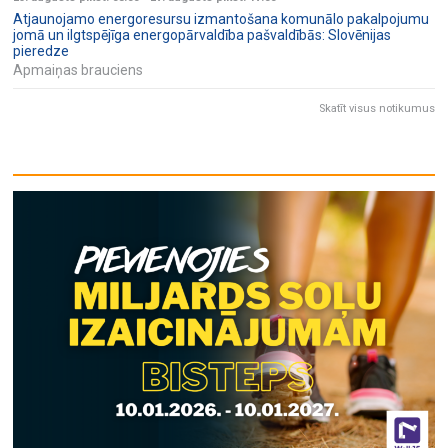
Atjaunojamo energoresursu izmantošana komunālo pakalpojumu
jomā un ilgtspējīga energopārvaldība pašvaldībās: Slovēnijas
pieredze
Apmaiņas brauciens
Skatīt visus notikumus