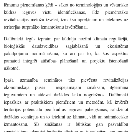
lēmumu pieņemšanas ķēdi – sākot no terminoloģijas un vēsturisko
kūdras ieguves vietu identificēšanas, līdz piemērotāko
revitalizācijas metožu izvēlei, izmaksu aprēķinam un ietekmes uz
teritorijas turpmāko izmantošanu izvērtēšanai.
Dalībnieki iegūs izpratni par kūdrāju nozīmi klimata regulācijā,
bioloģiskās daudzveidības saglabāšanā un ekosistēmu
pakalpojumu nodrošināšanā, kā arī par to, kā šos aspektus
pamatoti integrēt attīstības plānošanā un projektu īstenošanā
nākotnē.
Īpaša uzmanība semināros tiks pievērsta revitalizācijas
ekonomiskajai pusei – iespējamajām izmaksām, ilgtermiņa
ieguvumiem un atdevei dažādos laika nogriežņos. Dalībnieki
iepazīsies ar praktiskiem piemēriem un metodēm, kā izvērtēt
teritorijas potenciālu pēc kūdras ieguves pabeigšanas, salīdzinot
dažādus scenārijus un to ietekmi uz klimatu, vidi un saimniecisko
izmantošanu. Šīs zināšanas ir būtiskas gan pašvaldību
speciālistiem, plānojot teritoriju attīstību un investīcijas, gan zemju