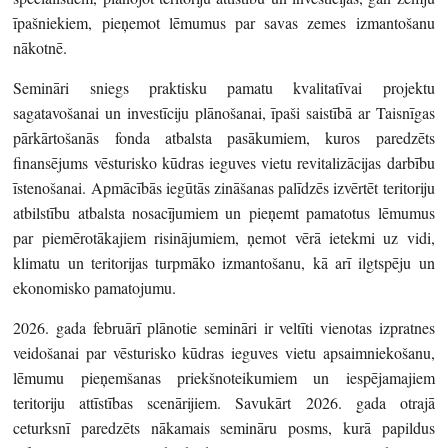
īpašniekiem, pieņemot lēmumus par savas zemes izmantošanu
nākotnē.
Semināri sniegs praktisku pamatu kvalitatīvai projektu
sagatavošanai un investīciju plānošanai, īpaši saistībā ar Taisnīgas
pārkārtošanās fonda atbalsta pasākumiem, kuros paredzēts
finansējums vēsturisko kūdras ieguves vietu revitalizācijas darbību
īstenošanai. Apmācībās iegūtās zināšanas palīdzēs izvērtēt teritoriju
atbilstību atbalsta nosacījumiem un pieņemt pamatotus lēmumus
par piemērotākajiem risinājumiem, ņemot vērā ietekmi uz vidi,
klimatu un teritorijas turpmāko izmantošanu, kā arī ilgtspēju un
ekonomisko pamatojumu.
2026. gada februārī plānotie semināri ir veltīti vienotas izpratnes
veidošanai par vēsturisko kūdras ieguves vietu apsaimniekošanu,
lēmumu pieņemšanas priekšnoteikumiem un iespējamajiem
teritoriju attīstības scenārijiem. Savukārt 2026. gada otrajā
ceturksnī paredzēts nākamais semināru posms, kurā papildus