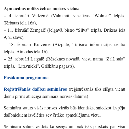
Apmācības notiks četrās norises vietās:
– 4. februārī Vidzemē (Valmierā, viesnīcas “Wolmar” telpās,
Tērbatas iela 16a),
– 11. februārī Zemgalē (Jelgavā, bistro “Silva” telpās, Driksas iela
9, 2. stāvs),
– 18. februārī Kurzemē (Aizputē, Tūrisma informācijas centra
telpās, Atmodas iela 16),
– 25. februārī Latgalē (Rēzeknes novadā, viesu nama “Zaļā sala”
telpās, “Litavnieki”, Griškānu pagasts).
Pasākuma programma
Reģistrēšanās dalībai semināros
(reģistrēšanās tiks slēgta vienu
dienu pirms attiecīgā semināra norises datuma)
Semināru saturs visās norises vietās būs identisks, sniedzot iespēju
dalībniekiem izvēlēties sev ērtāko apmeklējuma vietu.
Semināru saturs veidots kā secīgs un praktisks pārskats par visu