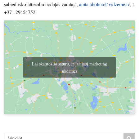
sabiedrisko attiecību nodaļas vadītāja,
anita.abolina@vidzeme.lv
, t.
+371 29454752
Lai skatītos šo saturu, ir jāatļauj marketing
sīkdatnes