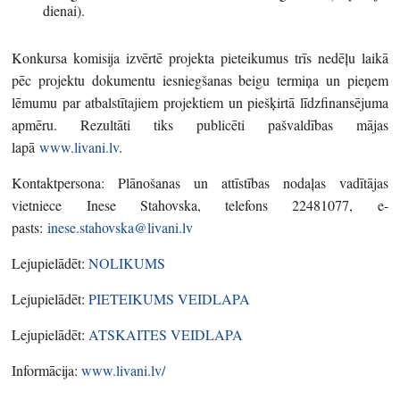
dienai).
Konkursa komisija izvērtē projekta pieteikumus trīs nedēļu laikā
pēc projektu dokumentu iesniegšanas beigu termiņa un pieņem
lēmumu par atbalstītajiem projektiem un piešķirtā līdzfinansējuma
apmēru. Rezultāti tiks publicēti pašvaldības mājas
lapā
www.livani.lv
.
Kontaktpersona: Plānošanas un attīstības nodaļas vadītājas
vietniece Inese Stahovska, telefons 22481077, e-
pasts:
inese.stahovska@livani.lv
Lejupielādēt:
NOLIKUMS
Lejupielādēt:
PIETEIKUMS VEIDLAPA
Lejupielādēt:
ATSKAITES VEIDLAPA
Informācija:
www.livani.lv/