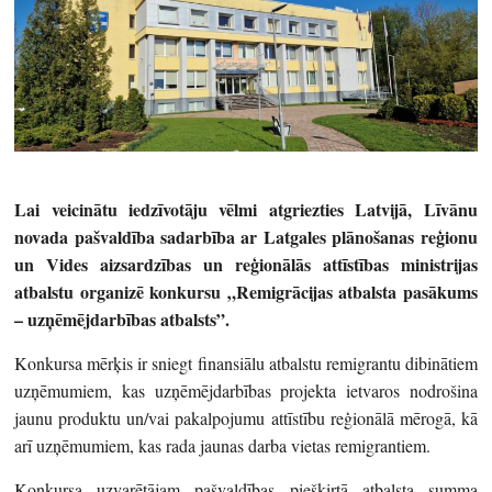
Lai veicinātu iedzīvotāju vēlmi atgriezties Latvijā, Līvānu
novada pašvaldība sadarbība ar Latgales plānošanas reģionu
un Vides
aizsardzības un reģionālās attīstības ministrijas
atbalstu organizē konkursu „Remigrācijas atbalsta pasākums
– uzņēmējdarbības atbalsts”.
Konkursa mērķis ir sniegt finansiālu atbalstu remigrantu dibinātiem
uzņēmumiem, kas uzņēmējdarbības projekta ietvaros nodrošina
jaunu produktu un/vai pakalpojumu attīstību reģionālā mērogā, kā
arī uzņēmumiem, kas rada jaunas darba vietas remigrantiem.
Konkursa uzvarētājam pašvaldības piešķirtā atbalsta summa