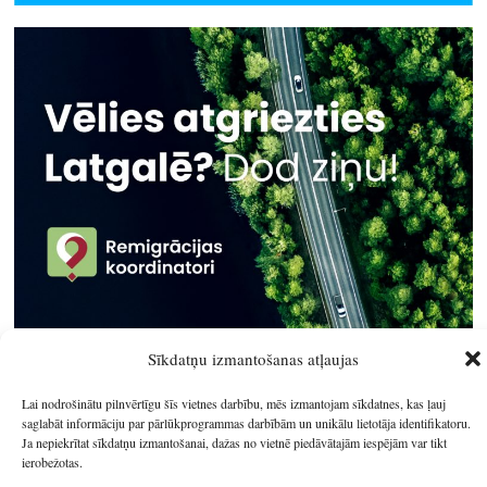
Sīkdatņu izmantošanas atļaujas
Lai nodrošinātu pilnvērtīgu šīs vietnes darbību, mēs izmantojam sīkdatnes, kas ļauj
© 2026
Latgales plānošanas reģions
.
saglabāt informāciju par pārlūkprogrammas darbībām un unikālu lietotāja identifikatoru.
Izstrādātājs
SIA Info
.
Ja nepiekrītat sīkdatņu izmantošanai, dažas no vietnē piedāvātajām iespējām var tikt
ierobežotas.