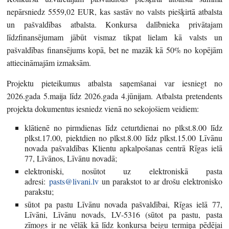
nepārsniedz 5559,02 EUR, kas sastāv no valsts piešķirtā atbalsta
un pašvaldības atbalsta. Konkursa dalībnieka privātajam
līdzfinansējumam jābūt vismaz tikpat lielam kā valsts un
pašvaldības finansējums kopā, bet ne mazāk kā 50% no kopējām
attiecināmajām izmaksām.
Projektu pieteikumus atbalsta saņemšanai var iesniegt no
2026.gada 5.maija līdz 2026.gada 4.jūnijam. Atbalsta pretendents
projekta dokumentus iesniedz vienā no sekojošiem veidiem:
klātienē no pirmdienas līdz ceturtdienai no plkst.8.00 līdz
plkst.17.00, piektdien no plkst.8.00 līdz plkst.15.00 Līvānu
novada pašvaldības Klientu apkalpošanas centrā Rīgas ielā
77, Līvānos, Līvānu novadā;
elektroniski, nosūtot uz elektroniskā pasta
adresi:
pasts@livani.lv
un parakstot to ar drošu elektronisko
parakstu;
sūtot pa pastu Līvānu novada pašvaldībai, Rīgas ielā 77,
Līvāni, Līvānu novads, LV-5316 (sūtot pa pastu, pasta
zīmogs ir ne vēlāk kā līdz konkursa beigu termiņa pēdējai