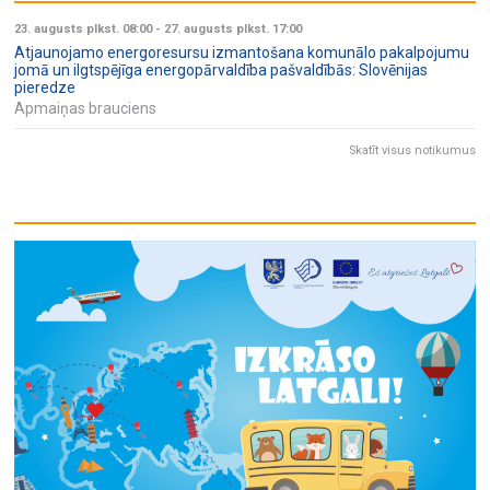
23. augusts plkst. 08:00
-
27. augusts plkst. 17:00
Atjaunojamo energoresursu izmantošana komunālo pakalpojumu
jomā un ilgtspējīga energopārvaldība pašvaldībās: Slovēnijas
pieredze
Apmaiņas brauciens
Skatīt visus notikumus