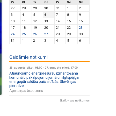
Pi
Ot
Tr
Ce
Pi
Se
Sv
27
28
29
30
31
1
2
3
4
5
6
7
8
9
10
11
12
13
14
15
16
17
18
19
20
21
22
23
24
25
26
27
28
29
30
31
1
2
3
4
5
6
Gaidāmie notikumi
23. augusts plkst. 08:00
-
27. augusts plkst. 17:00
Atjaunojamo energoresursu izmantošana
komunālo pakalpojumu jomā un ilgtspējīga
energopārvaldība pašvaldībās: Slovēnijas
pieredze
Apmaiņas brauciens
Skatīt visus notikumus