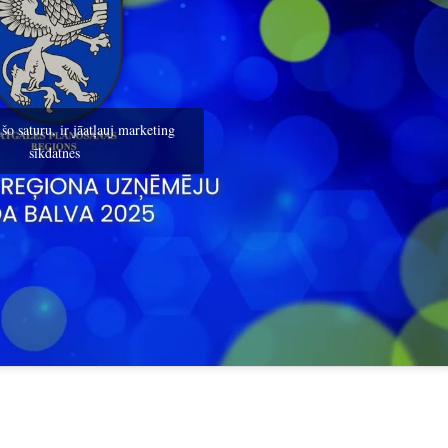
 šo saturu, ir jāatļauj marketing
sīkdatnes