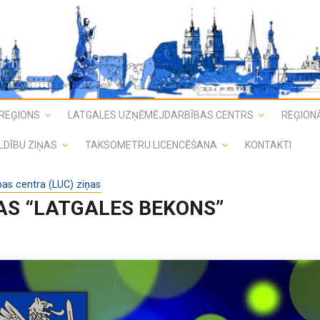
REĢIONS
LATGALES UZŅĒMĒJDARBĪBAS CENTRS
REĢIONĀ
LDĪBU ZIŅAS
TAKSOMETRU LICENCĒŠANA
KONTAKTI
as centra (LUC) ziņas
AS “LATGALES BEKONS”