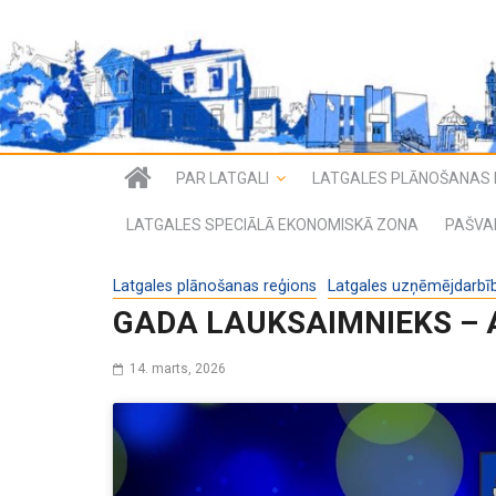
PAR LATGALI
LATGALES PLĀNOŠANAS 
LATGALES SPECIĀLĀ EKONOMISKĀ ZONA
PAŠVA
Latgales plānošanas reģions
Latgales uzņēmējdarbīb
GADA LAUKSAIMNIEKS – 
14. marts, 2026