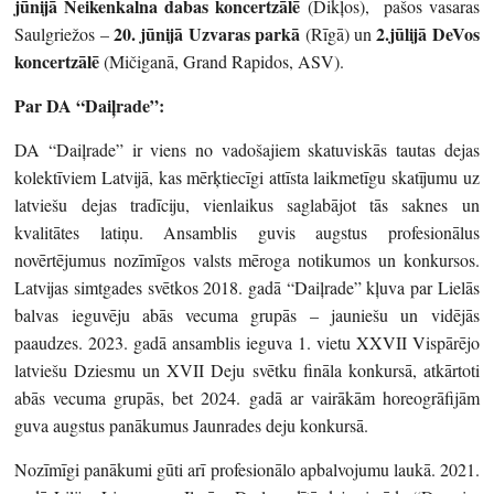
jūnijā
Neikenkalna dabas koncertzālē
(Dikļos), pašos vasaras
20. jūnijā Uzvaras parkā
2.jūlijā DeVos
Saulgriežos –
(Rīgā) un
koncertzālē
(Mičiganā, Grand Rapidos, ASV).
Par DA “Daiļrade”:
DA “Daiļrade” ir viens no vadošajiem skatuviskās tautas dejas
kolektīviem Latvijā, kas mērķtiecīgi attīsta laikmetīgu skatījumu uz
latviešu dejas tradīciju, vienlaikus saglabājot tās saknes un
kvalitātes latiņu. Ansamblis guvis augstus profesionālus
novērtējumus nozīmīgos valsts mēroga notikumos un konkursos.
Latvijas simtgades svētkos 2018. gadā “Daiļrade” kļuva par Lielās
balvas ieguvēju abās vecuma grupās – jauniešu un vidējās
paaudzes. 2023. gadā ansamblis ieguva 1. vietu XXVII Vispārējo
latviešu Dziesmu un XVII Deju svētku fināla konkursā, atkārtoti
abās vecuma grupās, bet 2024. gadā ar vairākām horeogrāfijām
guva augstus panākumus Jaunrades deju konkursā.
Nozīmīgi panākumi gūti arī profesionālo apbalvojumu laukā. 2021.