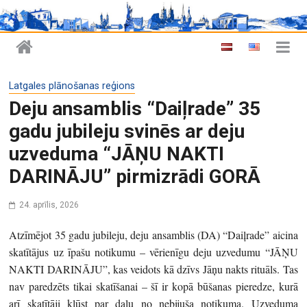
Latgales plānošanas reģions
Deju ansamblis “Daiļrade” 35
gadu jubileju svinēs ar deju
uzveduma “JĀŅU NAKTI
DARINĀJU” pirmizrādi GORĀ
24. aprīlis, 2026
Atzīmējot 35 gadu jubileju, deju ansamblis (DA) “Daiļrade” aicina
skatītājus uz īpašu notikumu – vērienīgu deju uzvedumu “JĀŅU
NAKTI DARINĀJU”, kas veidots kā dzīvs Jāņu nakts rituāls. Tas
nav paredzēts tikai skatīšanai – šī ir kopā būšanas pieredze, kurā
arī skatītāji kļūst par daļu no nebijuša notikuma. Uzveduma