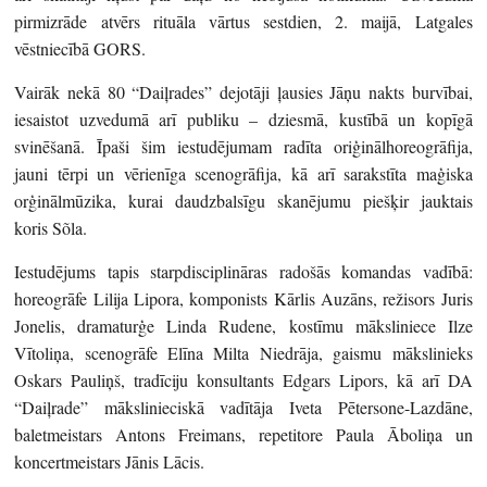
pirmizrāde atvērs rituāla vārtus sestdien, 2. maijā, Latgales
vēstniecībā GORS.
Vairāk nekā 80 “Daiļrades” dejotāji ļausies Jāņu nakts burvībai,
iesaistot uzvedumā arī publiku – dziesmā, kustībā un kopīgā
svinēšanā. Īpaši šim iestudējumam radīta oriģinālhoreogrāfija,
jauni tērpi un vērienīga scenogrāfija, kā arī sarakstīta maģiska
orģinālmūzika, kurai daudzbalsīgu skanējumu piešķir jauktais
koris Sõla.
Iestudējums tapis starpdisciplināras radošās komandas vadībā:
horeogrāfe Lilija Lipora, komponists Kārlis Auzāns, režisors Juris
Jonelis, dramaturģe Linda Rudene, kostīmu māksliniece Ilze
Vītoliņa, scenogrāfe Elīna Milta Niedrāja, gaismu mākslinieks
Oskars Pauliņš, tradīciju konsultants Edgars Lipors, kā arī DA
“Daiļrade” mākslinieciskā vadītāja Iveta Pētersone-Lazdāne,
baletmeistars Antons Freimans, repetitore Paula Āboliņa un
koncertmeistars Jānis Lācis.