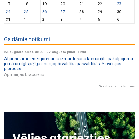
17
18
19
20
21
22
23
24
25
26
27
28
29
30
31
1
2
3
4
5
6
Gaidāmie notikumi
23. augusts plkst. 08:00
-
27. augusts plkst. 17:00
Atjaunojamo energoresursu izmantošana komunālo pakalpojumu
jomā un ilgtspējīga energopārvaldība pašvaldībās: Slovēnijas
pieredze
Apmaiņas brauciens
Skatīt visus notikumus