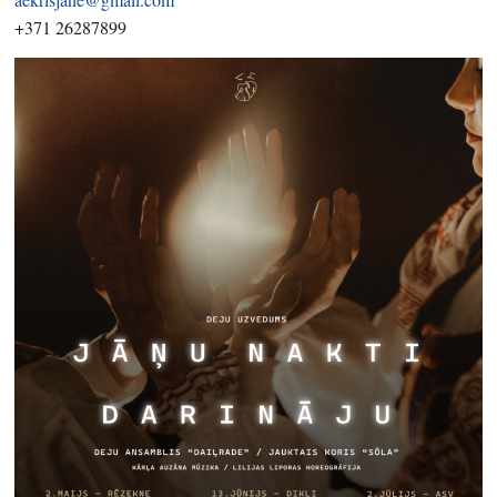
+371 26287899