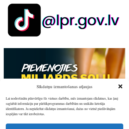
Sīkdatņu izmantošanas atļaujas
Lai nodrošinātu pilnvērtīgu šīs vietnes darbību, mēs izmantojam sīkdatnes, kas ļauj
saglabāt informāciju par pārlūkprogrammas darbībām un unikālu lietotāja
identifikatoru. Ja nepiekrītat sīkdatņu izmantošanai, dažas no vietnē piedāvātajām
iespējām var tikt ierobežotas.