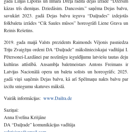
gadā Lilijas Liporas un Ilmāra Dreļa radītā dejas izrāde “Dzersim
kāzas trīs dieniņas. Dziedāsim. Dancosim.” saņēma Dejas balvu,
savukārt 2023. gadā Dejas balvu ieguva “Daiļrades” izdejotās
folkbaleta izrādes “Cik Saules mūsos” horeogrāfi Liene Grava un
Reinis Rešetins.
2019. gada maijā Valsts prezidents Raimonds Vējonis pasniedza
Triju Zvaigžņu ordeni DA “Daiļrade” mākslinieciskajai vadītājai I.
Pētersonei-Lazdānei par nozīmīgu ieguldījumu latviešu tautas deju
kultūras attīstībā. Ansambļa baletmeistars Antons Freimans ir
Latvijas Nacionālā opera un baleta solists un horeogrāfs; 2025.
gadā viņš saņēmis Dejas balvu, kā arī Spēlmaņu nakts balvu par
izcilu sniegumu skatuves mākslā.
Vairāk informācijas:
www.Dailra.de
Saziņai:
Anna Evelīna Krišjāne
DA “Daiļrade” komunikācijas vadītāja
aekrisjane@gmail.com