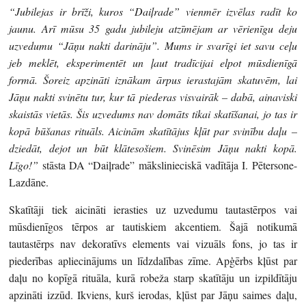
“Jubilejas ir brīži, kuros “Daiļrade” vienmēr izvēlas radīt ko
jaunu. Arī mūsu 35 gadu jubileju atzīmējam ar vērienīgu deju
uzvedumu “Jāņu nakti darināju”. Mums ir svarīgi iet savu ceļu
jeb meklēt, eksperimentēt un ļaut tradīcijai elpot mūsdienīgā
formā. Šoreiz apzināti iznākam ārpus ierastajām skatuvēm, lai
Jāņu nakti svinētu tur, kur tā piederas visvairāk – dabā, ainaviski
skaistās vietās. Šis uzvedums nav domāts tikai skatīšanai, jo tas ir
kopā būšanas rituāls. Aicinām skatītājus kļūt par svinību daļu –
dziedāt, dejot un būt klātesošiem. Svinēsim Jāņu nakti kopā.
Līgo!”
stāsta DA “Daiļrade” mākslinieciskā vadītāja I. Pētersone-
Lazdāne.
Skatītāji tiek aicināti ierasties uz uzvedumu tautastērpos vai
mūsdienīgos tērpos ar tautiskiem akcentiem. Šajā notikumā
tautastērps nav dekoratīvs elements vai vizuāls fons, jo tas ir
piederības apliecinājums un līdzdalības zīme. Apģērbs kļūst par
daļu no kopīgā rituāla, kurā robeža starp skatītāju un izpildītāju
apzināti izzūd. Ikviens, kurš ierodas, kļūst par Jāņu saimes daļu,