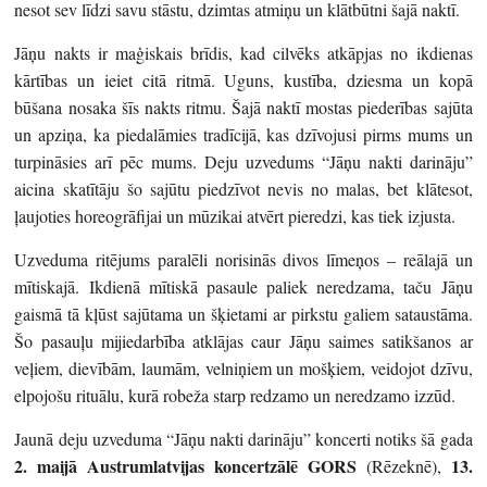
nesot sev līdzi savu stāstu, dzimtas atmiņu un klātbūtni šajā naktī.
Jāņu nakts ir maģiskais brīdis, kad cilvēks atkāpjas no ikdienas
kārtības un ieiet citā ritmā. Uguns, kustība, dziesma un kopā
būšana nosaka šīs nakts ritmu. Šajā naktī mostas piederības sajūta
un apziņa, ka piedalāmies tradīcijā, kas dzīvojusi pirms mums un
turpināsies arī pēc mums. Deju uzvedums “Jāņu nakti darināju”
aicina skatītāju šo sajūtu piedzīvot nevis no malas, bet klātesot,
ļaujoties horeogrāfijai un mūzikai atvērt pieredzi, kas tiek izjusta.
Uzveduma ritējums paralēli norisinās divos līmeņos – reālajā un
mītiskajā. Ikdienā mītiskā pasaule paliek neredzama, taču Jāņu
gaismā tā kļūst sajūtama un šķietami ar pirkstu galiem sataustāma.
Šo pasauļu mijiedarbība atklājas caur Jāņu saimes satikšanos ar
veļiem, dievībām, laumām, velniņiem un mošķiem, veidojot dzīvu,
elpojošu rituālu, kurā robeža starp redzamo un neredzamo izzūd.
Jaunā deju uzveduma “Jāņu nakti darināju” koncerti notiks šā gada
2. maijā
Austrumlatvijas koncertzālē GORS
13.
(Rēzeknē),