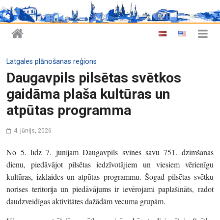
Latgales plānošanas reģions
Daugavpils pilsētas svētkos
gaidāma plaša kultūras un
atpūtas programma
4. jūnijs, 2026
No 5. līdz 7. jūnijam Daugavpils svinēs savu 751. dzimšanas
dienu, piedāvājot pilsētas iedzīvotājiem un viesiem vērienīgu
kultūras, izklaides un atpūtas programmu. Šogad pilsētas svētku
norises teritorija un piedāvājums ir ievērojami paplašināts, radot
daudzveidīgas aktivitātes dažādām vecuma grupām.