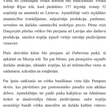
Viena no centrālajām svētku norisēm būs tradicionālais Svētku
tirdziņš Rīgas ielā, kurā piedalīsies 157 tirgotāji, tostarp 32
uzņēmēji un amatnieki no Lietuvas. Apmeklētāji varēs iegādāties
amatniecības izstrādājumus, mājražotāju produkciju, gardumus,
suvenīrus un dažādas saimniecībā noderīgas preces. Pirmo reizi
Daugavpils pilsētas svētkos būs pieejama arī Latvijas alus darītavu
produkcija, sniedzot iespēju iepazīt vietējo ražotāju piedāvājumu
vienuviet.
Plašs aktivitāšu klāsts būs pieejams arī Dubrovina parkā, tā
apkārtnē un Muzeja ielā. Tur gan bērnus, gan pieaugušos sagaidīs
dažādas atrakcijas, izklaides iespējas, kā arī tirdzniecības vietas ar
saldumiem, uzkodām un rotaļlietām.
Par īpašu satikšanās un svētku baudīšanas vietu kļūs Pumpura
skvērs, kas pārvērtīsies par gastronomisko paradīzi zem atklātas
debess. Apmeklētājus tur gaidīs parka kafejnīcas un ēdināšanas
treileri ar daudzveidīgu ēdienu piedāvājumu, radot iespēju
nesteidzīgi baudīt svētku atmosfēru un dažādu kultūru virtuves