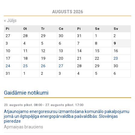
AUGUSTS 2026
«
Jūlijs
Pi
Ot
Tr
Ce
Pi
Se
Sv
27
28
29
30
31
1
2
3
4
5
6
7
8
9
10
11
12
13
14
15
16
17
18
19
20
21
22
23
24
25
26
27
28
29
30
31
1
2
3
4
5
6
Gaidāmie notikumi
23. augusts plkst. 08:00
-
27. augusts plkst. 17:00
Atjaunojamo energoresursu izmantošana komunālo pakalpojumu
jomā un ilgtspējīga energopārvaldība pašvaldībās: Slovēnijas
pieredze
Apmaiņas brauciens