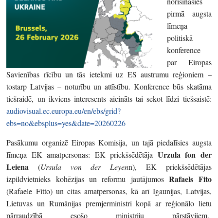
norisināsies
pirmā augsta
līmeņa
politiskā
konference
par Eiropas
Savienības rīcību un tās ietekmi uz ES austrumu reģioniem –
tostarp Latvijas – noturību un attīstību. Konference būs skatāma
tiešraidē, un ikviens interesents aicināts tai sekot līdzi tiešsaistē:
audiovisual.ec.europa.eu/en/ebs/grid?
ebs=no&ebsplus=yes&date=20260226
Pasākumu organizē
Eiropas Komisija
, un tajā piedalīsies augsta
Urzula fon der
līmeņa EK amatpersonas: EK priekšsēdētāja
Leiena
(
Ursula von der Leyen
n)
, EK priekšsēdētājas
Rafaels Fito
izpildvietnieks kohēzijas un reformu jautājumos
(Rafaele Fitto) un citas amatpersonas, kā arī Igaunijas, Latvijas,
Lietuvas un Rumānijas premjerministri kopā ar reģionālo lietu
pārraudzībā esošo ministriju pārstāvjiem.