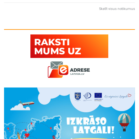
Skatīt visus notikumus