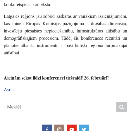
konkurētspējas kontekstā.
Latgales reģions jau šobrīd saskaras ar vairākiem izaicinājumiem,
kas minēti Eiropas Komisijas paziņojumā – drošības dimensiju,
investīciju piesaistes nepieciešamību, infrastruktūras attīstību un
demogrāfiskajiem procesiem. Tādēļ šīs konferences rezultāti un
plānotie atbalsta instrumenti ir īpaši būtiski reģiona turpmākajai
attīstībai.
Aicinām sekot līdzi konferencei tiešraidē 26. februārī!
Avots