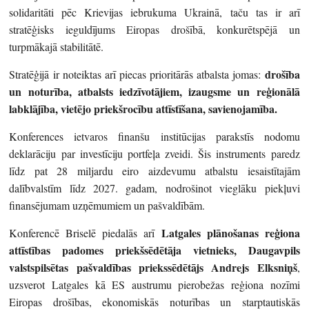
solidaritāti pēc Krievijas iebrukuma Ukrainā, taču tas ir arī
stratēģisks ieguldījums Eiropas drošībā, konkurētspējā un
turpmākajā stabilitātē.
drošība
Stratēģijā ir noteiktas arī piecas prioritārās atbalsta jomas:
un noturība, atbalsts iedzīvotājiem, izaugsme un reģionālā
labklājība, vietējo priekšrocību attī
stīšana, savienojamība.
Konferences ietvaros finanšu institūcijas parakstīs nodomu
deklarāciju par investīciju portfeļa zveidi. Šis instruments paredz
līdz pat 28 miljardu eiro aizdevumu atbalstu iesaistītajām
dalībvalstīm līdz 2027. gadam, nodrošinot vieglāku piekļuvi
finansējumam uzņēmumiem un pašvaldībām.
Latgales plānošanas reģiona
Konferencē Briselē piedalās arī
attīstības padomes priekšsēdētāja vietnieks, Daugavpils
valstspilsētas pašvaldības priekssēdētājs Andrejs Elksniņš
,
uzsverot Latgales kā ES austrumu pierobežas reģiona nozīmi
Eiropas drošības, ekonomiskās noturības un starptautiskās