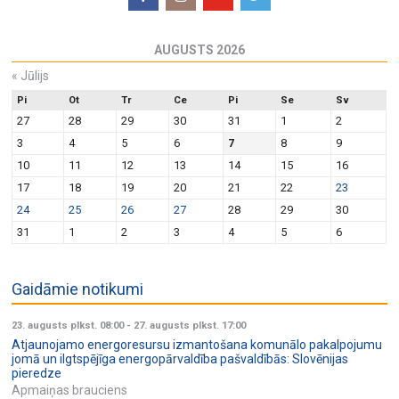
AUGUSTS 2026
«
Jūlijs
Pi
Ot
Tr
Ce
Pi
Se
Sv
27
28
29
30
31
1
2
3
4
5
6
7
8
9
10
11
12
13
14
15
16
17
18
19
20
21
22
23
24
25
26
27
28
29
30
31
1
2
3
4
5
6
Gaidāmie notikumi
23. augusts plkst. 08:00
-
27. augusts plkst. 17:00
Atjaunojamo energoresursu izmantošana komunālo pakalpojumu
jomā un ilgtspējīga energopārvaldība pašvaldībās: Slovēnijas
pieredze
Apmaiņas brauciens