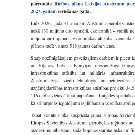
pārrunāta
Rīcības plāna Latvijas Austrumu pier
2027. gadam
ieviešanas gaita.
Līdz 2026. gada 31. martam Austrumu pierobežā īsteno
nekā 130 miljonu eiro apmērā, ekonomikā – vairāk nekā
miljonu eiro apmērā. Ekonomikas attīstībai vienlaikus 
plānots radīt vismaz 518 jaunas darba vietas.
Starp nozīmīgākajiem paveiktajiem darbiem ir piecu ka
un Viļānos, Latvijas–Krievijas robežas žoga izbūve
infrastruktūras attīstība un militārās infrastruk
Austrumlatvijas viedo tehnoloģiju un pētniecības ce
uzņēmējdarbības infrastruktūras attīstības projekti 34,
116 darba vietas. Tāpat paplašināta Latgales speciālās
kā arī turpinās ieguldījumi izglītības un veselības aprū
Tāpat komitejā tika apspriesta jaunā Eiropas Savienība
Eiropas Savienības Austrumu pierobežas reģionos un sti
aizdevumu atbalstam, sadarbojoties starptautiskajām fin