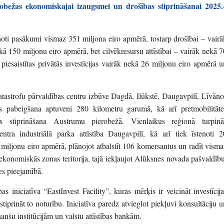
obežas ekonomiskajai izaugsmei un drošības stiprināšanai 2025.
ti pasākumi vismaz 351 miljona eiro apmērā, tostarp drošībai – vairā
 150 miljonu eiro apmērā, bet cilvēkresursu attīstībai – vairāk nekā 7
piesaistītas privātās investīcijas vairāk nekā 26 miljonu eiro apmērā u
tastrofu pārvaldības centru izbūve Dagdā, Ilūkstē, Daugavpilī, Līvāno
s pabeigšana aptuveni 280 kilometru garumā, kā arī pretmobilitāte
tūras stiprināšana Austrumu pierobežā. Vienlaikus reģionā turpinā
ntra industriālā parka attīstība Daugavpilī, kā arī tiek īstenoti 2
5 miljonu eiro apmērā, plānojot atbalstīt 106 komersantus un radīt visma
 ekonomiskās zonas teritorija, tajā iekļaujot Alūksnes novada pašvaldību
pes pieejamībā.
s iniciatīva “EastInvest Facility”, kuras mērķis ir veicināt investīcija
prināt to noturību. Iniciatīva paredz atvieglot piekļuvi konsultāciju u
anšu institūcijām un valstu attīstības bankām.