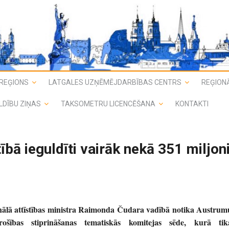
REĢIONS
LATGALES UZŅĒMĒJDARBĪBAS CENTRS
REĢIONĀ
LDĪBU ZIŅAS
TAKSOMETRU LICENCĒŠANA
KONTAKTI
bā ieguldīti vairāk nekā 351 miljon
ionālā attīstības ministra Raimonda Čudara vadībā notika Austrum
rošības stiprināšanas tematiskās komitejas sēde, kurā tik