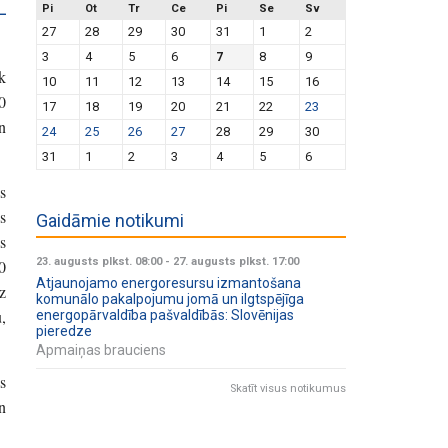
–
Pi
Ot
Tr
Ce
Pi
Se
Sv
27
28
29
30
31
1
2
3
4
5
6
7
8
9
k
10
11
12
13
14
15
16
0
17
18
19
20
21
22
23
n
24
25
26
27
28
29
30
31
1
2
3
4
5
6
s
s
Gaidāmie notikumi
s
23. augusts plkst. 08:00
-
27. augusts plkst. 17:00
0
Atjaunojamo energoresursu izmantošana
z
komunālo pakalpojumu jomā un ilgtspējīga
,
energopārvaldība pašvaldībās: Slovēnijas
pieredze
Apmaiņas brauciens
s
Skatīt visus notikumus
n