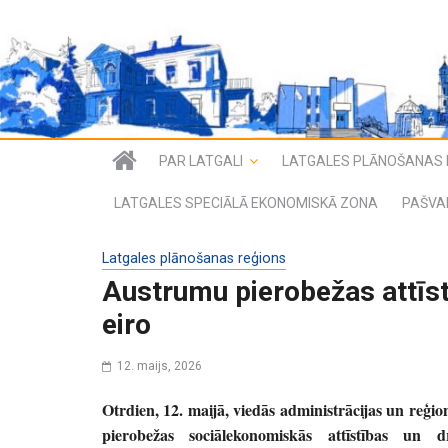
PAR LATGALI
LATGALES PLĀNOŠANAS 
LATGALES SPECIĀLĀ EKONOMISKĀ ZONA
PAŠVA
Latgales plānošanas reģions
Austrumu pierobežas attīstī
eiro
12. maijs, 2026
Otrdien, 12. maijā, viedās administrācijas un reģ
pierobežas sociālekonomiskās attīstības un d