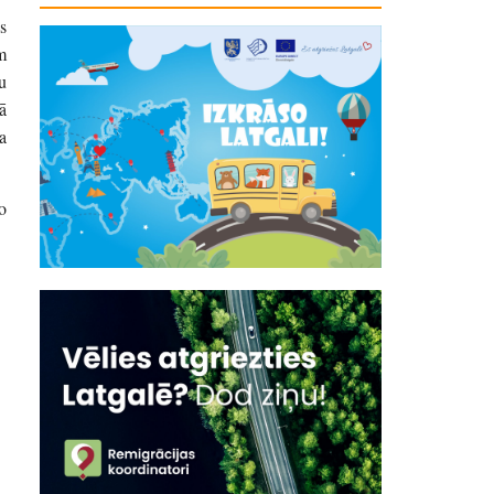
s
m
u
ā
a
o