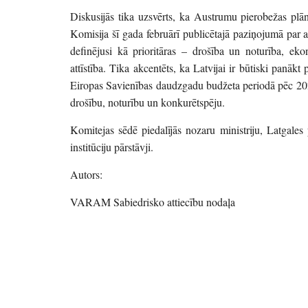
Diskusijās tika uzsvērts, ka Austrumu pierobežas plān
Komisija šī gada februārī publicētajā paziņojumā par 
definējusi kā prioritāras – drošība un noturība, ekon
attīstība. Tika akcentēts, ka Latvijai ir būtiski pan
Eiropas Savienības daudzgadu budžeta periodā pēc 2027
drošību, noturību un konkurētspēju.
Komitejas sēdē piedalījās nozaru ministriju, Latgales
institūciju pārstāvji.
Autors:
VARAM Sabiedrisko attiecību nodaļa