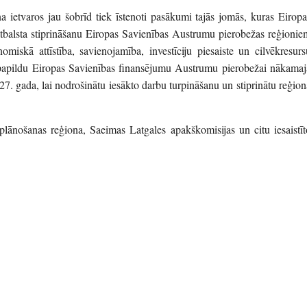
a ietvaros jau šobrīd tiek īstenoti pasākumi tajās jomās, kuras Eiropa
atbalsta stiprināšanu Eiropas Savienības Austrumu pierobežas reģionie
omiskā attīstība, savienojamība, investīciju piesaiste un cilvēkresurs
ākt papildu Eiropas Savienības finansējumu Austrumu pierobežai nākamaj
. gada, lai nodrošinātu iesākto darbu turpināšanu un stiprinātu reģion
 plānošanas reģiona, Saeimas Latgales apakškomisijas un citu iesaistīt