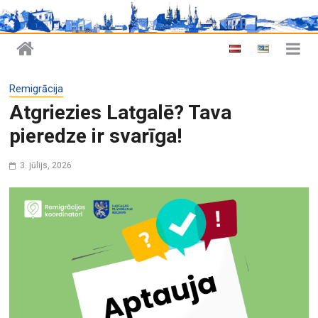
Remigrācija
Atgriezies Latgalē? Tava
pieredze ir svarīga!
3. jūlijs, 2026