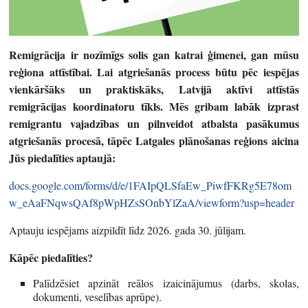
Remigrācija ir nozīmīgs solis gan katrai ģimenei, gan mūsu
reģiona attīstībai. Lai atgriešanās process būtu pēc iespējas
vienkāršāks un praktiskāks, Latvijā aktīvi attīstās
remigrācijas koordinatoru tīkls. Mēs gribam labāk izprast
remigrantu vajadzības un pilnveidot atbalsta pasākumus
atgriešanās procesā, tāpēc Latgales plānošanas reģions aicina
Jūs piedalīties aptaujā:
docs.google.com/forms/d/e/1FAIpQLSfaEw_PiwfFKRg5E78om
w_eAaFNqwsQAf8pWpHZsSOnbYlZaA/viewform?usp=header
Aptauju iespējams aizpildīt līdz 2026. gada 30. jūlijam.
Kāpēc piedalīties?
Palīdzēsiet apzināt reālos izaicinājumus (darbs, skolas,
dokumenti, veselības aprūpe).