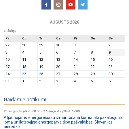
AUGUSTS 2026
«
Jūlijs
Pi
Ot
Tr
Ce
Pi
Se
Sv
27
28
29
30
31
1
2
3
4
5
6
7
8
9
10
11
12
13
14
15
16
17
18
19
20
21
22
23
24
25
26
27
28
29
30
31
1
2
3
4
5
6
Gaidāmie notikumi
23. augusts plkst. 08:00
-
27. augusts plkst. 17:00
Atjaunojamo energoresursu izmantošana komunālo pakalpojumu
jomā un ilgtspējīga energopārvaldība pašvaldībās: Slovēnijas
pieredze