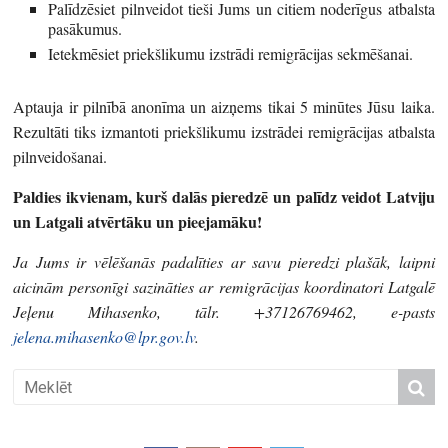
Palīdzēsiet pilnveidot tieši Jums un citiem noderīgus atbalsta
pasākumus.
Ietekmēsiet priekšlikumu izstrādi remigrācijas sekmēšanai.
Aptauja ir pilnībā anonīma un aizņems tikai 5 minūtes Jūsu laika.
Rezultāti tiks izmantoti priekšlikumu izstrādei remigrācijas atbalsta
pilnveidošanai.
Paldies ikvienam, kurš dalās pieredzē un palīdz veidot Latviju
un Latgali atvērtāku un pieejamāku!
Ja Jums ir vēlēšanās padalīties ar savu pieredzi plašāk, laipni
aicinām personīgi sazināties ar remigrācijas koordinatori Latgalē
Jeļenu Mihasenko, tālr. +37126769462, e-pasts
jelena.mihasenko@lpr.gov.lv
.