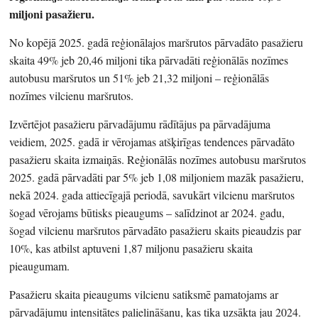
miljoni pasažieru.
No kopējā 2025. gadā reģionālajos maršrutos pārvadāto pasažieru
skaita 49% jeb 20,46 miljoni tika pārvadāti reģionālās nozīmes
autobusu maršrutos un 51% jeb 21,32 miljoni – reģionālās
nozīmes vilcienu maršrutos.
Izvērtējot pasažieru pārvadājumu rādītājus pa pārvadājuma
veidiem, 2025. gadā ir vērojamas atšķirīgas tendences pārvadāto
pasažieru skaita izmaiņās. Reģionālās nozīmes autobusu maršrutos
2025. gadā pārvadāti par 5% jeb 1,08 miljoniem mazāk pasažieru,
nekā 2024. gada attiecīgajā periodā, savukārt vilcienu maršrutos
šogad vērojams būtisks pieaugums – salīdzinot ar 2024. gadu,
šogad vilcienu maršrutos pārvadāto pasažieru skaits pieaudzis par
10%, kas atbilst aptuveni 1,87 miljonu pasažieru skaita
pieaugumam.
Pasažieru skaita pieaugums vilcienu satiksmē pamatojams ar
pārvadājumu intensitātes palielināšanu, kas tika uzsākta jau 2024.