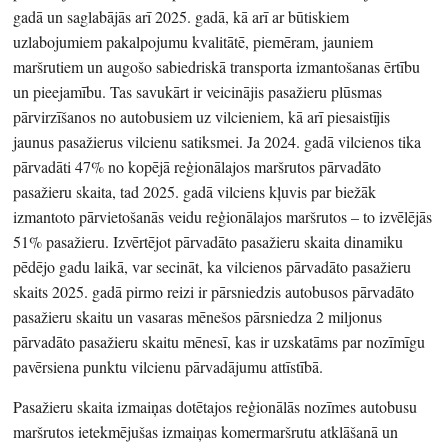
gadā un saglabājās arī 2025. gadā, kā arī ar būtiskiem
uzlabojumiem pakalpojumu kvalitātē, piemēram, jauniem
maršrutiem un augošo sabiedriskā transporta izmantošanas ērtību
un pieejamību. Tas savukārt ir veicinājis pasažieru plūsmas
pārvirzīšanos no autobusiem uz vilcieniem, kā arī piesaistījis
jaunus pasažierus vilcienu satiksmei. Ja 2024. gadā vilcienos tika
pārvadāti 47% no kopējā reģionālajos maršrutos pārvadāto
pasažieru skaita, tad 2025. gadā vilciens kļuvis par biežāk
izmantoto pārvietošanās veidu reģionālajos maršrutos – to izvēlējās
51% pasažieru. Izvērtējot pārvadāto pasažieru skaita dinamiku
pēdējo gadu laikā, var secināt, ka vilcienos pārvadāto pasažieru
skaits 2025. gadā pirmo reizi ir pārsniedzis autobusos pārvadāto
pasažieru skaitu un vasaras mēnešos pārsniedza 2 miljonus
pārvadāto pasažieru skaitu mēnesī, kas ir uzskatāms par nozīmīgu
pavērsiena punktu vilcienu pārvadājumu attīstībā.
Pasažieru skaita izmaiņas dotētajos reģionālās nozīmes autobusu
maršrutos ietekmējušas izmaiņas komermaršrutu atklāšanā un