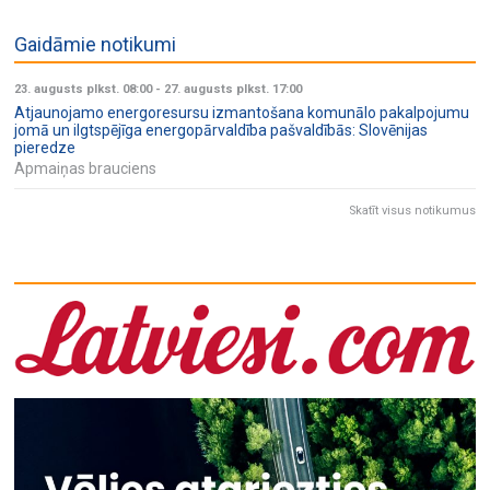
Gaidāmie notikumi
23. augusts plkst. 08:00
-
27. augusts plkst. 17:00
Atjaunojamo energoresursu izmantošana komunālo pakalpojumu
jomā un ilgtspējīga energopārvaldība pašvaldībās: Slovēnijas
pieredze
Apmaiņas brauciens
Skatīt visus notikumus