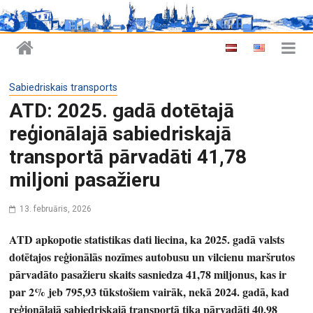
Sabiedriskais transports
ATD: 2025. gadā dotētajā
reģionālajā sabiedriskajā
transportā pārvadāti 41,78
miljoni pasažieru
13. februāris, 2026
ATD apkopotie statistikas dati liecina, ka 2025. gadā valsts
dotētajos reģionālās nozīmes autobusu un vilcienu maršrutos
pārvadāto pasažieru skaits sasniedza 41,78 miljonus, kas ir
par 2% jeb 795,93 tūkstošiem vairāk, nekā 2024. gadā, kad
reģionālajā sabiedriskajā transportā tika pārvadāti 40,98