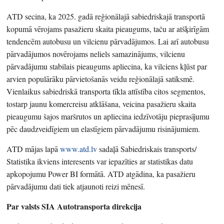
ATD secina, ka 2025. gadā reģionālajā sabiedriskajā transportā
kopumā vērojams pasažieru skaita pieaugums, taču ar atšķirīgām
tendencēm autobusu un vilcienu pārvadājumos. Lai arī autobusu
pārvadājumos novērojams neliels samazinājums, vilcienu
pārvadājumu stabilais pieaugums apliecina, ka vilciens kļūst par
arvien populārāku pārvietošanās veidu reģionālajā satiksmē.
Vienlaikus sabiedriskā transporta tīkla attīstība citos segmentos,
tostarp jaunu komercreisu atklāšana, veicina pasažieru skaita
pieaugumu šajos maršrutos un apliecina iedzīvotāju pieprasījumu
pēc daudzveidīgiem un elastīgiem pārvadājumu risinājumiem.
ATD mājas lapā
www.atd.lv
sadaļā Sabiedriskais transports/
Statistika ikviens interesents var iepazīties ar statistikas datu
apkopojumu Power BI formātā. ATD atgādina, ka pasažieru
pārvadājumu dati tiek atjaunoti reizi mēnesī.
Par valsts SIA Autotransporta direkcija