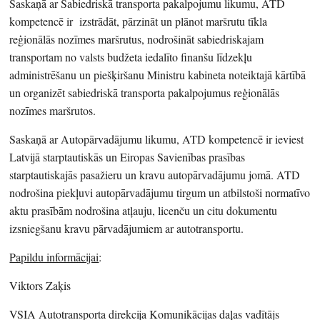
Saskaņā ar Sabiedriskā transporta pakalpojumu likumu, ATD
kompetencē ir izstrādāt, pārzināt un plānot maršrutu tīkla
reģionālās nozīmes maršrutus, nodrošināt sabiedriskajam
transportam no valsts budžeta iedalīto finanšu līdzekļu
administrēšanu un piešķiršanu Ministru kabineta noteiktajā kārtībā
un organizēt sabiedriskā transporta pakalpojumus reģionālās
nozīmes maršrutos.
Saskaņā ar Autopārvadājumu likumu, ATD kompetencē ir ieviest
Latvijā starptautiskās un Eiropas Savienības prasības
starptautiskajās pasažieru un kravu autopārvadājumu jomā. ATD
nodrošina piekļuvi autopārvadājumu tirgum un atbilstoši normatīvo
aktu prasībām nodrošina atļauju, licenču un citu dokumentu
izsniegšanu kravu pārvadājumiem ar autotransportu.
Papildu informācijai
:
Viktors Zaķis
VSIA Autotransporta direkcija Komunikācijas daļas vadītājs