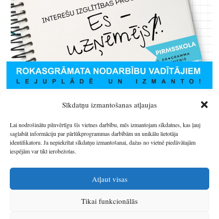
Sīkdatņu izmantošanas atļaujas
Lai nodrošinātu pilnvērtīgu šīs vietnes darbību, mēs izmantojam sīkdatnes, kas ļauj
saglabāt informāciju par pārlūkprogrammas darbībām un unikālu lietotāja
identifikatoru. Ja nepiekrītat sīkdatņu izmantošanai, dažas no vietnē piedāvātajām
iespējām var tikt ierobežotas.
Atļaut visas
Tikai funkcionālās
© 2026
Latgales plānošanas reģions
.