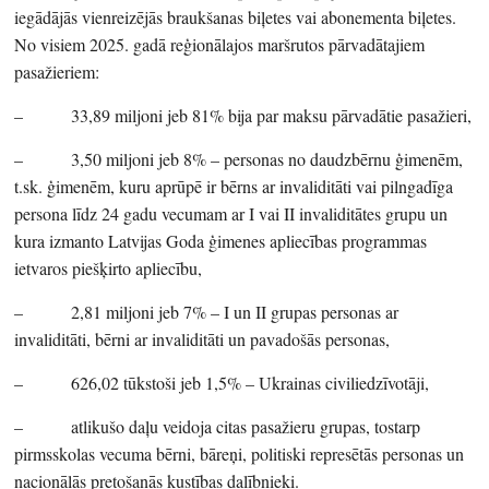
iegādājās vienreizējās braukšanas biļetes vai abonementa biļetes.
No visiem 2025. gadā reģionālajos maršrutos pārvadātajiem
pasažieriem:
– 33,89 miljoni jeb 81% bija par maksu pārvadātie pasažieri,
– 3,50 miljoni jeb 8% – personas no daudzbērnu ģimenēm,
t.sk. ģimenēm, kuru aprūpē ir bērns ar invaliditāti vai pilngadīga
persona līdz 24 gadu vecumam ar I vai II invaliditātes grupu un
kura izmanto Latvijas Goda ģimenes apliecības programmas
ietvaros piešķirto apliecību,
– 2,81 miljoni jeb 7% – I un II grupas personas ar
invaliditāti, bērni ar invaliditāti un pavadošās personas,
– 626,02 tūkstoši jeb 1,5% – Ukrainas civiliedzīvotāji,
– atlikušo daļu veidoja citas pasažieru grupas, tostarp
pirmsskolas vecuma bērni, bāreņi, politiski represētās personas un
nacionālās pretošanās kustības dalībnieki.