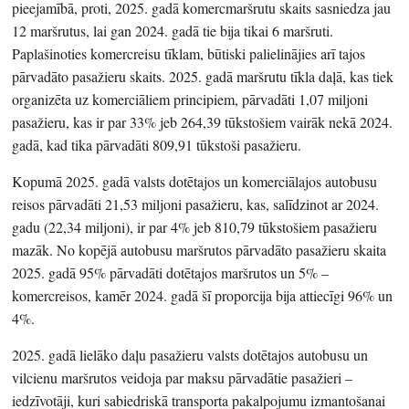
pieejamībā, proti, 2025. gadā komercmaršrutu skaits sasniedza jau
12 maršrutus, lai gan 2024. gadā tie bija tikai 6 maršruti.
Paplašinoties komercreisu tīklam, būtiski palielinājies arī tajos
pārvadāto pasažieru skaits. 2025. gadā maršrutu tīkla daļā, kas tiek
organizēta uz komerciāliem principiem, pārvadāti 1,07 miljoni
pasažieru, kas ir par 33% jeb 264,39 tūkstošiem vairāk nekā 2024.
gadā, kad tika pārvadāti 809,91 tūkstoši pasažieru.
Kopumā 2025. gadā valsts dotētajos un komerciālajos autobusu
reisos pārvadāti 21,53 miljoni pasažieru, kas, salīdzinot ar 2024.
gadu (22,34 miljoni), ir par 4% jeb 810,79 tūkstošiem pasažieru
mazāk. No kopējā autobusu maršrutos pārvadāto pasažieru skaita
2025. gadā 95% pārvadāti dotētajos maršrutos un 5% –
komercreisos, kamēr 2024. gadā šī proporcija bija attiecīgi 96% un
4%.
2025. gadā lielāko daļu pasažieru valsts dotētajos autobusu un
vilcienu maršrutos veidoja par maksu pārvadātie pasažieri –
iedzīvotāji, kuri sabiedriskā transporta pakalpojumu izmantošanai