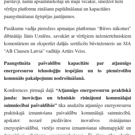
pārstāvji, namu apsaimniekotāji un māju vecākie, sniedzot tiem
vērtīgu platformu zināšanu papildināšanai un kapacitātes
paaugstināšanai ilgtspējas jautājumos.
Pasākumu vadīja pieredzes apmaiņas platformas “Būves nākotnei”
dibinātājs Jānis Uzulēns, savukārt ar vērtīgiem inženiertehniskiem
komentāriem un ekspertīzi dalījās sertificēts būvinženieris un SIA
“AB Clausen Latvia” vadītājs Artūrs Veiss.
Paaugstināta pašvaldību kapacitāte par atjaunīgo
energoresursu tehnoloģiju iespējām un to piemērotību
komunālo pakalpojumu nodrošināšanā.
“Atjaunīgo energoresursu praktiskā
Konferences pirmajā daļā
jauda: inovācijas un tehniskie risinājumi komunālajai
saimniecībai pašvaldībās”
tika analizēta atjaunīgo energoresursu
praktiskajā izmantošana pašvaldību komunālajā saimniecībā,
apskatot nozarē piedāvātos inovatīvos risinājumus
energopārvaldībai, vietējo resursu izmantošanai siltumapgādē un