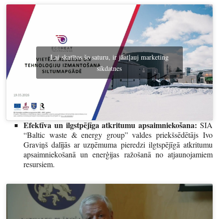
Lai skatītos šo saturu, ir jāatļauj marketing
sīkdatnes
Efektīva un ilgstpējīga atkritumu apsaimniekošana:
SIA
“Baltic waste & energy group” valdes priekšsēdētājs Ivo
Graviņš dalījās ar uzņēmuma pieredzi ilgtspējīgā atkritumu
apsaimniekošanā un enerģijas ražošanā no atjaunojamiem
resursiem.