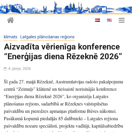
klimats
Latgales plānošanas reģions
Aizvadīta vērienīga konference
“Enerģijas diena Rēzeknē 2026”
4. jūnijs, 2026
Šī gada 27. maijā Rēzeknē, Austrumlatvijas radošo pakalpojumu
centrā “Zeimuļs” klātienē un tiešsaistē norisinājās konference
“Enerģijas diena Rēzeknē 2026”, ko organizēja Latgales
plānošanas reģions, sadarbībā ar Rēzeknes valstspilsētas
pašvaldību un pieredzes apmaiņas platformu Būves nākotnei.
Pasākumā kopumā piedalījās 85 dalībnieki – Latgales reģiona
pašvaldību nozaru speciālisti, projektu vadītāji, kapitālsabiedrību