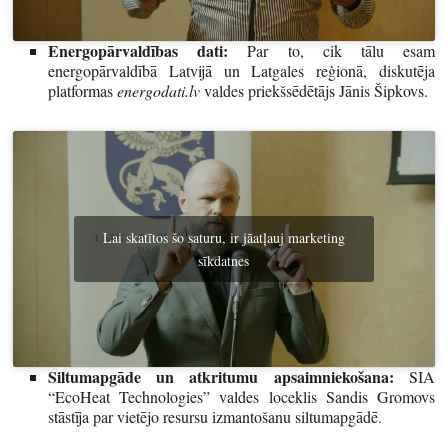
Energopārvaldības dati:
Par to, cik tālu esam
energopārvaldībā Latvijā un Latgales reģionā, diskutēja
platformas
energodati.lv
valdes priekšsēdētājs Jānis Šipkovs.
Lai skatītos šo saturu, ir jāatļauj marketing
sīkdatnes
Siltumapgāde un atkritumu apsaimniekošana:
SIA
“EcoHeat Technologies” valdes loceklis Sandis Gromovs
stāstīja par vietējo resursu izmantošanu siltumapgādē.