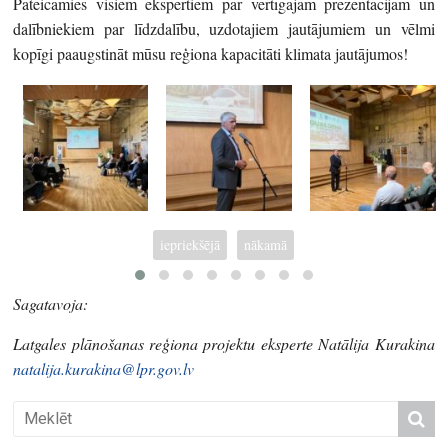
Pateicamies visiem ekspertiem par vērtīgajām prezentācijām un
dalībniekiem par līdzdalību, uzdotajiem jautājumiem un vēlmi
kopīgi paaugstināt mūsu reģiona kapacitāti klimata jautājumos!
iepriekšējā
nākamā
Sagatavoja:
Latgales plānošanas reģiona projektu eksperte Natālija Kurakina
natalija.kurakina@lpr.gov.lv