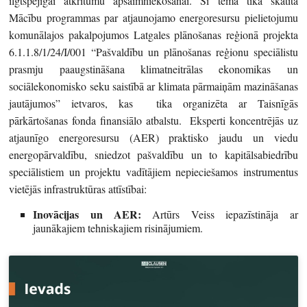
ilgtspējīgai atkritumu apsaimniekošanai. Šī tēma tika skatīta
Mācību programmas par atjaunojamo energoresursu pielietojumu
komunālajos pakalpojumos Latgales plānošanas reģionā projekta
6.1.1.8/1/24/I/001 “Pašvaldību un plānošanas reģionu speciālistu
prasmju paaugstināšana klimatneitrālas ekonomikas un
sociālekonomisko seku saistībā ar klimata pārmaiņām mazināšanas
jautājumos” ietvaros, kas tika organizēta ar Taisnīgās
pārkārtošanas fonda finansiālo atbalstu. Eksperti koncentrējās uz
atjaunīgo energoresursu (AER) praktisko jaudu un viedu
energopārvaldību, sniedzot pašvaldību un to kapitālsabiedrību
speciālistiem un projektu vadītājiem nepieciešamos instrumentus
vietējās infrastruktūras attīstībai:
Inovācijas un AER:
Artūrs Veiss iepazīstināja ar
jaunākajiem tehniskajiem risinājumiem.