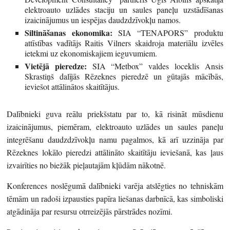
elektroauto uzlādes staciju un saules paneļu uzstādīšanas
izaicinājumus un iespējas daudzdzīvokļu namos.
Siltināšanas ekonomika:
SIA “TENAPORS” produktu
attīstības vadītājs Raitis Vilners skaidroja materiālu izvēles
ietekmi uz ekonomiskajiem ieguvumiem.
Vietējā pieredze:
SIA “Metbox” valdes loceklis Ansis
Skrastiņš dalījās Rēzeknes pieredzē un gūtajās mācībās,
ieviešot attālinātos skaitītājus.
Dalībnieki guva reālu priekšstatu par to, kā risināt mūsdienu
izaicinājumus, piemēram, elektroauto uzlādes un saules paneļu
integrēšanu daudzdzīvokļu namu pagalmos, kā arī uzzināja par
Rēzeknes lokālo pieredzi attālināto skaitītāju ieviešanā, kas ļaus
izvairīties no biežāk pieļautajām kļūdām nākotnē.
Konferences noslēgumā dalībnieki varēja atslēgties no tehniskām
tēmām un radoši izpausties papīra liešanas darbnīcā, kas simboliski
atgādināja par resursu otrreizējās pārstrādes nozīmi.