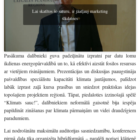
Lai skatītos šo saturu, ir jāatļauj marketing
sīkdatnes
Pasākuma dalībnieki guva padziļinātu izpratni par datu lomu
ikdienas energopārvaldībā un to, kā efektīvi aizstāt fosilos resursus
ar vietējiem risinājumiem. Prezentācijas un diskusijas paaugstināja
pašvaldības speciālistu kapacitāti klimata jautājumos, palīdzot
labāk izprast zaļā kursa prasības un sniedzot praktiskas idejas
topošajiem projektiem reģionā. Tāpat, piedaloties izzinošajā spēlē
“Klimats sauc!”, dalībniekiem neformālā gaisotnē bija iespēja
papildināt zināšanas par klimata pārmaiņām un videi draudzīgiem
paradumiem.
Lai nodrošinātu maksimālu auditorijas sasniedzamību, konferences
pirmā daļa tika organizēta hibrīdformātā – paralēli norisei klātienē