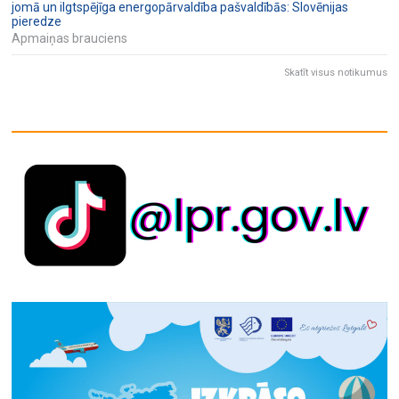
jomā un ilgtspējīga energopārvaldība pašvaldībās: Slovēnijas
pieredze
Apmaiņas brauciens
Skatīt visus notikumus