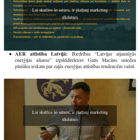
Lai skatītos šo saturu, ir jāatļauj marketing
sīkdatnes
AER attīstība Latvijā:
Biedrības “Latvijas atjaunīgās
enerģijas alianse” izpilddirektors Gatis Macāns sniedza
plašāku ieskatu par zaļās enerģijas attīstības tendencēm valstī.
Lai skatītos šo saturu, ir jāatļauj marketing
sīkdatnes