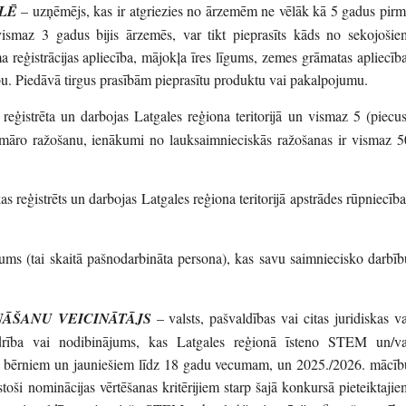
LĒ
– uzņēmējs, kas ir atgriezies no ārzemēm ne vēlāk kā 5 gadus pirm
ismaz 3 gadus bijis ārzemēs, var tikt pieprasīts kāds no sekojošie
reģistrācijas apliecība, mājokļa īres līgums, zemes grāmatas apliecība
ību. Piedāvā tirgus prasībām pieprasītu produktu vai pakalpojumu.
reģistrēta un darbojas Latgales reģiona teritorijā un vismaz 5 (piecus
imāro ražošanu, ienākumi no lauksaimnieciskās ražošanas ir vismaz 5
s reģistrēts un darbojas Latgales reģiona teritorijā apstrādes rūpniecība
s (tai skaitā pašnodarbināta persona), kas savu saimniecisko darbīb
ĀŠANU VEICINĀTĀJS
– valsts, pašvaldības vai citas juridiskas va
edrība vai nodibinājums, kas Latgales reģionā īsteno STEM un/va
s bērniem un jauniešiem līdz 18 gadu vecumam, un 2025./2026. mācīb
stoši nominācijas vērtēšanas kritērijiem starp šajā konkursā pieteiktajie