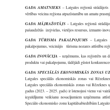
GADA AMATNIEKS
– Latgales reģionā strādājošs 
vērtības veicina reģiona atpazīstamību un amatu prasm
GADA MĀJRAŽOTĀJS
– Latgales reģionā strādājo
pašaudzētās izejvielas, vietējos resursus, izmanto inova
GADA TŪRISMA PAKALPOJUMS
– Latgales r
pakalpojumus, veicinājis tūrisma nozares attīstību reģ
GADA INOVĀCIJA
– uzņēmums, kas reģistrēts un darb
produktu vai pakalpojumu, tādējādi gūstot konkurences 
GADA SPECIĀLĀS EKONOMISKĀS ZONAS 
Latgales speciālās ekonomiskās zonas vai Rēzeknes
Latgales speciālās ekonomiskās zonas vai Rēzeknes sp
gadus (2023. – 2025. gads) ir īstenojusi vienu vai vai
ieguldījumu veikšanu nosacījumiem uzņēmuma attīstīb
Speciālo ekonomisko zonu kapitālsabiedrībām Latgales