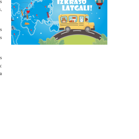
s
,
s
s
s
:
a