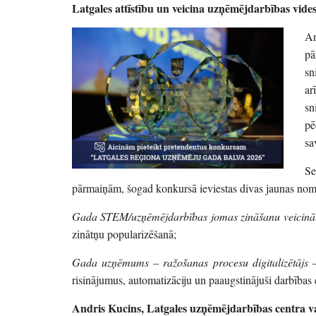
Latgales attīstību un veicina uzņēmējdarbības vide
Ar
pā
sn
ar
sn
pē
sa
Se
pārmaiņām, šogad konkursā ieviestas divas jaunas nomi
Gada STEM/uzņēmējdarbības jomas zināšanu veicināt
zinātņu popularizēšanā;
Gada uzņēmums – ražošanas procesu digitalizētājs
–
risinājumus, automatizāciju un paaugstinājuši darbības e
Andris Kucins, Latgales uzņēmējdarbības centra va