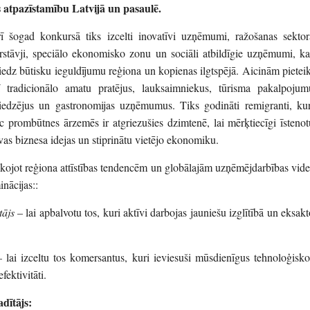
s atpazīstamību Latvijā un pasaulē.
ī šogad konkursā tiks izcelti inovatīvi uzņēmumi, ražošanas sektor
rstāvji, speciālo ekonomisko zonu un sociāli atbildīgie uzņēmumi, ka
iedz būtisku ieguldījumu reģiona un kopienas ilgtspējā. Aicinām pieteik
ī tradicionālo amatu pratējus, lauksaimniekus, tūrisma pakalpojum
iedzējus un gastronomijas uzņēmumus. Tiks godināti remigranti, kur
c prombūtnes ārzemēs ir atgriezušies dzimtenē, lai mērķtiecīgi īstenot
vas biznesa idejas un stiprinātu vietējo ekonomiku.
kojot reģiona attīstības tendencēm un globālajām uzņēmējdarbības vide
nācijas::
ājs
– lai apbalvotu tos, kuri aktīvi darbojas jauniešu izglītībā un eksakt
 lai izceltu tos komersantus, kuri ieviesuši mūsdienīgus tehnoloģisko
fektivitāti.
dītājs: