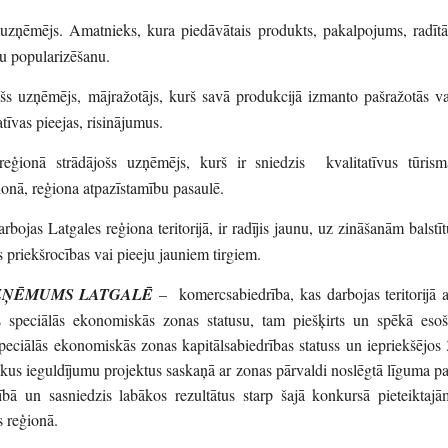
uzņēmējs. Amatnieks, kura piedāvātais produkts, pakalpojums, radītā
ju popularizēšanu.
šs uzņēmējs, mājražotājs, kurš savā produkcijā izmanto pašražotās va
tīvas pieejas, risinājumus.
eģionā strādājošs uzņēmējs, kurš ir sniedzis kvalitatīvus tūrism
ionā, reģiona atpazīstamību pasaulē.
ojas Latgales reģiona teritorijā, ir radījis jaunu, uz zināšanām balstīt
priekšrocības vai pieeju jauniem tirgiem.
UZŅĒMUMS LATGALĒ
– komercsabiedrība, kas darbojas teritorijā a
 speciālās ekonomiskās zonas statusu, tam piešķirts un spēkā esoš
eciālās ekonomiskās zonas kapitālsabiedrības statuss un iepriekšējos 
rākus ieguldījumu projektus saskaņā ar zonas pārvaldi noslēgtā līguma pa
ā un sasniedzis labākos rezultātus starp šajā konkursā pieteiktajā
 reģionā.