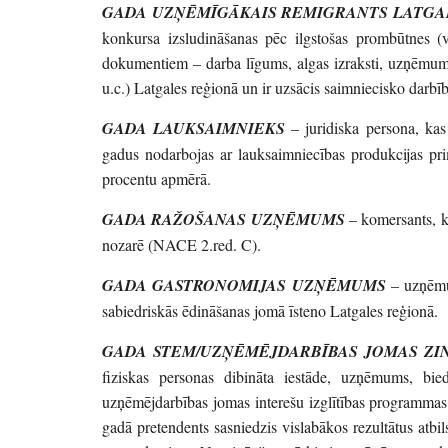
GADA UZŅĒMĪGĀKAIS REMIGRANTS LATGA
konkursa izsludināšanas pēc ilgstošas prombūtnes (v
dokumentiem – darba līgums, algas izraksti, uzņēmuma 
u.c.) Latgales reģionā un ir uzsācis saimniecisko darb
GADA LAUKSAIMNIEKS
– juridiska persona, kas 
gadus nodarbojas ar lauksaimniecības produkcijas pr
procentu apmērā.
GADA RAŽOŠANAS UZŅĒMUMS
– komersants, ka
nozarē (NACE 2.red. C).
GADA GASTRONOMIJAS UZŅĒMUMS
– uzņēmum
sabiedriskās ēdināšanas jomā īsteno Latgales reģionā.
GADA STEM/UZŅĒMĒJDARBĪBAS JOMAS ZIN
fiziskas personas dibināta iestāde, uzņēmums, bi
uzņēmējdarbības jomas interešu izglītības programma
gadā pretendents sasniedzis vislabākos rezultātus atbil