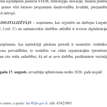
nta ieguldījumu jauniešu STEM, tehnoloģiju, inovāciju, finanšu pratība
 ņemot vērā īstenoto programmu daudzveidību, kvalitāti, pieejamību
skā mērogā.
DIGITALIZĒTĀJS
– uzņēmums, kas reģistrēts un darbojas Latgale
2.red. C) un saimnieciskās darbības attīstībā ir ieviesis digitalizācija
ņēmums, kas iepriekšējā pārskata periodā ir sasniedzis vislabāko
eģiona pašvaldībām, to iestādēm vai citām organizācijām (piemēram
 un cita veida sadarbība), kā arī ar savu darbību, pasākumiem veicināj
 gada 17. augusts
, uzvarētāju apbalvošana notiks 2026. gada nogalē.
 centrs, e-pasts:
luc@lpr.gov.lv
, tālr. 65423801