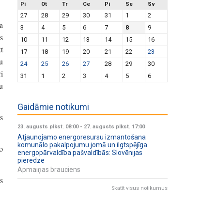
Pi
Ot
Tr
Ce
Pi
Se
Sv
27
28
29
30
31
1
2
a
3
4
5
6
7
8
9
s
10
11
12
13
14
15
16
t
17
18
19
20
21
22
23
u
24
25
26
27
28
29
30
i
31
1
2
3
4
5
6
u
Gaidāmie notikumi
s
23. augusts plkst. 08:00
-
27. augusts plkst. 17:00
Atjaunojamo energoresursu izmantošana
komunālo pakalpojumu jomā un ilgtspējīga
o
energopārvaldība pašvaldībās: Slovēnijas
pieredze
Apmaiņas brauciens
s
Skatīt visus notikumus