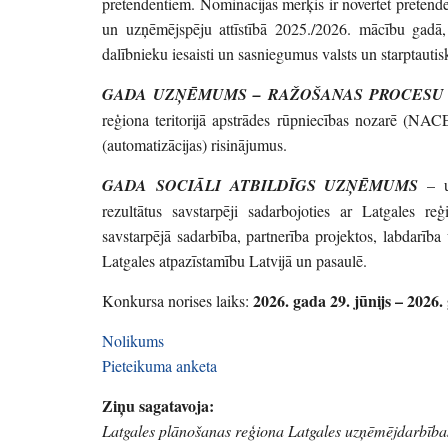
pretendentiem. Nominācijas mērķis ir novērtēt pretende
un uzņēmējspēju attīstībā 2025./2026. mācību gadā,
dalībnieku iesaisti un sasniegumus valsts un starptauti
GADA UZŅĒMUMS – RAŽOŠANAS PROCESU 
reģiona teritorijā apstrādes rūpniecības nozarē (NACE 
(automatizācijas) risinājumus.
GADA SOCIĀLI ATBILDĪGS UZŅĒMUMS
– uz
rezultātus savstarpēji sadarbojoties ar Latgales r
savstarpējā sadarbība, partnerība projektos, labdarība
Latgales atpazīstamību Latvijā un pasaulē.
2026. gada 29. jūnijs – 2026.
Konkursa norises laiks:
Nolikums
Pieteikuma anketa
Ziņu sagatavoja:
Latgales plānošanas reģiona Latgales uzņēmējdarbības