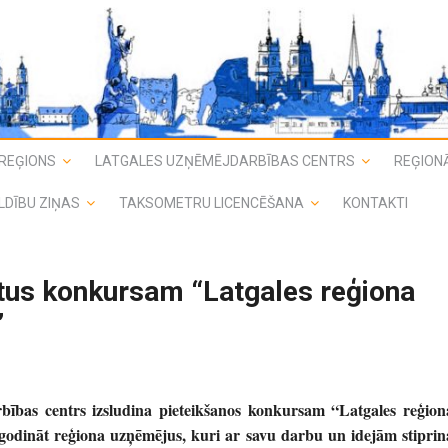
REĢIONS
LATGALES UZŅĒMĒJDARBĪBAS CENTRS
REĢIONĀ
LDĪBU ZIŅAS
TAKSOMETRU LICENCĒŠANA
KONTAKTI
ntus konkursam “Latgales reģiona
”
bības centrs izsludina pieteikšanos konkursam “Latgales reģion
 godināt reģiona uzņēmējus, kuri ar savu darbu un idejām stiprin