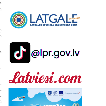
s
m
,
)
0
s
u
i
i
u
m