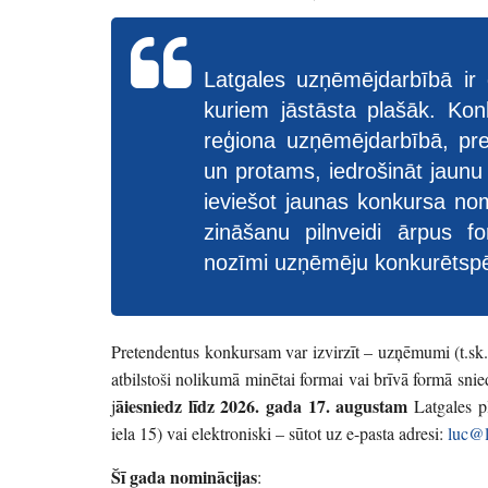
Latgales uzņēmējdarbībā ir
kuriem jāstāsta plašāk. Kon
reģiona uzņēmējdarbībā, pre
un protams, iedrošināt jaunu 
ieviešot jaunas konkursa no
zināšanu pilnveidi ārpus fo
nozīmi uzņēmēju konkurētspē
Pretendentus konkursam var izvirzīt – uzņēmumi (t.sk. 
atbilstoši nolikumā minētai formai vai brīvā formā sni
āiesniedz līdz 2026. gada 17. augustam
j
Latgales p
iela 15) vai elektroniski – sūtot uz e-pasta adresi:
luc@l
Šī gada nominācijas
: