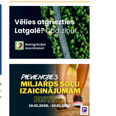
i
,
s