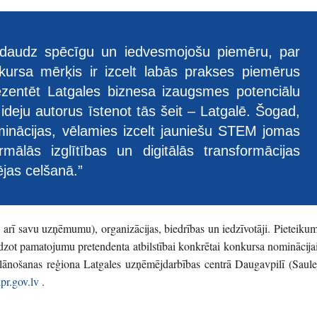
 daudz spēcīgu un iedvesmojošu piemēru, par
kursa mērķis ir izcelt labās prakses piemērus
zentēt Latgales biznesa izaugsmes potenciālu
ideju autorus īstenot tās šeit – Latgalē. Šogad,
minācijas, vēlamies izcelt jauniešu STEM jomas
rmālās izglītības un digitālās transformācijas
jas celšanā.”
arī savu uzņēmumu), organizācijas, biedrības un iedzīvotāji. Pieteikum
edzot pamatojumu pretendenta atbilstībai konkrētai konkursa nominācijai
lānošanas reģiona Latgales uzņēmējdarbības centrā Daugavpilī (Saule
pr.gov.lv
.