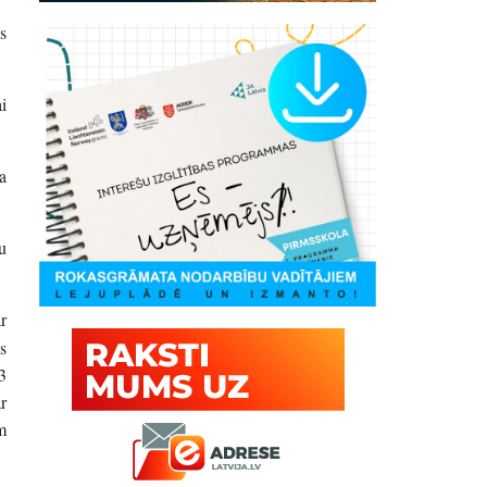
s
i
a
u
r
s
3
r
m