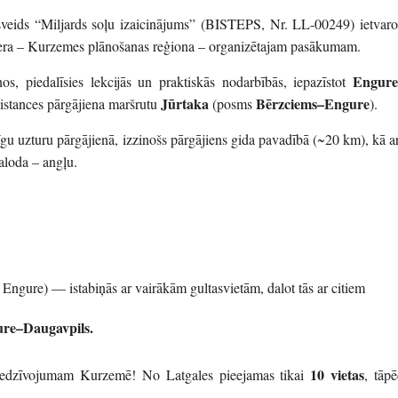
esveids “Miljards soļu izaicinājums” (BISTEPS, Nr. LL-00249) ietvaro
rtnera – Kurzemes plānošanas reģiona – organizētajam pasākumam.
Engure
os, piedalīsies lekcijās un praktiskās nodarbībās, iepazīstot
Jūrtaka
Bērzciems–Engure
 distances pārgājiena maršrutu
(posms
).
u uzturu pārgājienā, izzinošs pārgājiens gida pavadībā (~20 km), kā ar
aloda – angļu.
Engure) — istabiņās ar vairākām gultasvietām, dalot tās ar citiem
re–Daugavpils.
10 vietas
piedzīvojumam Kurzemē! No Latgales pieejamas tikai
, tāpē