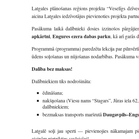
Latgales plānošanas reģions projekta “Veselīgs dzīv
aicina Latgales iedzīvotājus pievienoties projekta pa
Pasākuma laikā dalībnieki dosies izzinošos pārgājien
apkārtni
Engures ezera dabas parku
,
, kā arī garās
Programmā (programma) paredzēta lekcija par pilnvērtīg
ūdens soļošanas un nūjošanas nodarbības. Pasākuma v
Dalība bez maksas!
Dalībniekiem tiks nodrošināta:
ēdināšana;
nakšņošana (Viesu nams “Stagars”, Jūras iela 62, 
dalībniekiem;
Daugavpils–Engu
bezmaksas transports maršrutā
Latgalē soļi jau sperti — pievienojies nākamajam 
aicinām pieteikties savlaicīgi!