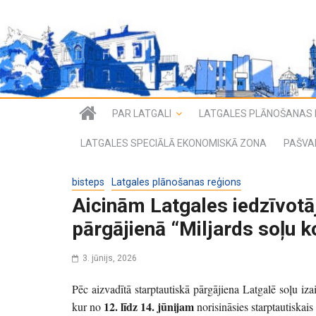
PAR LATGALI
LATGALES PLĀNOŠANAS 
LATGALES SPECIĀLĀ EKONOMISKĀ ZONA
PAŠVA
bisteps
Latgales plānošanas reģions
Aicinām Latgales iedzīvotāj
pārgājienā “Miljards soļu 
3. jūnijs, 2026
Pēc aizvadītā starptautiskā pārgājiena Latgalē soļu i
12. līdz 14. jūnijam
kur no
norisināsies starptautiskai