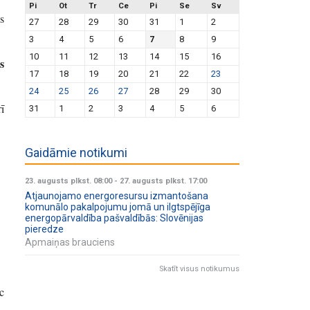
Pi
Ot
Tr
Ce
Pi
Se
Sv
s
27
28
29
30
31
1
2
3
4
5
6
7
8
9
10
11
12
13
14
15
16
s
17
18
19
20
21
22
23
24
25
26
27
28
29
30
ī
31
1
2
3
4
5
6
Gaidāmie notikumi
23. augusts plkst. 08:00
-
27. augusts plkst. 17:00
Atjaunojamo energoresursu izmantošana
komunālo pakalpojumu jomā un ilgtspējīga
energopārvaldība pašvaldībās: Slovēnijas
pieredze
Apmaiņas brauciens
Skatīt visus notikumus
c