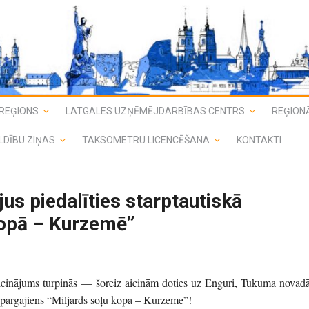
REĢIONS
LATGALES UZŅĒMĒJDARBĪBAS CENTRS
REĢIONĀ
LDĪBU ZIŅAS
TAKSOMETRU LICENCĒŠANA
KONTAKTI
us piedalīties starptautiskā
kopā – Kurzemē”
zaicinājums turpinās — šoreiz aicinām doties uz Enguri, Tukuma novadā
s pārgājiens “Miljards soļu kopā – Kurzemē”!