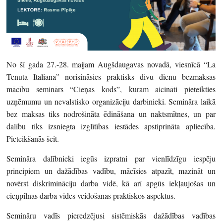
No šī gada 27.-28. maijam Augšdaugavas novadā, viesnīcā “La
Tenuta Italiana” norisināsies praktisks divu dienu bezmaksas
mācību seminārs “Cieņas kods”, kuram aicināti pieteikties
uzņēmumu un nevalstisko organizāciju darbinieki. Semināra laikā
bez maksas tiks nodrošināta ēdināšana un naktsmītnes, un par
dalību tiks izsniegta izglītības iestādes apstiprināta apliecība.
Pieteikšanās šeit.
Semināra dalībnieki iegūs izpratni par vienlīdzīgu iespēju
principiem un dažādības vadību, mācīsies atpazīt, mazināt un
novērst diskrimināciju darba vidē, kā arī apgūs iekļaujošas un
cieņpilnas darba vides veidošanas praktiskos aspektus.
Semināru vadīs pieredzējusi sistēmiskās dažādības vadības