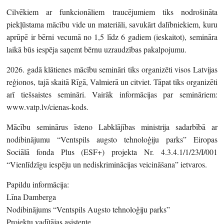
Cilvēkiem ar funkcionāliem traucējumiem tiks nodrošināta
piekļūstama mācību vide un materiāli, savukārt dalībniekiem, kuru
aprūpē ir bērni vecumā no 1,5 līdz 6 gadiem (ieskaitot), semināra
laikā būs iespēja saņemt bērnu uzraudzības pakalpojumu.
2026. gadā klātienes mācību semināri tiks organizēti visos Latvijas
reģionos, tajā skaitā Rīgā, Valmierā un citviet. Tāpat tiks organizēti
arī tiešsaistes semināri. Vairāk informācijas par semināriem:
www.vatp.lv/cienas-kods.
Mācību seminārus īsteno Labklājības ministrija sadarbībā ar
nodibinājumu “Ventspils augsto tehnoloģiju parks” Eiropas
Sociālā fonda Plus (ESF+) projekta Nr. 4.3.4.1/1/23/I/001
“Vienlīdzīgu iespēju un nediskriminācijas veicināšana” ietvaros.
Papildu informācija:
Līna Damberga
Nodibinājums “Ventspils Augsto tehnoloģiju parks”
Projektu vadītājas asistente