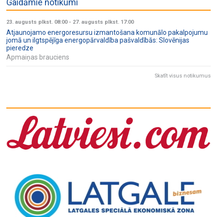
Gaidāmie notikumi
23. augusts plkst. 08:00
-
27. augusts plkst. 17:00
Atjaunojamo energoresursu izmantošana komunālo pakalpojumu
jomā un ilgtspējīga energopārvaldība pašvaldībās: Slovēnijas
pieredze
Apmaiņas brauciens
Skatīt visus notikumus