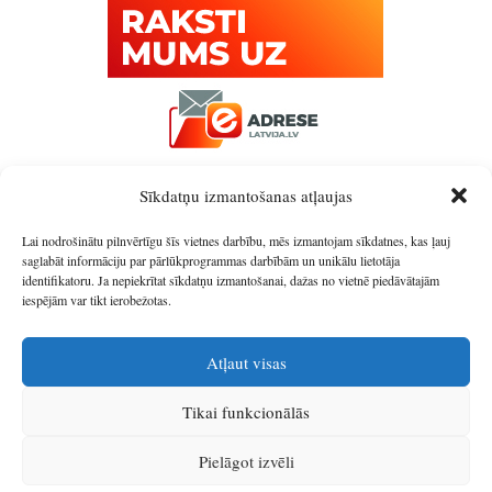
Sīkdatņu izmantošanas atļaujas
Lai nodrošinātu pilnvērtīgu šīs vietnes darbību, mēs izmantojam sīkdatnes, kas ļauj
saglabāt informāciju par pārlūkprogrammas darbībām un unikālu lietotāja
identifikatoru. Ja nepiekrītat sīkdatņu izmantošanai, dažas no vietnē piedāvātajām
iespējām var tikt ierobežotas.
Atļaut visas
Tikai funkcionālās
© 2026
Latgales plānošanas reģions
.
Pielāgot izvēli
Izstrādātājs
SIA Info
.