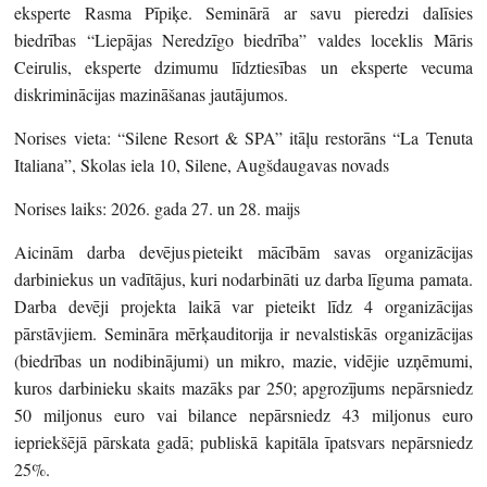
eksperte Rasma Pīpiķe. Seminārā ar savu pieredzi dalīsies
biedrības “Liepājas Neredzīgo biedrība” valdes loceklis Māris
Ceirulis, eksperte dzimumu līdztiesības un eksperte vecuma
diskriminācijas mazināšanas jautājumos.
Norises vieta: “Silene Resort & SPA” itāļu restorāns “La Tenuta
Italiana”, Skolas iela 10, Silene, Augšdaugavas novads
Norises laiks: 2026. gada 27. un 28. maijs
Aicinām darba devējus pieteikt mācībām savas organizācijas
darbiniekus un vadītājus, kuri nodarbināti uz darba līguma pamata.
Darba devēji projekta laikā var pieteikt līdz 4 organizācijas
pārstāvjiem. Semināra mērķauditorija ir nevalstiskās organizācijas
(biedrības un nodibinājumi) un mikro, mazie, vidējie uzņēmumi,
kuros darbinieku skaits mazāks par 250; apgrozījums nepārsniedz
50 miljonus euro vai bilance nepārsniedz 43 miljonus euro
iepriekšējā pārskata gadā; publiskā kapitāla īpatsvars nepārsniedz
25%.