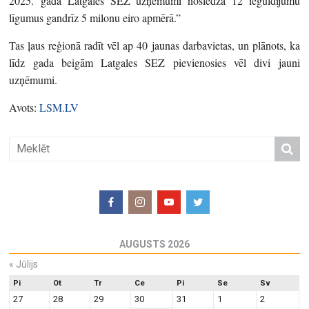
2025. gadā Latgales SEZ uzņēmumi noslēdza 12 ieguldījumu
līgumus gandrīz 5 milonu eiro apmērā.”
Tas ļaus reģionā radīt vēl ap 40 jaunas darbavietas, un plānots, ka
līdz gada beigām Latgales SEZ pievienosies vēl divi jauni
uzņēmumi.
Avots:
LSM.LV
AUGUSTS 2026
«
Jūlijs
Pi
Ot
Tr
Ce
Pi
Se
Sv
27
28
29
30
31
1
2