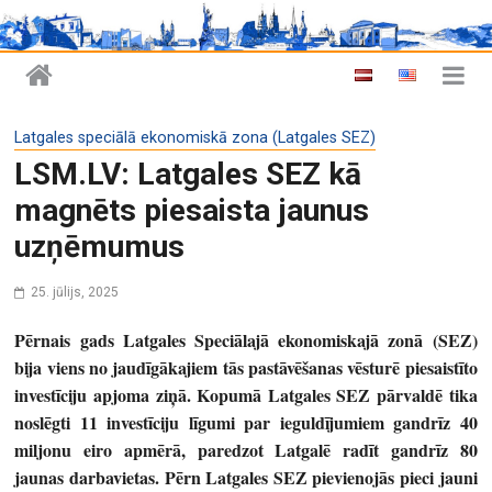
Latgales speciālā ekonomiskā zona (Latgales SEZ)
LSM.LV: Latgales SEZ kā
magnēts piesaista jaunus
uzņēmumus
25. jūlijs, 2025
Pērnais gads Latgales Speciālajā ekonomiskajā zonā (SEZ)
bija viens no jaudīgākajiem tās pastāvēšanas vēsturē piesaistīto
investīciju apjoma ziņā. Kopumā Latgales SEZ pārvaldē tika
noslēgti 11 investīciju līgumi par ieguldījumiem gandrīz 40
miljonu eiro apmērā, paredzot Latgalē radīt gandrīz 80
jaunas darbavietas. Pērn Latgales SEZ pievienojās pieci jauni