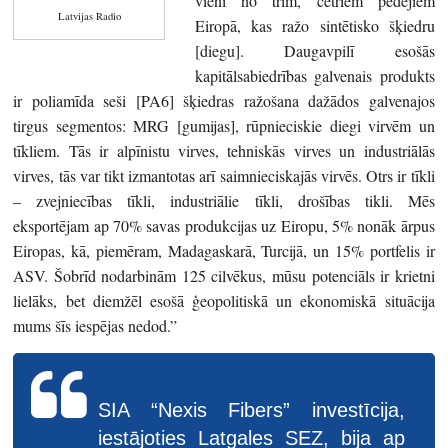
vieni no trim, četriem pēdējiem
Latvijas Radio
Eiropā, kas ražo sintētisko šķiedru
[diegu]. Daugavpilī esošās
kapitālsabiedrības galvenais produkts
ir poliamīda seši [PA6] šķiedras ražošana dažādos galvenajos
tirgus segmentos: MRG [gumijas], rūpnieciskie diegi virvēm un
tīkliem. Tās ir alpīnistu virves, tehniskās virves un industriālās
virves, tās var tikt izmantotas arī saimnieciskajās virvēs. Otrs ir tīkli
– zvejniecības tīkli, industriālie tīkli, drošības tikli. Mēs
eksportējam ap 70% savas produkcijas uz Eiropu, 5% nonāk ārpus
Eiropas, kā, piemēram, Madagaskarā, Turcijā, un 15% portfelis ir
ASV. Šobrīd nodarbinām 125 cilvēkus, mūsu potenciāls ir krietni
lielāks, bet diemžēl esošā ģeopolitiskā un ekonomiskā situācija
mums šīs iespējas nedod.”
SIA “Nexis Fibers” investīcija,
iestājoties Latgales SEZ, bija ap