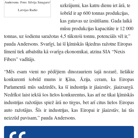
Andersons.
Foto: Silvija Smagare/
uzkrājumi, kas katru dienu iet ārā, te
Latvijas Radio
šobrīd ir ap 600 tonnas produkcijas,
kas gatavas uz izsūtīšanu. Gada laikā
mūsu produkcijas kapacitāte ir 12 000
tonnas, uz šodienu saražotas 4,5 tūkstoši tonnu, potenciāls vēl ir,”
pauda Andersons. Svarīgi, lai šī ķīmiskās šķiedras ražotne Eiropas
līmenī tiek atbalstīta kā svarīga ekonomikai, atzina SIA “Nexis
Fibers” vadītājs.
“Mēs esam vieni no pēdējiem dinozauriem šajā nozarē, lielākie
konkurenti šobrīd mums ir Ķīna, Āzija, ceram, ka Eiropas
Parlamentā mūs sadzirdēs, ka šī industrija ir jāaizstāv, jāaizsargā.
Nedrīkst laist iekšā šos lielos konkurentus, kas arī ne tikai ķīmiskās
industrijas ražotājus spiež ārā no tirgus, bet arī citus lielos Eiropas
auto ražotājus. Šīs ir industrijas, kas Eiropai ir jāaizstāv, lai tās
neizzūd pavisam,” pauda Andersons.