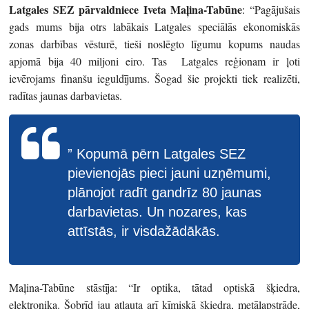
Latgales SEZ pārvaldniece Iveta Maļina-Tabūne
: “Pagājušais
gads mums bija otrs labākais Latgales speciālās ekonomiskās
zonas darbības vēsturē, tieši noslēgto līgumu kopums naudas
apjomā bija 40 miljoni eiro. Tas Latgales reģionam ir ļoti
ievērojams finanšu ieguldījums. Šogad šie projekti tiek realizēti,
radītas jaunas darbavietas.
” Kopumā pērn Latgales SEZ
pievienojās pieci jauni uzņēmumi,
plānojot radīt gandrīz 80 jaunas
darbavietas. Un nozares, kas
attīstās, ir visdažādākās.
Maļina-Tabūne stāstīja: “Ir optika, tātad optiskā šķiedra,
elektronika. Šobrīd jau atļauta arī ķīmiskā šķiedra, metālapstrāde,