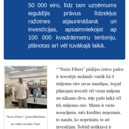
50 000 eiro, līdz tam uzņēmums
ieguldījis prāvus līdzekļus
ražotnes atjaunināšanā un
investīcijas, apsaimniekojot ap
100 000 kvadrātmetru teritoriju,
plānotas arī vēl tuvākajā laikā.
“”Nexis Fibers” pēdējos četros gados
ir investējis nedaudz vairāk kā 4
miljonus eiro savas naudiņas, šogad
plānojam investēt vēl vienu miljonu
un nākamo divu, triju gadu laikā vēl
trīs miljonus eiro. Mums ir viens
nosacījums, mēs kredītus neņemam,
“Nexis Fibers” ģenerāldirektors
to naudu, ko nopelnām, to arī
un valdes loceklis Toms
investējam. Šobrīd noliktavā ir