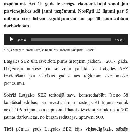
uzņēmumi. Arī šis gads ir cerīgs, ekonomiskajai zonai jau
pievienojušies seši jauni uzņēmumi. Noslēgti 12 līgumi par 5
miljonu eiro lieliem ieguldījumiem un ap 40 jaunradītām
darbavietām.
Audio
00:00
00:00
atskaņotājs
Silvija Smagare, sižets Latvijas Radio Ziņu dienesta raidījumā „Labrīt”
Latgales SEZ tika izveidota pirms astoņiem gadiem – 2017. gadā.
Uzņēmēju interese par šo zonu parāda, ka Latgales SEZ
izveidošana jau vairākus gadus nes reģionam ekonomisko
pienesumu.
Šobrīd Latgales SEZ teritorijā savu komercdarbību īsteno 38
kapitālsabiedrības, par investīcijām ir noslēgts 91 līgums vairāk
nekā 106 miljonu eiro apmērā. Plānots izveidot vairāk nekā 700
jaunas darbavietas, no kurām radītas jau aptuveni 500.
Tieši pērnais gads Latgales SEZ bijis visjaudīgākais, stāstīja