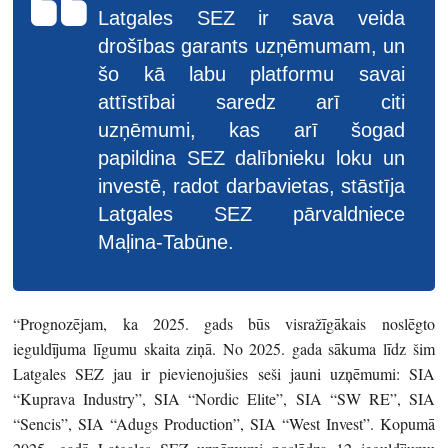
Latgales SEZ ir sava veida
drošības garants uzņēmumam, un
šo kā labu platformu savai
attīstībai saredz arī citi
uzņēmumi, kas arī šogad
papildina SEZ dalībnieku loku un
investē, radot darbavietas, stāstīja
Latgales SEZ pārvaldniece
Maļina-Tabūne.
“Prognozējam, ka 2025. gads būs visražīgākais noslēgto
ieguldījuma līgumu skaita ziņā. No 2025. gada sākuma līdz šim
Latgales SEZ jau ir pievienojušies seši jauni uzņēmumi: SIA
“Kuprava Industry”, SIA “Nordic Elite”, SIA “SW RE”, SIA
“Sencis”, SIA “Adugs Production”, SIA “West Invest”. Kopumā