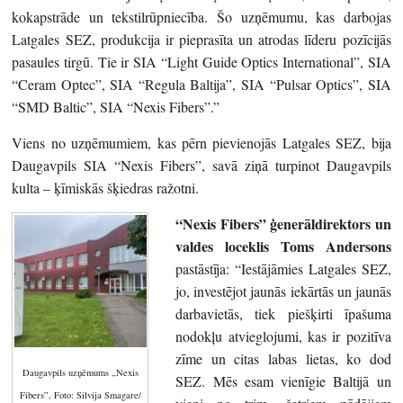
kokapstrāde un tekstilrūpniecība. Šo uzņēmumu, kas darbojas
Latgales SEZ, produkcija ir pieprasīta un atrodas līderu pozīcijās
pasaules tirgū. Tie ir SIA “Light Guide Optics International”, SIA
“Ceram Optec”, SIA “Regula Baltija”, SIA “Pulsar Optics”, SIA
“SMD Baltic”, SIA “Nexis Fibers”.”
Viens no uzņēmumiem, kas pērn pievienojās Latgales SEZ, bija
Daugavpils SIA “Nexis Fibers”, savā ziņā turpinot Daugavpils
kulta – ķīmiskās šķiedras ražotni.
“Nexis Fibers” ģenerāldirektors un
valdes loceklis Toms Andersons
pastāstīja: “Iestājāmies Latgales SEZ,
jo, investējot jaunās iekārtās un jaunās
darbavietās, tiek piešķirti īpašuma
nodokļu atvieglojumi, kas ir pozitīva
zīme un citas labas lietas, ko dod
Daugavpils uzņēmums „Nexis
SEZ. Mēs esam vienīgie Baltijā un
Fibers”, Foto: Silvija Smagare/