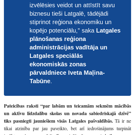
izvēlēsies veidot un attīstīt savu
biznesu tieši Latgalē, tādējādi
stiprinot reģiona ekonomiku un
kopējo potenciālu,” saka
Latgales
plānošanas reģiona
administrācijas vadītāja un
Latgales speciālās
ekonomiskās zonas
pārvaldniece Iveta Maļina-
Tabūne
.
Pateicības raksti “par labām un teicamām sekmēm mācībās
un aktīvu līdzdalību skolas un novada sabiedriskajā dzīvē”
tiks pasniegti jauniešiem visās Latgales pašvaldībās.
Tā ir ne
tikai atzinība par jau paveikto, bet arī iedrošinājums turpināt