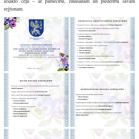
iesākto ceļu – ar pārliecību, zināšanām un piederību savam
reģionam.