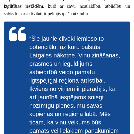
izglītības iestādēm
, kurš ar savu neatlaidību, atbildību un
sabiedrisko aktivitāti ir pelnījis īpašu atzinību.
“Šie jaunie cilvēki iemieso to
potenciālu, uz kuru balstās
Latgales nākotne. Viņu zināšanas,
prasmes un ieguldījums
sabiedrībā veido pamatu
ilgtspējīgai reģiona attīstībai.
Ikviens no viņiem ir pierādījis, ka
arī jaunībā iespējams sniegt
nozīmīgu pienesumu savas
kopienas un reģiona labā. Mēs
ticam, ka viņu veikums būs
pamats vēl lielākiem panākumiem