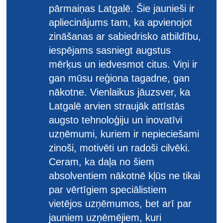
pārmaiņas Latgalē. Šie jaunieši ir
apliecinājums tam, ka apvienojot
zināšanas ar sabiedrisko atbildību,
iespējams sasniegt augstus
mērķus un iedvesmot citus. Viņi ir
gan mūsu reģiona tagadne, gan
nākotne. Vienlaikus jāuzsver, ka
Latgalē arvien straujāk attīstās
augsto tehnoloģiju un inovatīvi
uzņēmumi, kuriem ir nepieciešami
zinoši, motivēti un radoši cilvēki.
Ceram, ka daļa no šiem
absolventiem nākotnē kļūs ne tikai
par vērtīgiem speciālistiem
vietējos uzņēmumos, bet arī par
jauniem uzņēmējiem, kuri