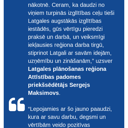
nākotnē. Ceram, ka daudzi no
viņiem turpinās izglītības ceļu tieši
Latgales augstākās izglītības
iestādēs, gūs vērtīgu pieredzi
praksē un darbā, un veiksmīgi
iekļausies reģiona darba tirgū,
stiprinot Latgali ar savām idejām,
uzņēmību un zināšanām,” uzsver
Latgales plānošanas reģiona
Attīstības padomes
priekšsēdētājs Sergejs
Maksimovs
.
“Lepojamies ar šo jauno paaudzi,
kura ar savu darbu, degsmi un
vērtībām veido pozitīvas