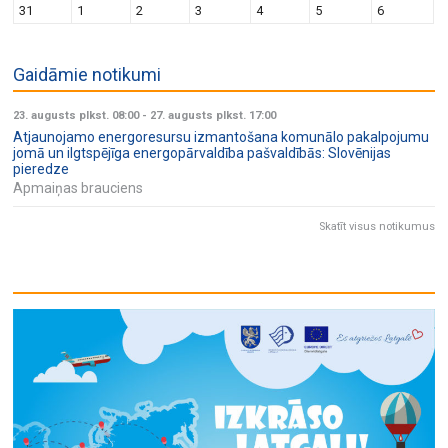
31
1
2
3
4
5
6
Gaidāmie notikumi
23. augusts plkst. 08:00
-
27. augusts plkst. 17:00
Atjaunojamo energoresursu izmantošana komunālo pakalpojumu
jomā un ilgtspējīga energopārvaldība pašvaldībās: Slovēnijas
pieredze
Apmaiņas brauciens
Skatīt visus notikumus