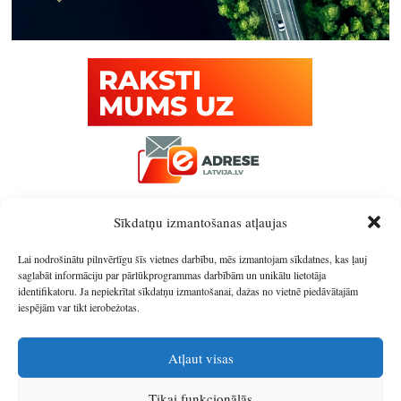
Sīkdatņu izmantošanas atļaujas
Lai nodrošinātu pilnvērtīgu šīs vietnes darbību, mēs izmantojam sīkdatnes, kas ļauj
saglabāt informāciju par pārlūkprogrammas darbībām un unikālu lietotāja
identifikatoru. Ja nepiekrītat sīkdatņu izmantošanai, dažas no vietnē piedāvātajām
iespējām var tikt ierobežotas.
Atļaut visas
Tikai funkcionālās