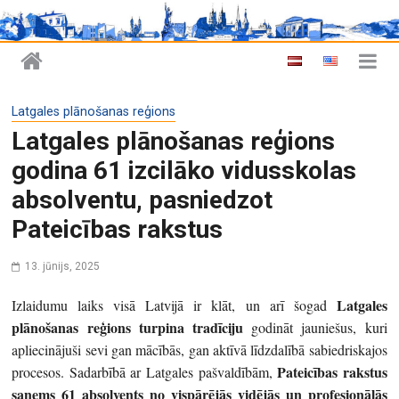
Latgales plānošanas reģions
Latgales plānošanas reģions
godina 61 izcilāko vidusskolas
absolventu, pasniedzot
Pateicības rakstus
13. jūnijs, 2025
Latgales
Izlaidumu laiks visā Latvijā ir klāt, un arī šogad
plānošanas reģions turpina tradīciju
godināt jauniešus, kuri
apliecinājuši sevi gan mācībās, gan aktīvā līdzdalībā sabiedriskajos
Pateicības rakstus
procesos. Sadarbībā ar Latgales pašvaldībām,
saņems 61 absolvents no
vispārējās vidējās un profesionālās