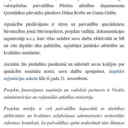
valstspilsētas pašvaldības Pilsētas attīstības departamenta
Ģeomātikas pārvaldes pārstāves Diāna Korbe un Gunta Grūbe.
Apmācību piedāvājums ir vērsts uz pašvaldību speciālistiem
būvniecības jomā (būvinspektori, projektu vadītāji, dokumentācijas
sagatavotāji u.c.), kuri vēlas uzlabot savu darba efektivitāti ar MI
un citu digitālo rīku palīdzību, saglabājot juridisko atbilstību un
kvalitātes standartus.
Aicinām Jūs piedalīties pasākumā un informēt savus kolēģus par
apmācību semināra norisi, savu dalību apstiprinot,
aizpildot
reģistrācijas anketu
līdz šī gada 21. novembrim.
Projekta finansējuma saņēmējs un vadošais partneris ir Viedās
administrācijas un reģionālās attīstības ministrija.
Projekta mērķis ir celt pašvaldību kapacitāti to darbības
efektivitātes un kvalitātes uzlabošanai administratīvi teritoriālās
reformas kontekstā, lai pašvaldības spētu nodrošināt tām likumos