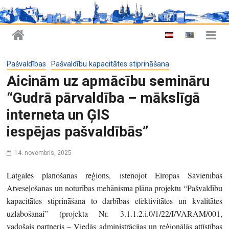
Pašvaldības
Pašvaldību kapacitātes stiprināšana
Aicinām uz apmācību semināru
“Gudrā pārvaldība – mākslīgā
interneta un ĢIS
iespējas pašvaldībās”
14. novembris, 2025
Latgales plānošanas reģions, īstenojot Eiropas Savienības
Atveseļošanas un noturības mehānisma plāna projektu “Pašvaldību
kapacitātes stiprināšana to darbības efektivitātes un kvalitātes
uzlabošanai” (projekta Nr. 3.1.1.2.i.0/1/22/I/VARAM/001,
vadošais partneris – Viedās administrācijas un reģionālās attīstības