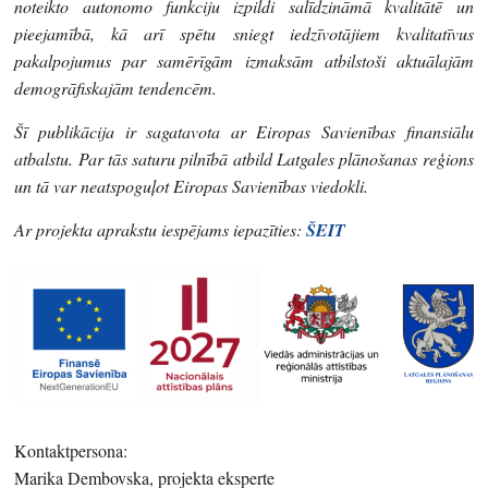
noteikto autonomo funkciju izpildi salīdzināmā kvalitātē un
pieejamībā, kā arī spētu sniegt iedzīvotājiem kvalitatīvus
pakalpojumus par samērīgām izmaksām atbilstoši aktuālajām
demogrāfiskajām tendencēm.
Šī publikācija ir sagatavota ar Eiropas Savienības finansiālu
atbalstu. Par tās saturu pilnībā atbild Latgales plānošanas reģions
un tā var neatspoguļot Eiropas Savienības viedokli.
Ar projekta aprakstu iespējams iepazīties:
ŠEIT
Kontaktpersona:
Marika Dembovska, projekta eksperte