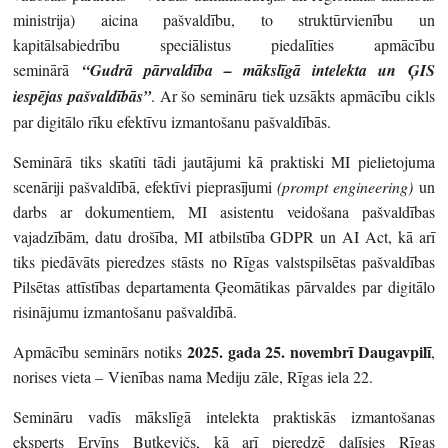
ministrija) aicina pašvaldību, to struktūrvienību un
kapitālsabiedrību speciālistus piedalīties apmācību
seminārā
“Gudrā pārvaldība – mākslīgā intelekta un ĢIS
iespējas pašvaldībās”
. Ar šo semināru tiek uzsākts apmācību cikls
par digitālo rīku efektīvu izmantošanu pašvaldībās.
Seminārā tiks skatīti tādi jautājumi kā praktiski MI pielietojuma
scenāriji pašvaldībā, efektīvi pieprasījumi
(prompt engineering)
un
darbs ar dokumentiem, MI asistentu veidošana pašvaldības
vajadzībām, datu drošība, MI atbilstība GDPR un AI Act, kā arī
tiks piedāvāts pieredzes stāsts no Rīgas valstspilsētas pašvaldības
Pilsētas attīstības departamenta Ģeomātikas pārvaldes par digitālo
risinājumu izmantošanu pašvaldībā.
2025. gada 25. novembrī Daugavpilī
Apmācību seminārs notiks
,
norises vieta –
Vienības nama Mediju zāle, Rīgas iela 22.
Semināru vadīs mākslīgā intelekta praktiskās izmantošanas
eksperts Ervīns Butkevičs, kā arī pieredzē dalīsies Rīgas