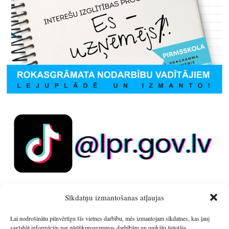
Sīkdatņu izmantošanas atļaujas
Lai nodrošinātu pilnvērtīgu šīs vietnes darbību, mēs izmantojam sīkdatnes, kas ļauj
saglabāt informāciju par pārlūkprogrammas darbībām un unikālu lietotāja