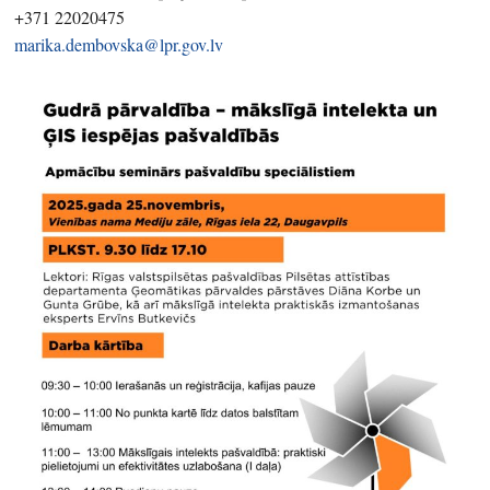
+371 22020475
marika.dembovska@lpr.gov.lv