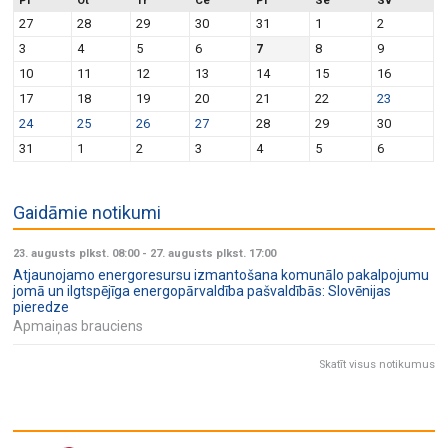
Pi
Ot
Tr
Ce
Pi
Se
Sv
27
28
29
30
31
1
2
3
4
5
6
7
8
9
10
11
12
13
14
15
16
17
18
19
20
21
22
23
24
25
26
27
28
29
30
31
1
2
3
4
5
6
Gaidāmie notikumi
23. augusts plkst. 08:00
-
27. augusts plkst. 17:00
Atjaunojamo energoresursu izmantošana komunālo pakalpojumu
jomā un ilgtspējīga energopārvaldība pašvaldībās: Slovēnijas
pieredze
Apmaiņas brauciens
Skatīt visus notikumus