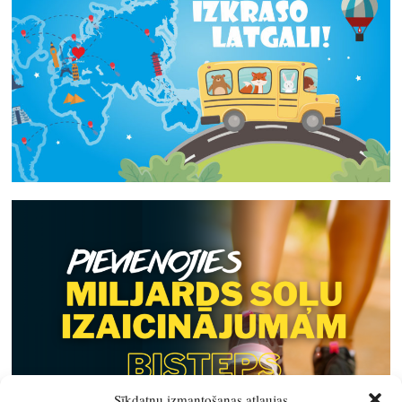
Sīkdatņu izmantošanas atļaujas