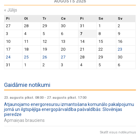
AUGUSTS 2026
«
Jūlijs
Pi
Ot
Tr
Ce
Pi
Se
Sv
27
28
29
30
31
1
2
3
4
5
6
7
8
9
10
11
12
13
14
15
16
17
18
19
20
21
22
23
24
25
26
27
28
29
30
31
1
2
3
4
5
6
Gaidāmie notikumi
23. augusts plkst. 08:00
-
27. augusts plkst. 17:00
Atjaunojamo energoresursu izmantošana komunālo pakalpojumu
jomā un ilgtspējīga energopārvaldība pašvaldībās: Slovēnijas
pieredze
Apmaiņas brauciens
Skatīt visus notikumus