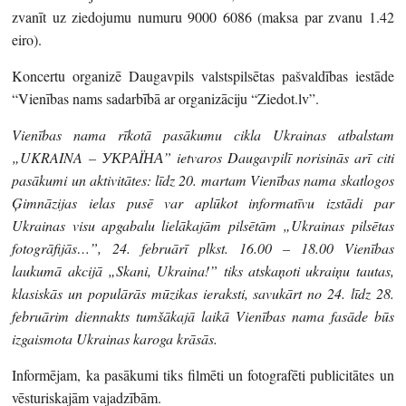
zvanīt uz ziedojumu numuru 9000 6086 (maksa par zvanu 1.42
eiro).
Koncertu organizē Daugavpils valstspilsētas pašvaldības iestāde
“Vienības nams sadarbībā ar organizāciju “Ziedot.lv”.
Vienības nama rīkotā pasākumu cikla Ukrainas atbalstam
„UKRAINA – УКРАÏНА” ietvaros Daugavpilī norisinās arī citi
pasākumi un aktivitātes: līdz 20. martam Vienības nama skatlogos
Ģimnāzijas ielas pusē var aplūkot informatīvu izstādi par
Ukrainas visu apgabalu lielākajām pilsētām „Ukrainas pilsētas
fotogrāfijās…”, 24. februārī plkst. 16.00 – 18.00 Vienības
laukumā akcijā „Skani, Ukraina!” tiks atskaņoti ukraiņu tautas,
klasiskās un populārās mūzikas ieraksti, savukārt no 24. līdz 28.
februārim diennakts tumšākajā laikā Vienības nama fasāde būs
izgaismota Ukrainas karoga krāsās.
Informējam, ka pasākumi tiks filmēti un fotografēti publicitātes un
vēsturiskajām vajadzībām.