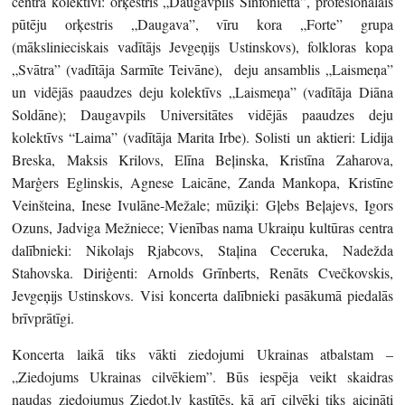
centra kolektīvi: orķestris „Daugavpils Sinfonietta”, profesionālais
pūtēju orķestris „Daugava”, vīru kora „Forte” grupa
(mākslinieciskais vadītājs Jevgeņijs Ustinskovs), folkloras kopa
„Svātra” (vadītāja Sarmīte Teivāne), deju ansamblis „Laismeņa”
un vidējās paaudzes deju kolektīvs „Laismeņa” (vadītāja Diāna
Soldāne); Daugavpils Universitātes vidējās paaudzes deju
kolektīvs “Laima” (vadītāja Marita Irbe). Solisti un aktieri: Lidija
Breska, Maksis Krilovs, Elīna Beļinska, Kristīna Zaharova,
Marģers Eglinskis, Agnese Laicāne, Zanda Mankopa, Kristīne
Veinšteina, Inese Ivulāne-Mežale; mūziķi: Gļebs Beļajevs, Igors
Ozuns, Jadviga Mežniece; Vienības nama Ukraiņu kultūras centra
dalībnieki: Nikolajs Rjabcovs, Staļina Ceceruka, Nadežda
Stahovska. Diriģenti: Arnolds Grīnberts, Renāts Cvečkovskis,
Jevgeņijs Ustinskovs. Visi koncerta dalībnieki pasākumā piedalās
brīvprātīgi.
Koncerta laikā tiks vākti ziedojumi Ukrainas atbalstam –
„Ziedojums Ukrainas cilvēkiem”. Būs iespēja veikt skaidras
naudas ziedojumus Ziedot.lv kastītēs, kā arī cilvēki tiks aicināti