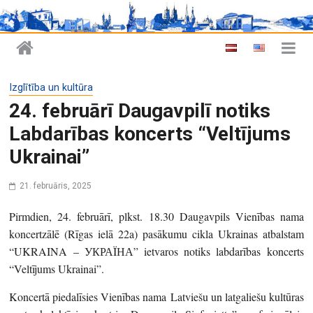
Izglītība un kultūra
24. februārī Daugavpilī notiks
Labdarības koncerts “Veltījums
Ukrainai”
21. februāris, 2025
Pirmdien, 24. februārī, plkst. 18.30 Daugavpils Vienības nama
koncertzālē (Rīgas ielā 22a) pasākumu cikla Ukrainas atbalstam
“UKRAINA – УКРАÏНА” ietvaros notiks labdarības koncerts
“Veltījums Ukrainai”.
Koncertā piedalīsies Vienības nama Latviešu un latgaliešu kultūras