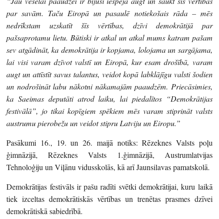
“Jau veselai paaudzei ir bijusi iespēja augt un saukt šīs vērtības
par savām. Taču Eiropā un pasaulē notiekošais rāda – mēs
nedrīkstam uzskatīt šīs vērtības, dzīvi demokrātijā par
pašsaprotamu lietu. Būtiski ir atkal un atkal mums katram pašam
sev atgādināt, ka demokrātija ir kopjama, lolojama un sargājama,
lai visi varam dzīvot valstī un Eiropā, kur esam drošībā, varam
augt un attīstīt savus talantus, veidot kopā labklājīgu valsti šodien
un nodrošināt labu nākotni nākamajām paaudzēm. Priecāsimies,
ka Saeimas deputāti atrod laiku, lai piedalītos “Demokrātijas
festivālā”, jo tikai kopīgiem spēkiem mēs varam stiprināt valsts
austrumu pierobežu un veidot stipru Latviju un Eiropu.”
Pasākumi 16., 19. un 26. maijā notiks: Rēzeknes Valsts poļu
ģimnāzijā, Rēzeknes Valsts 1.ģimnāzijā, Austrumlatvijas
Tehnoloģiju un Viļānu vidusskolās, kā arī Jaunsilavas pamatskolā.
Demokrātijas festivāls ir pašu radīti svētki demokrātijai, kuru laikā
tiek izceltas demokrātiskās vērtības un trenētas prasmes dzīvei
demokrātiskā sabiedrībā.