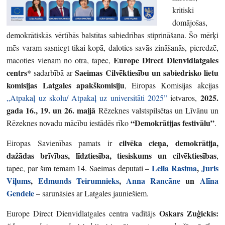
kritiski
domājošas,
demokrātiskās vērtībās balstītas sabiedrības stiprināšana. Šo mērķi
mēs varam sasniegt tikai kopā, daloties savās zināšanās, pieredzē,
Europe Direct Dienvidlatgales
mācoties vienam no otra, tāpēc,
centrs
Saeimas Cilvēktiesību un sabiedrisko lietu
* sadarbībā ar
komisijas Latgales apakškomisiju
, Eiropas Komisijas akcijas
2025.
„Atpakaļ uz skolu/ Atpakaļ uz universitāti 2025”
ietvaros,
gada 16., 19. un 26. maijā
Rēzeknes valstspilsētas un Līvānu un
“Demokrātijas festivālu”
Rēzeknes novadu mācību iestādēs rīko
.
cilvēka cieņa, demokrātija,
Eiropas Savienības pamats ir
dažādas brīvības, līdztiesība, tiesiskums un cilvēktiesības
,
Leila Rasima
,
Juris
tāpēc, par šīm tēmām 14. Saeimas deputāti –
Viļums
,
Edmunds Teirumnieks
,
Anna Rancāne
un
Alīna
Gendele
– sarunāsies ar Latgales jauniešiem.
Oskars Zuģickis:
Europe Direct Dienvidlatgales centra vadītājs