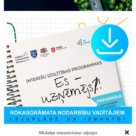
Sīkdatņu izmantošanas atļaujas