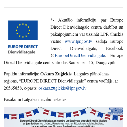
*- Aktuālo informāciju par Europe
Direct Dienvidlatgale centra darbību un
pakalpojumiem var uzzināt LPR tīmekļa
vietnē
www.lpr.gov.lv
sadaļā Europe
Direct Dienvidlatgale, Facebook
@
EuropeDirectDienvidlatgale
. Europe
Direct Dienvidlatgale centrs atrodas Saules ielā 15, Daugavpilī.
Oskars Zuģickis
Papildu informācija:
, Latgales plānošanas
reģions, “EUROPE DIRECT Dienvidlatgale” centra vadītājs, t.:
26565858, e-pasts:
oskars.zugickis@lpr.gov.lv
Pasākumi Latgales mācību iestādēs: