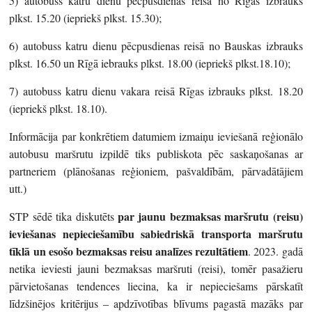
5) autobuss katru dienu pēcpusdienas reisā no Rīgas izbrauks
plkst. 15.20 (iepriekš plkst. 15.30);
6) autobuss katru dienu pēcpusdienas reisā no Bauskas izbrauks
plkst. 16.50 un Rīgā iebrauks plkst. 18.00 (iepriekš plkst.18.10);
7) autobuss katru dienu vakara reisā Rīgas izbrauks plkst. 18.20
(iepriekš plkst. 18.10).
Informācija par konkrētiem datumiem izmaiņu ieviešanā reģionālo
autobusu maršrutu izpildē tiks publiskota pēc saskaņošanas ar
partneriem (plānošanas reģioniem, pašvaldībām, pārvadātājiem
utt.)
par jaunu bezmaksas maršrutu (reisu)
STP sēdē tika diskutēts
ieviešanas nepieciešamību sabiedriskā transporta maršrutu
tīklā un esošo bezmaksas reisu analīzes rezultātiem
. 2023. gadā
netika ieviesti jauni bezmaksas maršruti (reisi), tomēr pasažieru
pārvietošanas tendences liecina, ka ir nepieciešams pārskatīt
līdzšinējos kritērijus – apdzīvotības blīvums pagastā mazāks par