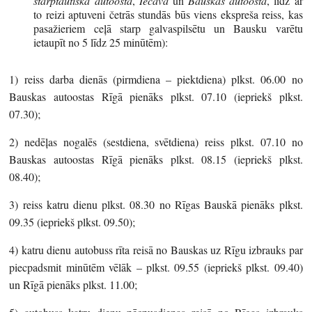
starptautiskā autoosta
,
Iecava
un
Bauskas autoosta
, līdz ar
to reizi aptuveni četrās stundās būs viens ekspreša reiss, kas
pasažieriem ceļā starp galvaspilsētu un Bausku varētu
ietaupīt no 5 līdz 25 minūtēm):
1) reiss darba dienās (pirmdiena – piektdiena) plkst. 06.00 no
Bauskas autoostas Rīgā pienāks plkst. 07.10 (iepriekš plkst.
07.30);
2) nedēļas nogalēs (sestdiena, svētdiena) reiss plkst. 07.10 no
Bauskas autoostas Rīgā pienāks plkst. 08.15 (iepriekš plkst.
08.40);
3) reiss katru dienu plkst. 08.30 no Rīgas Bauskā pienāks plkst.
09.35 (iepriekš plkst. 09.50);
4) katru dienu autobuss rīta reisā no Bauskas uz Rīgu izbrauks par
piecpadsmit minūtēm vēlāk – plkst. 09.55 (iepriekš plkst. 09.40)
un Rīgā pienāks plkst. 11.00;