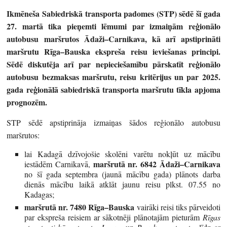
Ikmēneša Sabiedriskā transporta padomes (STP) sēdē šī gada
27. martā tika pieņemti lēmumi par izmaiņām reģionālo
autobusu maršrutos Ādaži–Carnikava, kā arī apstiprināti
maršrutu Rīga–Bauska ekspreša reisu ieviešanas principi.
Sēdē diskutēja arī par nepieciešamību pārskatīt reģionālo
autobusu bezmaksas maršrutu, reisu kritērijus un par 2025.
gada reģionālā sabiedriskā transporta maršrutu tīkla apjoma
prognozēm.
STP sēdē apstiprināja izmaiņas šādos reģionālo autobusu
maršrutos:
lai Kadagā dzīvojošie skolēni varētu nokļūt uz mācību
maršrutā nr. 6842 Ādaži–Carnikava
iestādēm Carnikavā,
no šī gada septembra (jaunā mācību gada) plānots darba
dienās mācību laikā atklāt jaunu reisu plkst. 07.55 no
Kadagas;
maršrutā nr. 7480 Rīga–Bauska
vairāki reisi tiks pārveidoti
par ekspreša reisiem ar sākotnēji plānotajām pieturām
Rīgas