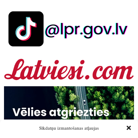
Sīkdatņu izmantošanas atļaujas