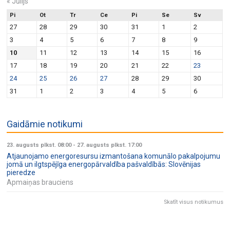
«
Jūlijs
Pi
Ot
Tr
Ce
Pi
Se
Sv
27
28
29
30
31
1
2
3
4
5
6
7
8
9
10
11
12
13
14
15
16
17
18
19
20
21
22
23
24
25
26
27
28
29
30
31
1
2
3
4
5
6
Gaidāmie notikumi
23. augusts plkst. 08:00
-
27. augusts plkst. 17:00
Atjaunojamo energoresursu izmantošana komunālo pakalpojumu
jomā un ilgtspējīga energopārvaldība pašvaldībās: Slovēnijas
pieredze
Apmaiņas brauciens
Skatīt visus notikumus