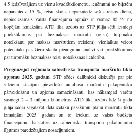
4,5 iedzīvotājiem uz vienu kvadrātkilometru, ieņēmumi no biļetēm
nepārsniedz 15 %, reisu skaits nepārsniedz sešus reisus dienā,
nepieciešamais valsts finansējuma apmērs ir vismaz 85 % no
kopējām izmaksām. ATD tika uzdots uz STP jūlija sēdi iesniegt
priekšlikumus par bezmaksas maršrutu (reisu) turpmāku
noteikšanu par maksas maršrutiem (reisiem), vienlaikus veicot
potenciālo pasažieru skaita pieauguma analīzi vai priekšlikumus
par turpmāku bezmaksas reisu noteikšanas lietderību.
Prognozējot reģionālā sabiedriskā transporta maršrutu tīkla
apjomu 2025. gadam
, STP sēdes dalībnieki diskutēja par pie
vilcienu stacijām pievedošo autobusu maršrutu pakāpenisku
pārveidošanu un apjoma samazināšanu, kas nākamgad varētu
sasniegt 2 – 3 miljonu kilometrus. ATD tika uzdots līdz šī gada
jūlija sēdei sagatavot detalizētāku pasākumu plānu maršrutu tīkla
izmaiņām 2025. gadam un to ietekmi uz valsts budžeta
finansējumu, balstoties uz sabiedriskā transporta pakalpojumu
līgumos paredzētajiem nosacījumiem.