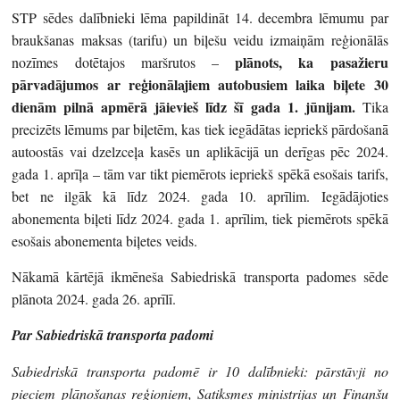
STP sēdes dalībnieki lēma papildināt 14. decembra lēmumu par
braukšanas maksas (tarifu) un biļešu veidu izmaiņām reģionālās
plānots, ka pasažieru
nozīmes dotētajos maršrutos –
pārvadājumos ar reģionālajiem autobusiem laika biļete 30
dienām pilnā apmērā jāievieš līdz šī gada 1. jūnijam.
Tika
precizēts lēmums par biļetēm, kas tiek iegādātas iepriekš pārdošanā
autoostās vai dzelzceļa kasēs un aplikācijā un derīgas pēc 2024.
gada 1. aprīļa – tām var tikt piemērots iepriekš spēkā esošais tarifs,
bet ne ilgāk kā līdz 2024. gada 10. aprīlim. Iegādājoties
abonementa biļeti līdz 2024. gada 1. aprīlim, tiek piemērots spēkā
esošais abonementa biļetes veids.
Nākamā kārtējā ikmēneša Sabiedriskā transporta padomes sēde
plānota 2024. gada 26. aprīlī.
Par Sabiedriskā transporta padomi
Sabiedriskā transporta padomē ir 10 dalībnieki: pārstāvji no
pieciem plānošanas reģioniem, Satiksmes ministrijas un Finanšu