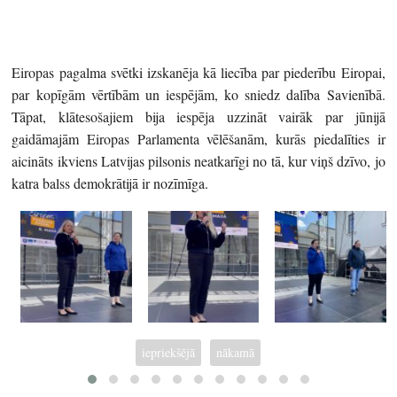
Eiropas pagalma svētki izskanēja kā liecība par piederību Eiropai,
par kopīgām vērtībām un iespējām, ko sniedz dalība Savienībā.
Tāpat, klātesošajiem bija iespēja uzzināt vairāk par jūnijā
gaidāmajām Eiropas Parlamenta vēlēšanām, kurās piedalīties ir
aicināts ikviens Latvijas pilsonis neatkarīgi no tā, kur viņš dzīvo, jo
katra balss demokrātijā ir nozīmīga.
iepriekšējā
nākamā