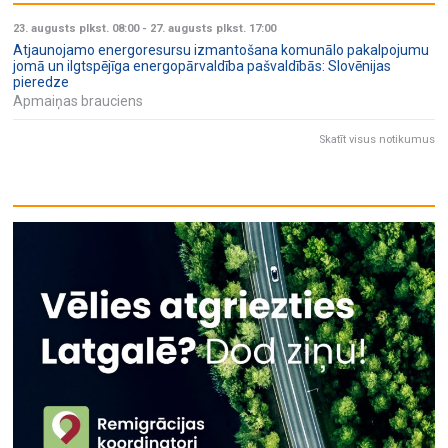
23. augusts plkst. 08:00
-
27. augusts plkst. 17:00
Atjaunojamo energoresursu izmantošana komunālo pakalpojumu
jomā un ilgtspējīga energopārvaldība pašvaldībās: Slovēnijas
pieredze
Apmaiņas brauciens
Skatīt visus notikumus