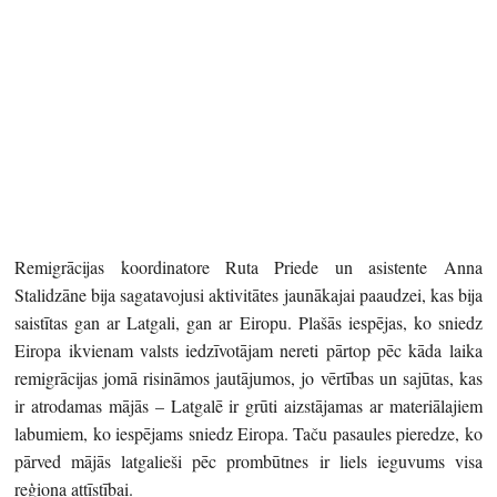
Remigrācijas koordinatore Ruta Priede un asistente Anna
Stalidzāne bija sagatavojusi aktivitātes jaunākajai paaudzei, kas bija
saistītas gan ar Latgali, gan ar Eiropu. Plašās iespējas, ko sniedz
Eiropa ikvienam valsts iedzīvotājam nereti pārtop pēc kāda laika
remigrācijas jomā risināmos jautājumos, jo vērtības un sajūtas, kas
ir atrodamas mājās – Latgalē ir grūti aizstājamas ar materiālajiem
labumiem, ko iespējams sniedz Eiropa. Taču pasaules pieredze, ko
pārved mājās latgalieši pēc prombūtnes ir liels ieguvums visa
reģiona attīstībai.