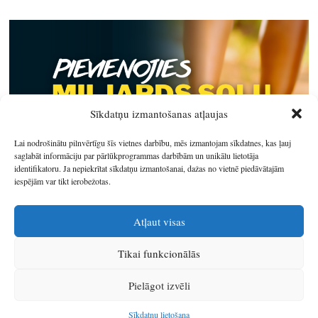
Sīkdatņu izmantošanas atļaujas
Lai nodrošinātu pilnvērtīgu šīs vietnes darbību, mēs izmantojam sīkdatnes, kas ļauj
saglabāt informāciju par pārlūkprogrammas darbībām un unikālu lietotāja
identifikatoru. Ja nepiekrītat sīkdatņu izmantošanai, dažas no vietnē piedāvātajām
iespējām var tikt ierobežotas.
Atļaut visas
Tikai funkcionālās
© 2026
Latgales plānošanas reģions
.
Pielāgot izvēli
Izstrādātājs
SIA Info
.
Sīkdatņu lietošana