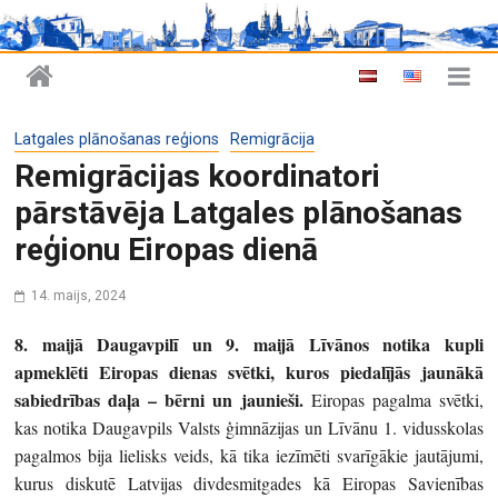
Latgales plānošanas reģions
Remigrācija
Remigrācijas koordinatori
pārstāvēja Latgales plānošanas
reģionu Eiropas dienā
14. maijs, 2024
8. maijā Daugavpilī un 9. maijā Līvānos notika kupli
apmeklēti Eiropas dienas svētki, kuros piedalījās jaunākā
sabiedrības daļa – bērni un jaunieši.
Eiropas pagalma svētki,
kas notika Daugavpils Valsts ģimnāzijas un Līvānu 1. vidusskolas
pagalmos bija lielisks veids, kā tika iezīmēti svarīgākie jautājumi,
kurus diskutē Latvijas divdesmitgades kā Eiropas Savienības