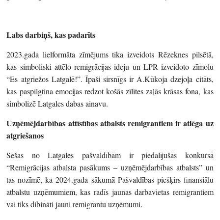
Labs darbiņš, kas padarīts
2023.gada lielformāta zīmējums tika izveidots Rēzeknes pilsētā,
kas simboliski attēlo remigrācijas ideju un LPR izveidoto zīmolu
“Es atgriežos Latgalē!”. Īpaši sirsnīgs ir A.Kūkoja dzejoļa citāts,
kas paspilgtina emocijas redzot košās zīlītes zaļās krāsas fona, kas
simbolizē Latgales dabas ainavu.
Uzņēmējdarbības attīstības atbalsts remigrantiem ir atlēga uz
atgriešanos
Sešas no Latgales pašvaldībām ir piedalījušās konkursā
“Remigrācijas atbalsta pasākums – uzņēmējdarbības atbalsts” un
tas nozīmē, ka 2024.gada sākumā Pašvaldības piešķirs finansiālu
atbalstu uzņēmumiem, kas radīs jaunas darbavietas remigrantiem
vai tiks dibināti jauni remigrantu uzņēmumi.