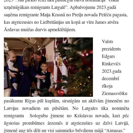
uzņēmīgākais remigrants Latgalē”. Apbalvojumu 2023.gadā
saņēma remigrante Maija Krasnā no Preiļu novada Pelēču pagasta,
kas atgriezusies no Lielbritānijas un kopā ar vīru James atvēra
Ārdavas muižas durvis apmeklētājiem.
Valsts
prezidents
Edgars
Rinkevičs
2023.gada
decembrī
rīkoja
Ziemassvētku
pasākumu Rīgas pilī kuplām, sirsnīgām un aktīvām ģimenēm no
Latvijas novadiem un pilsētām. No Latgales tika nominēta
remigrantu Sologubu ģimene no Krāslavas novada, kuri pēc
ilgstošas prombūtnes ārzemēs ir atgriezušies uz dzīvi Latvijā,
ģimenē aug trīs dēli un visi saimnieko brīvdienu mājā “Aimasas.”