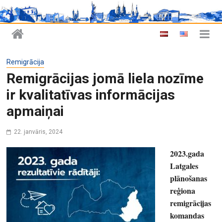
Remigrācija
Remigrācijas jomā liela nozīme
ir kvalitatīvas informācijas
apmaiņai
22. janvāris, 2024
2023.gada
Latgales
plānošanas
reģiona
remigrācijas
komandas