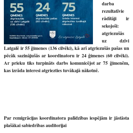
darba
rezultatīvie
rādītāji ir
sekojoši:
atgriezušās
uz dzīvi
Latgalē ir 55 ģimenes (136 cilvēki), kā arī atgriezušās pašas un
pēcāk sazinājušās ar koordinatoru ir 24 ģimenes (60 cilvēki).
Ar prieku tiks turpināts darbs komunicējot ar 75 ģimenēm,
kas izrāda interesi atgriezties tuvākajā nākotnē.
Par remigrācijas koordinatora palīdzības iespējām ir jāstāsta
plašākai sabiedrības auditorijai