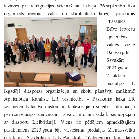
ievirzes par remigrācijas veicināšanu Latvijā. 26.septembrī tika
organizēts reģiona, valsts un starptautiska līmeņa pasākums
“Pasaules
Brīvo latviešu
apvienības
valdes vizīte
Daugavpilī”.
Savukārt
2023.gada
21.oktobrī
piedalījās 11.
ikgadējā diasporas organizāciju un skolu pārstāvju sanāksmē
Apvienotajā Karalistē LR vēstniecībā – Pasākuma laikā LR
vēstniecei Ivitai Burmistrei un klātesošajiem sniedza informāciju
par remigrācijas tendencēm Latgalē un citām sadarbības iespējām
ar diasporu Lielbritānijā. Viens no pēdējiem apmeklētajiem
pasākumiem 2023.gadā bija viesošanās piedalījās Ziemassvētku
pasākumā Stokholmas Latviešu skolā 16.decembrī, kura laikā