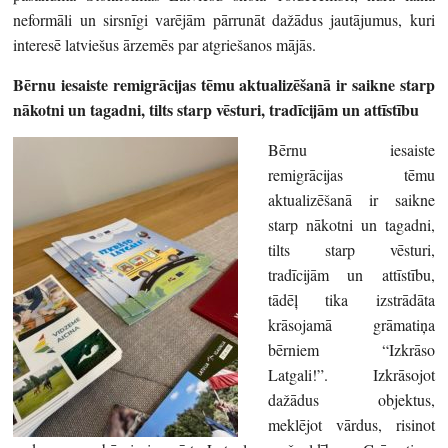
neformāli un sirsnīgi varējām pārrunāt dažādus jautājumus, kuri
interesē latviešus ārzemēs par atgriešanos mājās.
Bērnu iesaiste remigrācijas tēmu aktualizēšanā ir saikne starp
nākotni un tagadni, tilts starp vēsturi, tradīcijām un attīstību
Bērnu iesaiste
remigrācijas tēmu
aktualizēšanā ir saikne
starp nākotni un tagadni,
tilts starp vēsturi,
tradīcijām un attīstību,
tādēļ tika izstrādāta
krāsojamā grāmatiņa
bērniem “Izkrāso
Latgali!”. Izkrāsojot
dažādus objektus,
meklējot vārdus, risinot