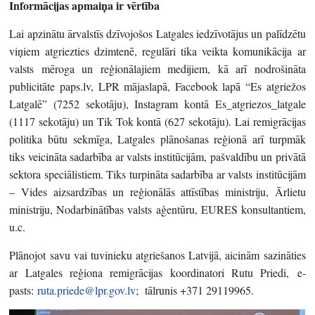
Informācijas apmaiņa ir vērtība
Lai apzinātu ārvalstīs dzīvojošos Latgales iedzīvotājus un palīdzētu
viņiem atgriezties dzimtenē, regulāri tika veikta komunikācija ar
valsts mēroga un reģionālajiem medijiem, kā arī nodrošināta
publicitāte paps.lv, LPR mājaslapā, Facebook lapā “Es atgriežos
Latgalē” (7252 sekotāju), Instagram kontā Es_atgriezos_latgale
(1117 sekotāju) un Tik Tok kontā (627 sekotāju). Lai remigrācijas
politika būtu sekmīga, Latgales plānošanas reģionā arī turpmāk
tiks veicināta sadarbība ar valsts institūcijām, pašvaldību un privātā
sektora speciālistiem. Tiks turpināta sadarbība ar valsts institūcijām
– Vides aizsardzības un reģionālās attīstības ministriju, Ārlietu
ministriju, Nodarbinātības valsts aģentūru, EURES konsultantiem,
u.c.
Plānojot savu vai tuvinieku atgriešanos Latvijā, aicinām sazināties
ar Latgales reģiona remigrācijas koordinatori Rutu Priedi, e-
pasts:
ruta.priede@lpr.gov.lv
; tālrunis +371 29119965.