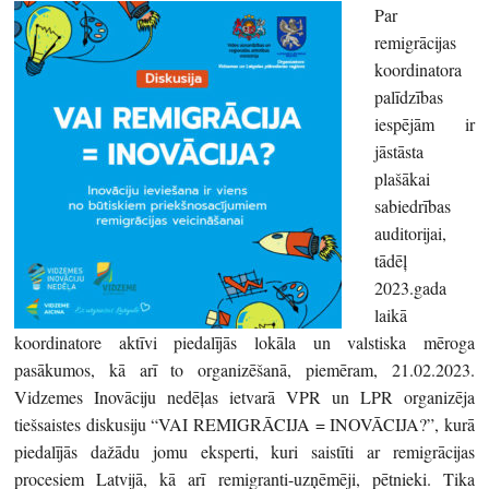
Par
remigrācijas
koordinatora
palīdzības
iespējām ir
jāstāsta
plašākai
sabiedrības
auditorijai,
tādēļ
2023.gada
laikā
koordinatore aktīvi piedalījās lokāla un valstiska mēroga
pasākumos, kā arī to organizēšanā, piemēram, 21.02.2023.
Vidzemes Inovāciju nedēļas ietvarā VPR un LPR organizēja
tiešsaistes diskusiju “VAI REMIGRĀCIJA = INOVĀCIJA?”, kurā
piedalījās dažādu jomu eksperti, kuri saistīti ar remigrācijas
procesiem Latvijā, kā arī remigranti-uzņēmēji, pētnieki. Tika