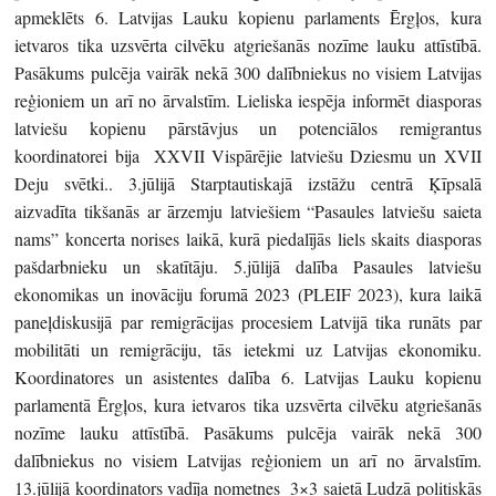
apmeklēts 6. Latvijas Lauku kopienu parlaments Ērgļos, kura
ietvaros tika uzsvērta cilvēku atgriešanās nozīme lauku attīstībā.
Pasākums pulcēja vairāk nekā 300 dalībniekus no visiem Latvijas
reģioniem un arī no ārvalstīm. Lieliska iespēja informēt diasporas
latviešu kopienu pārstāvjus un potenciālos remigrantus
koordinatorei bija XXVII Vispārējie latviešu Dziesmu un XVII
Deju svētki.. 3.jūlijā Starptautiskajā izstāžu centrā Ķīpsalā
aizvadīta tikšanās ar ārzemju latviešiem “Pasaules latviešu saieta
nams” koncerta norises laikā, kurā piedalījās liels skaits diasporas
pašdarbnieku un skatītāju. 5.jūlijā dalība Pasaules latviešu
ekonomikas un inovāciju forumā 2023 (PLEIF 2023), kura laikā
paneļdiskusijā par remigrācijas procesiem Latvijā tika runāts par
mobilitāti un remigrāciju, tās ietekmi uz Latvijas ekonomiku.
Koordinatores un asistentes dalība 6. Latvijas Lauku kopienu
parlamentā Ērgļos, kura ietvaros tika uzsvērta cilvēku atgriešanās
nozīme lauku attīstībā. Pasākums pulcēja vairāk nekā 300
dalībniekus no visiem Latvijas reģioniem un arī no ārvalstīm.
13.jūlijā koordinators vadīja nometnes 3×3 saietā Ludzā politiskās