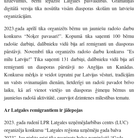
uzdevumus, bērni iepazīst Latgales pašvaldības. Grāmatiņas
digitālā versija tika nosūtīta visām diasporas skolām un latviešu
organizācijām.
2023.gada aprīlī tika organizēts bērnu un jauniešu radošo darbu
konkurss “Noķer pavasari!”. Kopumā tika saņemti 100 bērnu
radošie darbiņi, dalībnieku vidū bija arī remigranti un diasporas
pārstāvji. Novembrī tika organizēts radošo darbu konkurss ”Es
mīlu Latviju!” Tika saņemti 131 darbiņi, dalībnieku vidū bija arī
remigranti un diasporas pārstāvji no Anglijas un Kanādas.
Konkursu mērķis ir veidot izpratni par Latvijas vēsturi, tradīcijām
un valsts svinamajām dienām, lietderīgi un radoši pavadot brīvo
laiku, kā arī vienot vietējo un diasporas ģimeņu bērnus un
jauniešus radošā aktivitātē, caurvijot dzimtenes mīlestības tematu.
Ar Latgales remigrantiem ir jālepojas
2023. gada rudenī LPR Latgales uzņēmējdarbības centrs (LUC)
organizēja konkursu “Latgales reģiona uzņēmēju gada balva
2023”. Jau piekto reizi tika pasniegta balva nominācijā “Gada