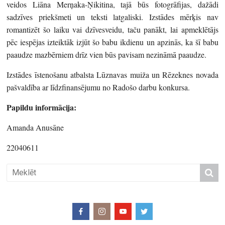
veidos Liāna Merņaka-Ņikitina, tajā būs fotogrāfijas, dažādi
sadzīves priekšmeti un teksti latgaliski. Izstādes mērķis nav
romantizēt šo laiku vai dzīvesveidu, taču panākt, lai apmeklētājs
pēc iespējas izteiktāk izjūt šo babu ikdienu un apzinās, ka šī babu
paaudze mazbērniem drīz vien būs pavisam nezināmā paaudze.
Izstādes īstenošanu atbalsta Lūznavas muiža un Rēzeknes novada
pašvaldība ar līdzfinansējumu no Radošo darbu konkursa.
Papildu informācija:
Amanda Anusāne
22040611