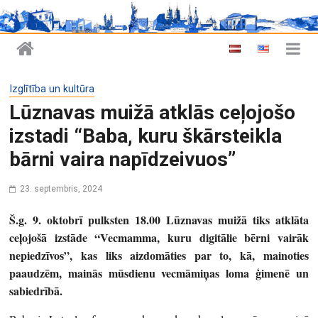
Izglītība un kultūra
Lūznavas muižā atklās ceļojošo
izstadi “Baba, kuru škārsteikla
bārni vaira napīdzeivuos”
23. septembris, 2024
Š.g. 9. oktobrī pulksten 18.00 Lūznavas muižā tiks atklāta
ceļojošā izstāde “Vecmamma, kuru digitālie bērni vairāk
nepiedzīvos”, kas liks aizdomāties par to, kā, mainoties
paaudzēm, mainās mūsdienu vecmāmiņas loma ģimenē un
sabiedrībā.