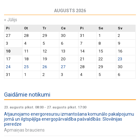
AUGUSTS 2026
«
Jūlijs
Pi
Ot
Tr
Ce
Pi
Se
Sv
27
28
29
30
31
1
2
3
4
5
6
7
8
9
10
11
12
13
14
15
16
17
18
19
20
21
22
23
24
25
26
27
28
29
30
31
1
2
3
4
5
6
Gaidāmie notikumi
23. augusts plkst. 08:00
-
27. augusts plkst. 17:00
Atjaunojamo energoresursu izmantošana komunālo pakalpojumu
jomā un ilgtspējīga energopārvaldība pašvaldībās: Slovēnijas
pieredze
Apmaiņas brauciens