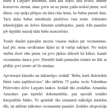
Baba ir Latgales fenomens, kura ada zeķes, lasa avīzes, marinē
konservus ziemai, slauc govis un uz piena galda nodod pienu, ravē
dārzu, cep speķa pīrāgus un dara citas lietas, ko babas parasti dara.
Taču tādas babas mūsdienās piedzīvos vien retais. Attīstoties
tehnoloģijām un dzīves līmenim uzlabojoties, jaunā Alfa paaudze
jeb digitālie mazuļi tādu babu neatcerēsies.
Tomēr daudzi joprojām atceras vasaras laukos pie vecmammas,
kad pēc siena savākšanas šķūnī uz tā varēja nakšņot. No rudzu
stiebra dzert siltu pienu vai govs pļekas dekorēt kā kūkas, kamēr
vecmamma slauca govi. Diemžēl lauki pamazām izmirst un līdz ar
pēdējo govi izmirs arī šīs atmiņas.
Apvienojot klasisko un laikmetīgo, izstādē “Baba, kurū škārsteikla
bārni vaira napīdzeivuos” tiks attēlota 75 gadus vecās Valentīnas
Priževoites dzīve Latgales laukos. Izstādē tiks izstādītas Amandas
Anusānes gan iepriekš dokumentētās, gan speciāli izstādei
fotografētās bildes. To apstrādē tiks izmantoti mākslīgā intelekta
rīki, lai attēlotu nākotnes vecmammu paaudzi. Izstādes ekspozīciju