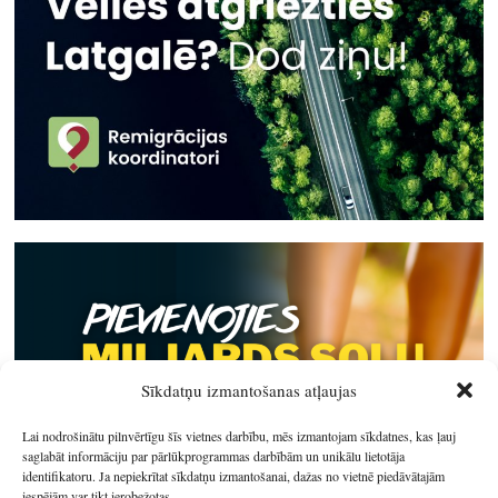
Sīkdatņu izmantošanas atļaujas
Lai nodrošinātu pilnvērtīgu šīs vietnes darbību, mēs izmantojam sīkdatnes, kas ļauj
saglabāt informāciju par pārlūkprogrammas darbībām un unikālu lietotāja
identifikatoru. Ja nepiekrītat sīkdatņu izmantošanai, dažas no vietnē piedāvātajām
iespējām var tikt ierobežotas.