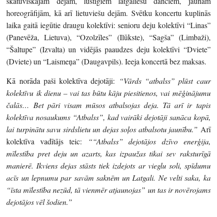
skatuviskajām dejām, lustīgiem latgaliešu dančiem, jaunām
horeogrāfijām, kā arī lietuviešu dejām. Svētku koncertu kuplinās
laika gaitā iegūtie draugu kolektīvi: senioru deju kolektīvi “Linas”
(Panevēža, Lietuva), “Ozolzīles” (Ilūkste), “Sagša” (Limbaži),
“Šaltupe” (Izvalta) un vidējās paaudzes deju kolektīvi “Dviete”
(Dviete) un “Laismeņa” (Daugavpils). Ieeja koncertā bez maksas.
Kā norāda paši kolektīva dejotāji:
“Vārds “atbalss” plūst caur
kolektīvu ik dienu – vai tas būtu kāju piesitienos, vai mēģinājumu
čalās… Bet pāri visam mūsos atbalsojas deja. Tā arī ir tapis
kolektīva nosaukums “Atbalss”, kad vairāki dejotāji sanāca kopā,
lai turpinātu savu sirdslietu un dejas soļos atbalsotu jaunību.”
Arī
kolektīva vadītājs teic:
““Atbalss” dejotājos dzīvo enerģija,
mīlestība pret deju un azarts, kas izpaužas tikai sev raksturīgā
manierē. Ikviens dejas stāsts tiek izdejots ar vieglu soli, spīdumu
acīs un lepnumu par savām saknēm un Latgali. Ne velti saka, ka
“īsta mīlestība nezūd, tā vienmēr atjaunojas” un tas ir novērojams
dejotājos vēl šodien.”