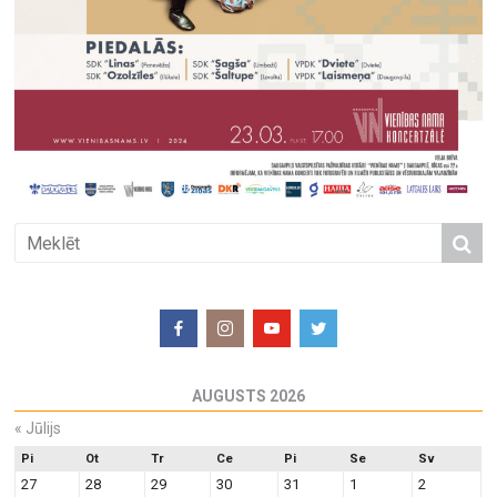
AUGUSTS 2026
«
Jūlijs
Pi
Ot
Tr
Ce
Pi
Se
Sv
27
28
29
30
31
1
2