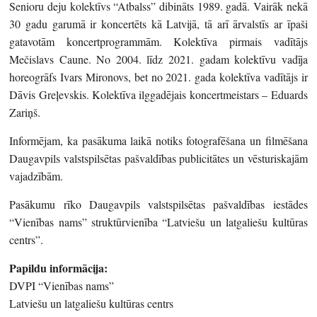
Senioru deju kolektīvs “Atbalss” dibināts 1989. gadā. Vairāk nekā
30 gadu garumā ir koncertēts kā Latvijā, tā arī ārvalstīs ar īpaši
gatavotām koncertprogrammām. Kolektīva pirmais vadītājs
Mečislavs Caune. No 2004. līdz 2021. gadam kolektīvu vadīja
horeogrāfs Ivars Mironovs, bet no 2021. gada kolektīva vadītājs ir
Dāvis Greļevskis. Kolektīva ilggadējais koncertmeistars – Eduards
Zariņš.
Informējam, ka pasākuma laikā notiks fotografēšana un filmēšana
Daugavpils valstspilsētas pašvaldības publicitātes un vēsturiskajām
vajadzībām.
Pasākumu rīko Daugavpils valstspilsētas pašvaldības iestādes
“Vienības nams” struktūrvienība “Latviešu un latgaliešu kultūras
centrs”.
Papildu informācija:
DVPI “Vienības nams”
Latviešu un latgaliešu kultūras centrs