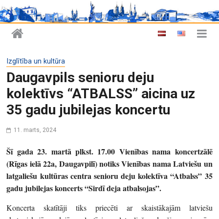
Izglītība un kultūra
Daugavpils senioru deju
kolektīvs “ATBALSS” aicina uz
35 gadu jubilejas koncertu
11. marts, 2024
Šī gada 23. martā plkst. 17.00 Vienības nama koncertzālē
(Rīgas ielā 22a, Daugavpilī) notiks Vienības nama Latviešu un
latgaliešu kultūras centra senioru deju kolektīva “Atbalss” 35
gadu jubilejas koncerts “Sirdī deja atbalsojas”.
Koncerta skatītāji tiks priecēti ar skaistākajām latviešu