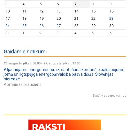
3
4
5
6
7
8
9
10
11
12
13
14
15
16
17
18
19
20
21
22
23
24
25
26
27
28
29
30
31
1
2
3
4
5
6
Gaidāmie notikumi
23. augusts plkst. 08:00
-
27. augusts plkst. 17:00
Atjaunojamo energoresursu izmantošana komunālo pakalpojumu
jomā un ilgtspējīga energopārvaldība pašvaldībās: Slovēnijas
pieredze
Apmaiņas brauciens
Skatīt visus notikumus