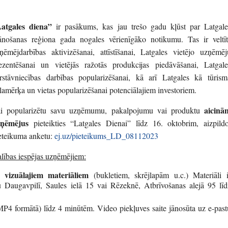
atgales diena”
ir pasākums, kas jau trešo gadu kļūst par Latgale
ānošanas reģiona gada nogales vērienīgāko notikumu. Tas ir veltīt
ņēmējdarbības aktivizēšanai, attīstīšanai, Latgales vietējo uzņēmēj
ezentēšanai un vietējās ražotās produkcijas piedāvāšanai, Latgale
rstāvniecības darbības popularizēšanai, kā arī Latgales kā tūrism
lamērķa un vietas popularizēšanai potenciālajiem investoriem.
aicinā
i popularizētu savu uzņēmumu, pakalpojumu vai produktu
ņēmējus
pieteikties “Latgales Dienai” līdz 16. oktobrim, aizpildo
eteikuma anketu:
ej.uz/pieteikums_LD_08112023
lības iespējas uzņēmējiem:
 vizuālajiem materiāliem
(bukletiem, skrējlapām u.c.) Materiāli i
u Daugavpilī, Saules ielā 15 vai Rēzeknē, Atbrīvošanas alejā 95 līd
P4 formātā) līdz 4 minūtēm. Video piekļuves saite jānosūta uz e-past