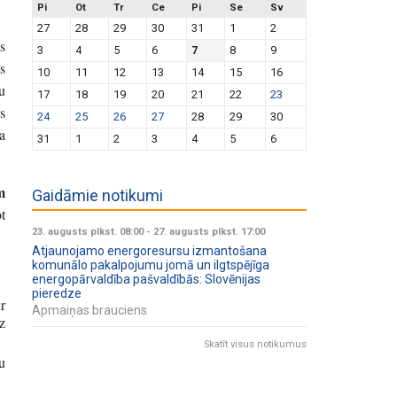
Pi
Ot
Tr
Ce
Pi
Se
Sv
27
28
29
30
31
1
2
s
3
4
5
6
7
8
9
s
10
11
12
13
14
15
16
u
17
18
19
20
21
22
23
s
24
25
26
27
28
29
30
a
31
1
2
3
4
5
6
m
Gaidāmie notikumi
t
23. augusts plkst. 08:00
-
27. augusts plkst. 17:00
Atjaunojamo energoresursu izmantošana
komunālo pakalpojumu jomā un ilgtspējīga
energopārvaldība pašvaldībās: Slovēnijas
pieredze
r
Apmaiņas brauciens
z
Skatīt visus notikumus
u