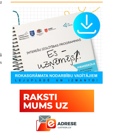
u
ā
s