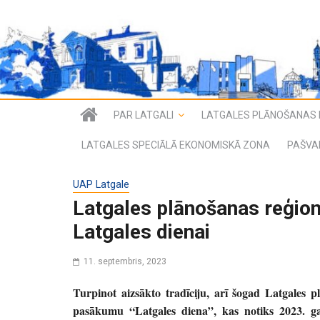
PAR LATGALI
LATGALES PLĀNOŠANAS 
LATGALES SPECIĀLĀ EKONOMISKĀ ZONA
PAŠVA
UAP Latgale
Latgales plānošanas reģion
Latgales dienai
11. septembris, 2023
Turpinot aizsākto tradīciju, arī šogad Latgales p
pasākumu “Latgales diena”, kas notiks 2023. g