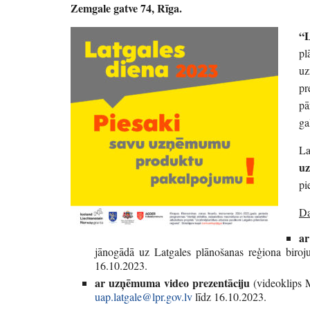
Zemgale gatve 74, Rīga.
“L
pl
uz
pr
pā
ga
La
uz
pi
Da
ar
jānogādā uz Latgales plānošanas reģiona biroj
16.10.2023.
ar uzņēmuma video prezentāciju
(videoklips M
uap.latgale@lpr.gov.lv
līdz 16.10.2023.