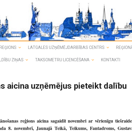
REĢIONS
LATGALES UZŅĒMĒJDARBĪBAS CENTRS
REĢIONĀ
LDĪBU ZIŅAS
TAKSOMETRU LICENCĒŠANA
KONTAKTI
s aicina uzņēmējus pieteikt dalību
lānošanas reģions aicina sagaidīt novembri ar vērienīgu tiešraide
ada 8. novembrī, Jaunajā Teikā, Teikums, Fantadroms, Gustav