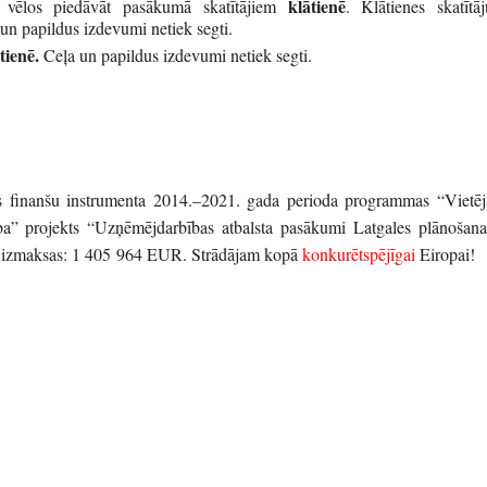
klātienē
vēlos piedāvāt pasākumā skatītājiem
. Klātienes skatītāj
 un papildus izdevumi netiek segti.
tienē.
Ceļa un papildus izdevumi netiek segti.
s finanšu instrumenta 2014.–2021. gada perioda programmas “Vietēj
ība” projekts “Uzņēmējdarbības atbalsta pasākumi Latgales plānošana
izmaksas: 1 405 964 EUR. Strādājam kopā
konkurētspējīgai
Eiropai!