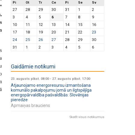
Pi
Ot
Tr
Ce
Pi
Se
Sv
”
27
28
29
30
31
1
2
,
3
4
5
6
7
8
9
s
10
11
12
13
14
15
16
n
17
18
19
20
21
22
23
24
25
26
27
28
29
30
31
1
2
3
4
5
6
s
a
u
Gaidāmie notikumi
o
23. augusts plkst. 08:00
-
27. augusts plkst. 17:00
m
Atjaunojamo energoresursu izmantošana
ā
komunālo pakalpojumu jomā un ilgtspējīga
energopārvaldība pašvaldībās: Slovēnijas
pieredze
Apmaiņas brauciens
Skatīt visus notikumus