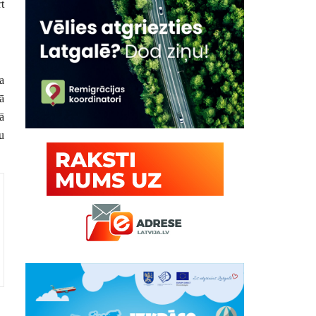
t
a
ā
ā
u