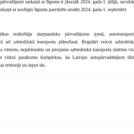
pārvadājumi saskaņā ar līgumu ir jāuzsāk 2024. gada 1. jūlijā, savukār
skaņā ar noslēgto līgumu paredzēts uzsākt 2024. gada 1. septembrī.
tikas realizētāja starptautisko pārvadājumu jomā, autotransport
 arī sabiedriskā transporta plānošanā. Regulāri veicot sabiedrisk
ina vienotu, nepārtrauktu un pieejamu sabiedriskā transporta sistēmu vis
not virkni pasākumu kompleksu, lai Latvijas autopārvadātājiem tikt
 teritorijā un ārpus tās.