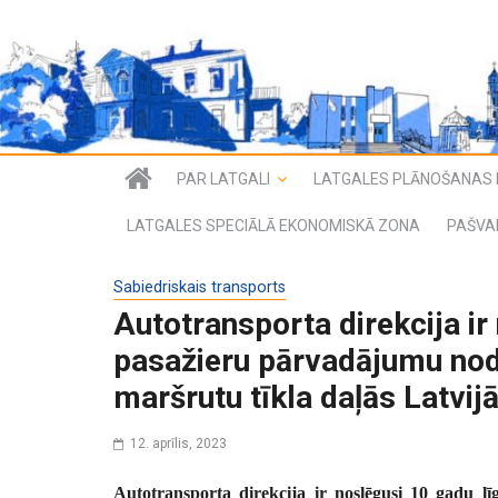
PAR LATGALI
LATGALES PLĀNOŠANAS 
LATGALES SPECIĀLĀ EKONOMISKĀ ZONA
PAŠVA
Sabiedriskais transports
Autotransporta direkcija ir
pasažieru pārvadājumu nod
maršrutu tīkla daļās Latvij
12. aprīlis, 2023
Autotransporta direkcija ir noslēgusi 10 