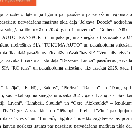
ija jānoslēdz ilgtermiņa līgumi par pasažieru pārvadāšanu reģionālajo
pasažieru pārvadāšanu maršruta tīkla daļā “Jelgava, Dobele” nodrošinā
gšana tiks uzsākta 2024. gada 1. novembrī, “Gulbene, Alūksn
SU AUTOTRANSPORTS” un pakalpojuma sniegšana tiks uzsākta 2024
vadāšanu nodrošinās SIA “TUKUMA AUTO” un pakalpojuma sniegšan
uta tīkla daļā pasažierus pārvadās pašvaldības SIA “Ventspils reiss” u
ijā, savukārt maršruta tīkla daļā “Rēzekne, Ludza” pasažierus pārvadā
SIA “RO reiss” un pakalpojuma sniegšana tiks uzsākta 2025. gada 1
 – “Liepāja”, “Kuldīga, Saldus”, “Pierīga”, “Bauska” un “Daugavpils
iem, kas pakalpojuma sniegšanu uzsāka 2021. gada 1. augustā. Savukār
Preiļi, Līvāni”, “Limbaži, Sigulda” un “Ogre, Aizkraukle” – Iepirkum
daļās “Ogre, Aizkraukle” un “Jēkabpils, Preiļi, Līvāni” pakalpojum
kla daļās “Cēsis” un “Limbaži, Sigulda” noteikts sagatavošanās posm
 janvārī noslēgts līgums par pasažieru pārvadāšanu maršruta tīkla daļ