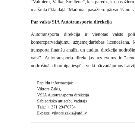
“Valmiera, Valka, Smiltene”, kas paredz, ka pasažieru 
maršruta tīkla daļā “Madona” pasažieru pārvadāšanu sa
Par valsts SIA Autotransporta direkcija
Autotransporta direkcija ir vienotas valsts poli
komercpārvadājumu uzņēmējdarbības licencēšanā, kā
transporta finanšu analīzi un auditu, direkcija nodroš
valstī. Autotransporta direkcijas uzdevums ir īste
nodrošināta likumīga iespēja veikt pārvadājumus Latvijas
Papildu informācijai
:
Viktors Zaķis,
VSIA Autotransporta direkcija
Sabiedrisko attiecību vadītājs
Tālr.: + 371 29476754
E-pasts: viktors.zakis@atd.lv 