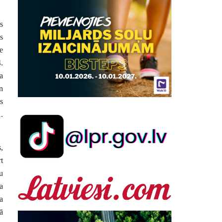
s
s
e
.
a
n
s
.
,
t
u
a
a
ā