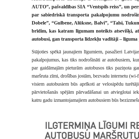
AUTO”, pašvaldības SIA “Ventspils reiss”, un pe
par sabiedriskā transporta pakalpojumu nodroši
Dobele”, “Gulbene, Alūksne, Balvi”, “Talsi, Tuku
brīdim, kas katram līgumam noteikts atsevišķi, a
autobusi, gan transporta līdzekļu vadītāji – līguma p
Stājoties spēkā jaunajiem līgumiem, pasažieri Latvijas
pakalpojumus, kas tiks nodrošināti ar autobusiem, ku
par gaidāmajām pieturām autobusos tiks paziņota gan a
maršruta zīmi, drošības jostām, bezvadu internetu (wi-
visiem autobusiem būs aprīkoti ar velosipēdu turētā
pārvietošanās spējām pārvadāšanai un atvieglotai i
katru gadu izmantojamajiem autobusiem būs bezizmeš