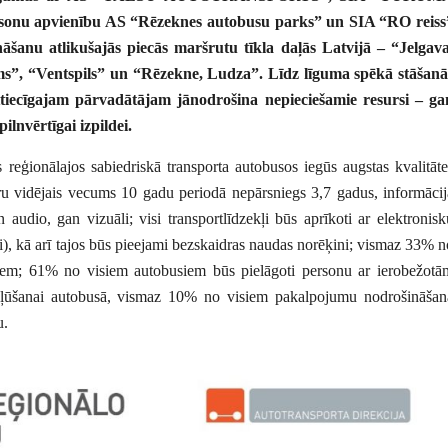
rsonu apvienību AS “Rēzeknes autobusu parks” un SIA “RO reiss
nāšanu atlikušajās piecās maršrutu
tīkla daļās Latvijā – “Jelgava
ms”, “Ventspils” un “Rēzekne, Ludza”. Līdz līguma spēkā stāšanā
ttiecīgajam pārvadātājam jānodrošina nepieciešamie resursi – ga
ilnvērtīgai izpildei.
 reģionālajos sabiedriskā transporta autobusos iegūs augstas kvalitāte
ru vidējais vecums 10 gadu periodā nepārsniegs 3,7 gadus, informācij
udio, gan vizuāli; visi transportlīdzekļi būs aprīkoti ar elektronisk
fi), kā arī tajos būs pieejami bezskaidras naudas norēķini; vismaz 33% n
jiem; 61% no visiem autobusiem būs pielāgoti personu ar ierobežotā
ekļūšanai autobusā, vismaz 10% no visiem pakalpojumu nodrošināšan
u.