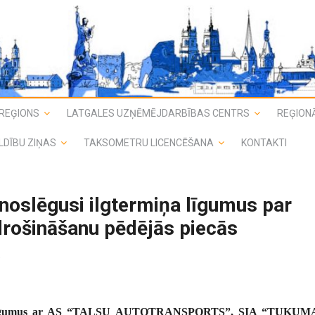
REĢIONS
LATGALES UZŅĒMĒJDARBĪBAS CENTRS
REĢIONĀ
LDĪBU ZIŅAS
TAKSOMETRU LICENCĒŠANA
KONTAKTI
 noslēgusi ilgtermiņa līgumus par
rošināšanu pēdējās piecās
ā
gadu līgumus ar AS “TALSU AUTOTRANSPORTS”, SIA “TUKUM