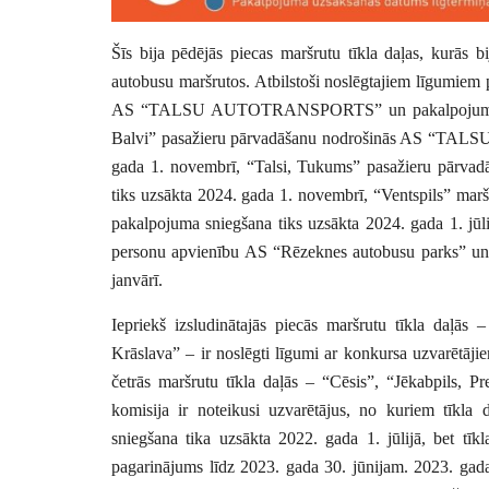
Šīs bija pēdējās piecas maršrutu tīkla daļas, kurās b
autobusu maršrutos. Atbilstoši noslēgtajiem līgumiem 
AS “TALSU AUTOTRANSPORTS” un pakalpojuma snie
Balvi” pasažieru pārvadāšanu nodrošinās AS “TAL
gada 1. novembrī, “Talsi, Tukums” pasažieru pār
tiks uzsākta 2024. gada 1. novembrī, “Ventspils” maršr
pakalpojuma sniegšana tiks uzsākta 2024. gada 1. jūl
personu apvienību AS “Rēzeknes autobusu parks” un 
janvārī.
Iepriekš izsludinātajās piecās maršrutu tīkla daļās
Krāslava” – ir noslēgti līgumi ar konkursa uzvarētāj
četrās maršrutu tīkla daļās – “Cēsis”, “Jēkabpils, 
komisija ir noteikusi uzvarētājus, no kuriem tīkla 
sniegšana tika uzsākta 2022. gada 1. jūlijā, bet tī
pagarinājums līdz 2023. gada 30. jūnijam. 2023. gada