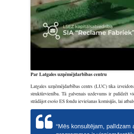
Par Latgales uzņēmējdarbības centru
Latgales uzņēmējdarbības centrs (LUC) tika izveidots
struktūrvienība. Tā galvenais uzdevums ir palīdzēt v
strādājot esošo ES fondu ieviešanas komisijās, lai atb
“Mēs konsultējam, palīdzam at