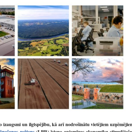
ko izaugsmi un ilgtspējību, kā arī nodrošinātu vietējiem uzņēmējie
lānošanas reģions
(LPR) īsteno apjomīgas ekonomiku stimulējoša