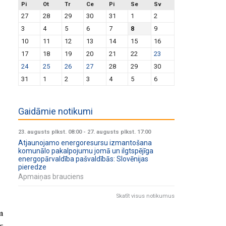
Pi
Ot
Tr
Ce
Pi
Se
Sv
27
28
29
30
31
1
2
3
4
5
6
7
8
9
10
11
12
13
14
15
16
17
18
19
20
21
22
23
24
25
26
27
28
29
30
31
1
2
3
4
5
6
Gaidāmie notikumi
23. augusts plkst. 08:00
-
27. augusts plkst. 17:00
Atjaunojamo energoresursu izmantošana
komunālo pakalpojumu jomā un ilgtspējīga
energopārvaldība pašvaldībās: Slovēnijas
pieredze
Apmaiņas brauciens
Skatīt visus notikumus
m
s