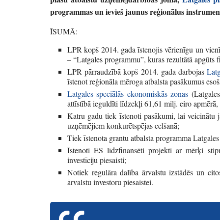
programmas un ievieš jaunus reģionālus instrume
ĪSUMĀ:
LPR kopš 2014. gada īstenojis vērienīgu
un vienī
– “Latgales programmu”, kuras rezultātā apgūts 
LPR pārraudzībā kopš 2014. gada darbojas
Latg
īstenot reģionāla mēroga atbalsta pasākumus es
Latgales speciālās ekonomiskās zonas
(Latgales
attīstībā ieguldīti līdzekļi 61,61 milj. eiro apmēr
Katru gadu tiek īstenoti pasākumi, lai veicinātu 
uzņēmējiem konkurētspējas celšanā;
Tiek īstenota grantu atbalsta programma Latgales
Īstenoti ES līdzfinansēti projekti ar mērķi st
investīciju piesaisti;
Notiek regulāra dalība ārvalstu izstādēs un cit
ārvalstu investoru piesaistei.