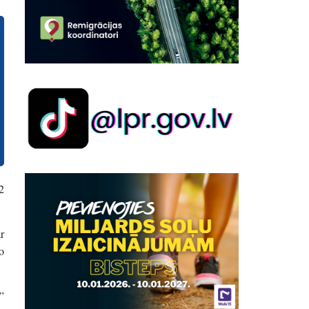
2
r
o
”