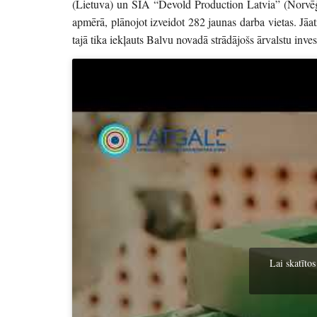
(Lietuva) un SIA “Devold Production Latvia” (Norvēģij
apmērā, plānojot izveidot 282 jaunas darba vietas. Jāa
tajā tika iekļauts Balvu novadā strādājošs ārvalstu in
Lai skatītos