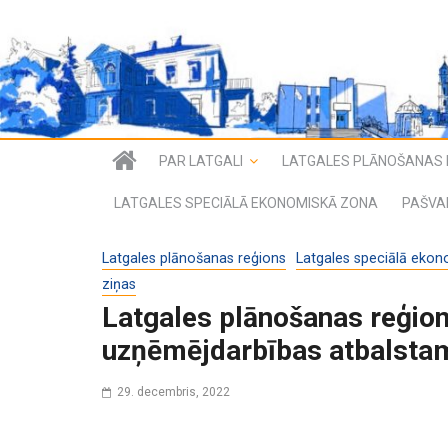
PAR LATGALI
LATGALES PLĀNOŠANAS 
LATGALES SPECIĀLĀ EKONOMISKĀ ZONA
PAŠVA
Latgales plānošanas reģions
Latgales speciālā ekon
ziņas
Latgales plānošanas reģio
uzņēmējdarbības atbalsta
29. decembris, 2022