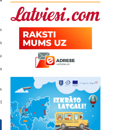
s
n
u
m
s
ī