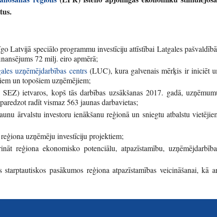
ntus.
go Latvijā speciālo programmu investīciju attīstībai
Latgales pašvaldībā
finansējums
72
milj. eiro apmērā;
ales uzņēmējdarbības centrs
(LUC), kura galvenais mērķis ir iniciēt u
ošiem un topošiem uzņēmējiem;
 SEZ) ietvaros, kopš tās darbības uzsākšanas 2017. gadā, uzņēmum
ā, paredzot radīt vismaz 563 jaunas darbavietas;
jaunu ārvalstu investoru ienākšanu reģionā un sniegtu atbalstu vietējie
 reģiona uzņēmēju investīciju projektiem;
iprināt reģiona ekonomisko potenciālu, atpazīstamību, uzņēmējdarbība
os starptautiskos pasākumos reģiona atpazīstamības veicināšanai, kā ar