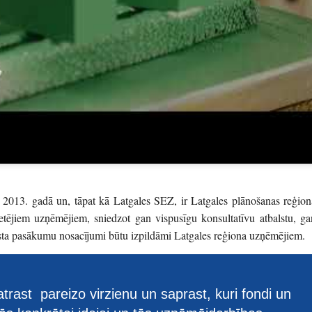
 2013. gadā un, tāpat kā Latgales SEZ, ir Latgales plānošanas reģion
ietējiem uzņēmējiem, sniedzot gan vispusīgu konsultatīvu atbalstu, ga
alsta pasākumu nosacījumi būtu izpildāmi Latgales reģiona uzņēmējiem.
rast pareizo virzienu un saprast, kuri fondi un