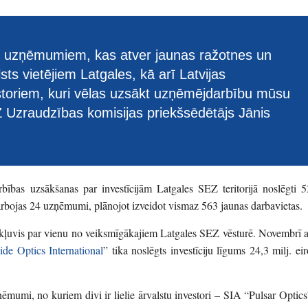
ls uzņēmumiem, kas atver jaunas ražotnes un
sts vietējiem Latgales, kā arī Latvijas
storiem, kuri vēlas uzsākt uzņēmējdarbību mūsu
Z Uzraudzības komisijas priekšsēdētājs Jānis
bības uzsākšanas par investīcijām Latgales SEZ teritorijā noslēgti 5
 darbojas 24 uzņēmumi, plānojot izveidot vismaz 563 jaunas darbavietas.
r kļuvis par vienu no veiksmīgākajiem Latgales SEZ vēsturē. Novembrī a
de Optics International
” tika noslēgts investīciju līgums 24,3 milj. eir
umi, no kuriem divi ir lielie ārvalstu investori – SIA “Pulsar Optics