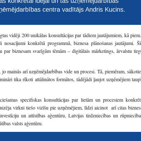
s konkrētai idejai un tās uzņēmējdarbības
uzņēmējdarbības centra vadītājs Andris Kucins.
as vidēji 200 unikālas konsultācijas par tādiem jautājumiem, kā piem.
di nosacījumi konkrētā programmā, biznesa plānošanas jautājumi. Šī
ru par biznesam svarīgām tēmām – digitālais mārketings, ārvalstu tirg
 jo mainās arī uzņēmējdarbības vide un procesi. Tā, piemēram, sākotie
nāri tika rīkoti attālinātos formātos, tādējādi ļaujot uzņēmējiem taupī
ciešamas specifiskas konsultācijas par lietām un procesiem konkrēt
ja virkni tiešo vizīšu pie uzņēmējiem, līdzi aicinot arī citas biznes
nvestīciju un attīstības aģentūru, Latvijas tirdzniecības un rūpniecība
ātības valsts aģentūru.