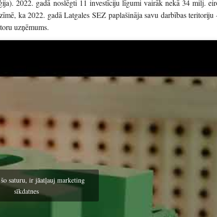
a). 2022. gadā noslēgti 11 investīciju līgumi vairāk nekā 34 milj. eir
tzīmē, ka 2022. gadā Latgales SEZ paplašināja savu darbības teritoriju 
vestoru uzņēmums.
 šo saturu, ir jāatļauj marketing
sīkdatnes