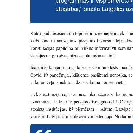
programmas ir vispiemērotākā
attīstībai,” stāsta Latgales 
Katru gadu esošiem un topošiem uzņēmējiem tiek sniegt
kāds fondu finansējums pieejams biznesa idejai, kā
konsultācijas papildina arī virkne informatīvu seminā
iespējas un prasības, biznesa plānošanas utml.
Jāatzīmē, ka gadu no gada šo pasākumu klāsts mainās,
Covid 19 pandēmijai, klātienes pasākumi nenotika, semi
laiku un ceļa izmaksas līdz pasākuma norises vietai.
Uzklausot uzņēmēju vēlmes, tika secināts, ka nepie
uzņēmumā. Līdz ar to pēdējos divos gados LUC organizē
atbalsta institūcijas, kā piemēram – Altum, Latvijas i
kameru, Latvijas darba devēju konfederāciju, Nodarbin