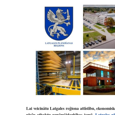
Lai veicinātu Latgales reģiona attīstību, ekonomis
plašu atbalstu uzņēmējdarbības jomā,
Latgales p