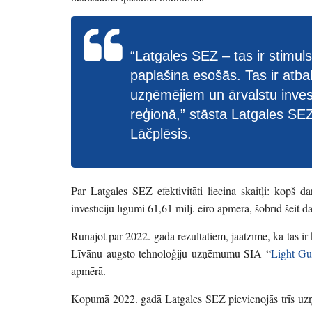
“Latgales SEZ – tas ir stimu
paplašina esošās. Tas ir atbal
uzņēmējiem un ārvalstu inve
reģionā,” stāsta Latgales SE
Lāčplēsis.
Par Latgales SEZ efektivitāti liecina skaitļi:
kopš dar
investīciju līgumi 61,61 milj. eiro apmērā, šobrīd šeit
Runājot par 2022. gada rezultātiem, jāatzīmē, ka tas i
Līvānu augsto tehnoloģiju uzņēmumu SIA “
Light Gui
apmērā.
Kopumā 2022. gadā Latgales SEZ pievienojās trīs uzņēm