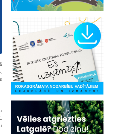
ā
,
s
u
,
i