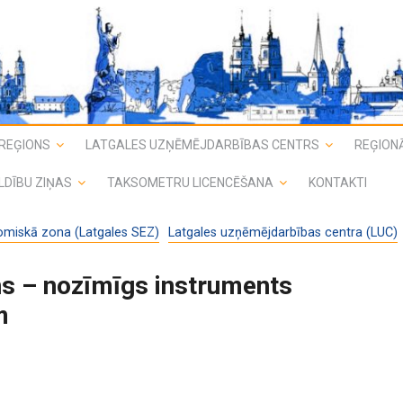
REĢIONS
LATGALES UZŅĒMĒJDARBĪBAS CENTRS
REĢIONĀ
LDĪBU ZIŅAS
TAKSOMETRU LICENCĒŠANA
KONTAKTI
omiskā zona (Latgales SEZ)
Latgales uzņēmējdarbības centra (LUC)
ns – nozīmīgs instruments
m