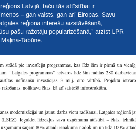
reģions Latvijā, taču tās attīstībai ir
līmeņos – gan valsts, gan arī Eiropas. Savu
tgales reģiona interešu aizstāvēšanā,
su pašu ražotāju popularizēšanā,” atzīst LPR
a Maļina-Tabūne.
strādā pie investīciju programmas, kas līdz šim ir pirmā un vienīg
stam. “Latgales programmas” ietvaros līdz šim radītas 280 darbavietas
aistītas nefinanšu investīcijas 3 milj. eiro vērtībā. Projektu ietvaro
s ražošanas, noliktavu ēkas,
kā arī
saistošā infrastruktūra.
šanas modernizācijai un jaunu darba vietu radīšanai, Latgales reģionā ja
(LSEZ). Ieguldot līdzekļus sava uzņēmuma attīstībā – ēkās, tehnikā
EZ uzņēmumi saņem 80% atlaidi ienākuma nodoklim un līdz 100% atlaid