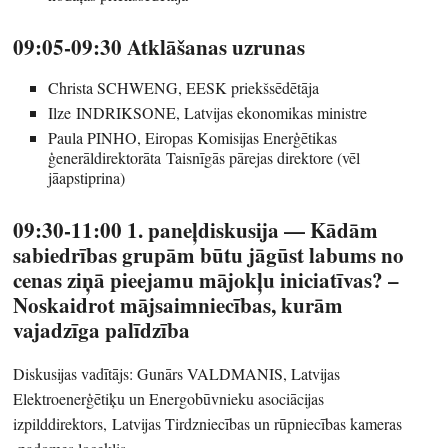
09:05-09:30 Atklāšanas uzrunas
Christa SCHWENG, EESK priekšsēdētāja
Ilze INDRIKSONE, Latvijas ekonomikas ministre
Paula PINHO, Eiropas Komisijas Enerģētikas
ģenerāldirektorāta Taisnīgās pārejas direktore (vēl
jāapstiprina)
09:30-11:00 1. paneļdiskusija — Kādām
sabiedrības grupām būtu jāgūst labums no
cenas ziņā pieejamu mājokļu iniciatīvas? –
Noskaidrot mājsaimniecības, kurām
vajadzīga palīdzība
Diskusijas vadītājs: Gunārs VALDMANIS, Latvijas
Elektroenerģētiķu un Energobūvnieku asociācijas
izpilddirektors, Latvijas Tirdzniecības un rūpniecības kameras