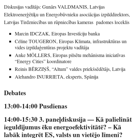
Diskusijas vadītājs: Gunārs VALDMANIS, Latvijas
Elektroenerģētiķu un Energobūvnieku asociācijas izpilddirektors,
Latvijas Tirdzniecības un rūpniecības kameras padomes loceklis
Marcin IDCZAK, Eiropas Investīciju banka
Céline TOUGERON, Eiropas Klimata, infrastruktūras un
vides izpildaģentūras projektu vadītāja
Anke MÖLLERS, Eiropas pilsētu mehānisma iniciatīvas
“Energy Cities” koordinatore
Reinis BĒRZIŅŠ, “Altum” valdes priekšsēdētājs, Latvija
Alehandro INURRIETA, eksperts, Spānija
Debates
13:00-14:00 Pusdienas
14:00-15:30 3. paneļdiskusija — Kā palielināt
ieguldījumus ēku energoefektivitātē? – Kā
labāk integrēt ES, valsts un vietējo līmeni?