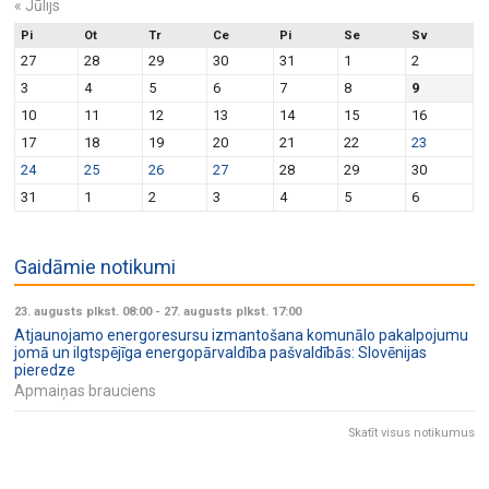
«
Jūlijs
Pi
Ot
Tr
Ce
Pi
Se
Sv
27
28
29
30
31
1
2
3
4
5
6
7
8
9
10
11
12
13
14
15
16
17
18
19
20
21
22
23
24
25
26
27
28
29
30
31
1
2
3
4
5
6
Gaidāmie notikumi
23. augusts plkst. 08:00
-
27. augusts plkst. 17:00
Atjaunojamo energoresursu izmantošana komunālo pakalpojumu
jomā un ilgtspējīga energopārvaldība pašvaldībās: Slovēnijas
pieredze
Apmaiņas brauciens
Skatīt visus notikumus