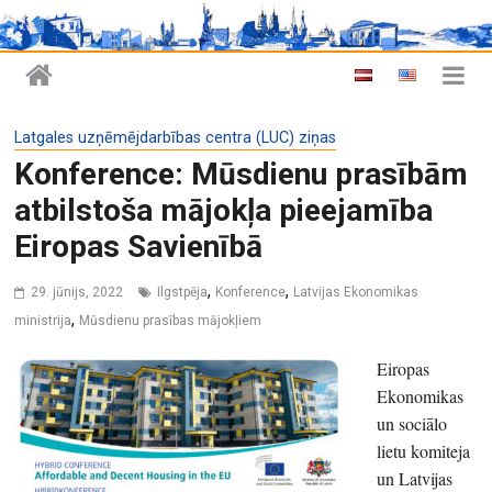
Latgales uzņēmējdarbības centra (LUC) ziņas
Konference: Mūsdienu prasībām
atbilstoša mājokļa pieejamība
Eiropas Savienībā
,
,
29. jūnijs, 2022
Ilgstpēja
Konference
Latvijas Ekonomikas
,
ministrija
Mūsdienu prasības mājokļiem
Eiropas
Ekonomikas
un sociālo
lietu komiteja
un Latvijas