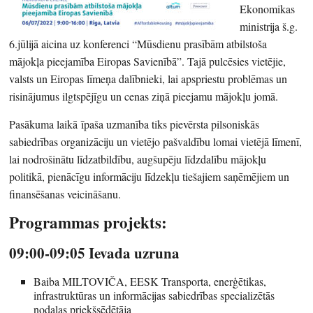
Ekonomikas
ministrija š.g.
6.jūlijā aicina uz konferenci “Mūsdienu prasībām atbilstoša
mājokļa pieejamība Eiropas Savienībā”. Tajā pulcēsies vietējie,
valsts un Eiropas līmeņa dalībnieki, lai apspriestu problēmas un
risinājumus ilgtspējīgu un cenas ziņā pieejamu mājokļu jomā.
Pasākuma laikā īpaša uzmanība tiks pievērsta pilsoniskās
sabiedrības organizāciju un vietējo pašvaldību lomai vietējā līmenī,
lai nodrošinātu līdzatbildību, augšupēju līdzdalību mājokļu
politikā, pienācīgu informāciju līdzekļu tiešajiem saņēmējiem un
finansēšanas veicināšanu.
Programmas projekts:
09:00-09:05 Ievada uzruna
Baiba MILTOVIČA, EESK Transporta, enerģētikas,
infrastruktūras un informācijas sabiedrības specializētās
nodaļas priekšsēdētāja