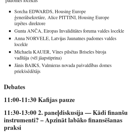
padomes loceklis
Sorcha EDWARDS, Housing Europe
ģenerālsekretāre, Alice PITTINI, Housing Europe
izpētes direktore
Gunta ANČA, Eiropas Invaliditātes foruma valdes locekle
Anna NORVELE, Latvijas Jaunatnes padomes valdes
locekle
Michaela KAUER, Vīnes pilsētas Briseles biroja
vadītāja (vēl jāapstiprina)
Jānis BAIKS, Valmieras novada pašvaldības domes
priekšsēdētājs
Debates
11:00-11:30 Kafijas pauze
11:30-13:00 2. paneļdiskusija — Kādi finanšu
instrumenti? – Apzināt labāko finansēšanas
praksi