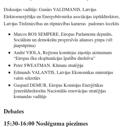
Diskusijas vadītājs: Gunārs VALDMANIS, Latvijas
Elektroenerģētiķu un Energobūvnieku asociācijas izpilddirektors,
Latvijas Tirdzniecības un rūpniecības kameras padomes loceklis
Marcos ROS SEMPERE, Eiropas Parlamenta deputāts,
Sociālistu un demokrātu progresīvās alianses grupa (vēl
jāapstiprina)
André VIOLA, Reģionu komitejas ziņotājs atzinumam
“Eiropas ēku ekspluatācijas īpašību direktīvu”
Peter SWEATMAN, Klimata stratēģija
Edmunds VALANTIS, Latvijas Ekonomikas ministrijas
valsts sekretārs
Gaspard DEMUR, Eiropas Komisijas Enerģētikas
ģenerāldirektorāta Nacionālās renovācijas stratēģijas
komandas vadītājs
Debates
15:30-16:00 Noslēguma piezīmes