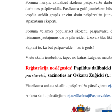
Foruma mērķis: aktualizēt skolēnu pašpārvalžu darbība
darboties pašpārvaldēs. Pasākuma gaitā jauniešiem būs 
iespēja strādāt grupās ar citu skolu pašpārvalžu jau
atpazīstami eksperti.
Forumā vēlamies popularizēt skolēnu pašpārvalžu d
risināmos jautājumus darba pilnveidei. Uzsvars tiks li
Saprast to, ka būt pašpārvaldē – tas ir gods!
Vietu skaits ierobežots, tāpēc no katras Latgales mācību
Reģistrācija noslēgusies!
Papildus dalībnieki
, sazinoties ar Oskaru Zuģicki (t.
pārstāvēts)
Pieteikuma anketa skolēnu pašpārvalžu pārstāvjiem:
ej
Anketa skolu pārstāvjiem:
ej.uz/SkolotajiPasparvaldes