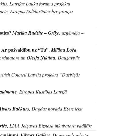
eklis. Latvijas Lauku foruma projektu
niete, Eiropas Solidaritātes brīvprātīgā
boties?
Marika Rudzīte – Griķe
, uzņēmēja –
. Ar pašvaldību uz “Tu”.
Milāna Loča
,
ordinatore un
Olesja Ņiktina
, Daugavpils
ritish Council Latvija projekta “Darbīgās
Valdmane
, Eiropas Kustības Latvijā
Aivars Bačkurs
, Dagdas novada Ezernieku
vičs
, LIAA Jelgavas Biznesa inkubatora vadītājs.
icinājumi.
Viktors Gallers
, Daugavpils pilsētas