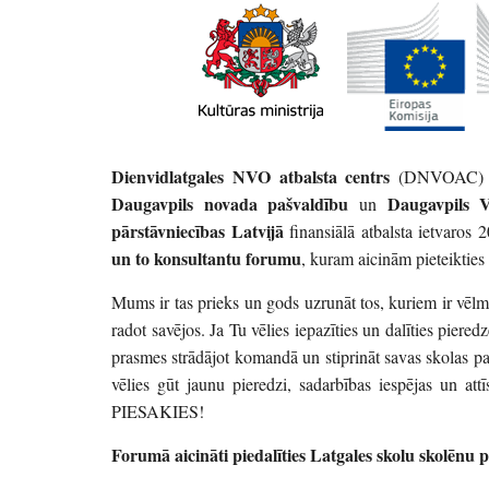
Dienvidlatgales NVO atbalsta centrs
(DNVOAC)
Daugavpils novada pašvaldību
Daugavpils Vi
un
pārstāvniecības Latvijā
finansiālā atbalsta ietvaros 
un to konsultantu forumu
, kuram aicinām pieteikties
Mums ir tas prieks un gods uzrunāt tos, kuriem ir vēlme
radot savējos. Ja Tu vēlies iepazīties un dalīties piere
prasmes strādājot komandā un stiprināt savas skolas pa
vēlies gūt jaunu pieredzi, sadarbības iespējas un attī
PIESAKIES!
Forumā aicināti piedalīties Latgales skolu skolēnu p