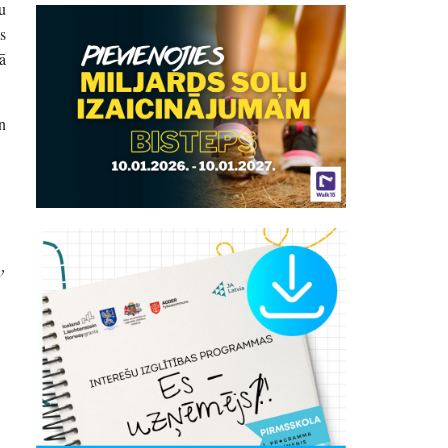
u
s
ā
n
.
v