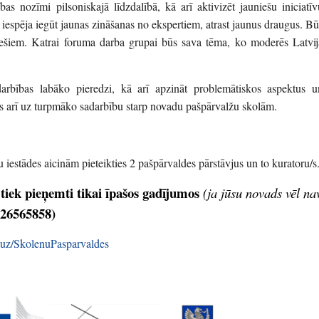
s nozīmi pilsoniskajā līdzdalībā, kā arī aktivizēt jauniešu iniciatīv
iespēja iegūt jaunas zināšanas no ekspertiem, atrast jaunus draugus. Bū
niešiem. Katrai foruma darba grupai būs sava tēma, ko moderēs Latvij
arbības labāko pieredzi, kā arī apzināt problemātiskos aspektus u
kts arī uz turpmāko sadarbību starp novadu pašpārvalžu skolām.
 iestādes aicinām pieteikties 2 pašpārvaldes pārstāvjus un to kuratoru/s
 tiek pieņemti tikai īpašos gadījumos
(ja jūsu novads vēl na
: 26565858)
.uz/SkolenuPasparvaldes