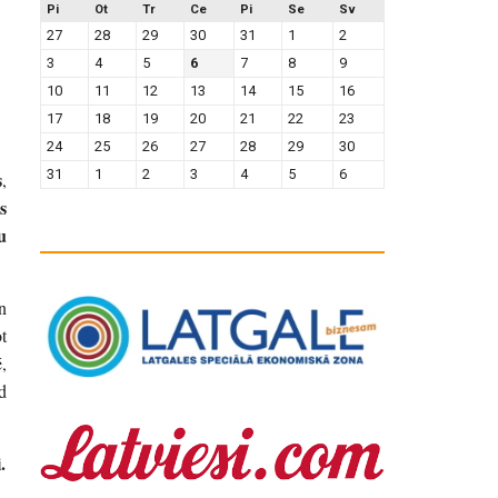
Pi
Ot
Tr
Ce
Pi
Se
Sv
27
28
29
30
31
1
2
3
4
5
6
7
8
9
10
11
12
13
14
15
16
17
18
19
20
21
22
23
24
25
26
27
28
29
30
31
1
2
3
4
5
6
s
,
s
u
n
t
,
d
.