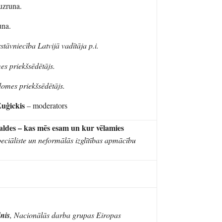
 uzruna.
una.
tāvniecība Latvijā vadītāja p.i.
s priekšsēdētājs.
domes priekšsēdētājs.
uģickis
– moderators
ldes – kas mēs esam un kur vēlamies
eciāliste un neformālās izglītības apmācību
dnis
, Nacionālās darba grupas Eiropas