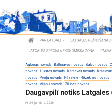
PAR LATGALI
LATGALES PLĀNOŠANAS 
LATGALES SPECIĀLĀ EKONOMISKĀ ZONA
PAŠVA
Aglonas novads
Baltinavas novads
Balvu novads
C
novads
Ilūkstes novads
Kārsavas novads
Krāslava
novads
Preiļu novads
Rēzekne
Rēzeknes novads
novads
Viļānu novads
Zilupes novads
Daugavpilī notiks Latgales
24. janvāris, 2020