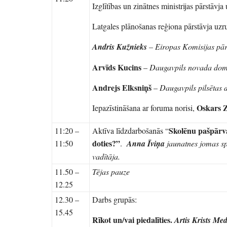
Izglītības un zinātnes ministrijas pārstāvja
Latgales plānošanas reģiona pārstāvja uzr
Andris Kužnieks
– Eiropas Komisijas pārs
Arvīds Kucins
–
Daugavpils novada dome
Andrejs Elksniņš
–
Daugavpils pilsētas 
Oskars Z
Iepazīstināšana ar foruma norisi,
Skolēnu pašpārva
11:20 –
Aktīva līdzdarbošanās “
doties?”
11:50
.
Anna Īviņa
j
aunatnes jomas sp
vadītāja
.
11.50 –
Tējas pauze
12.25
12.30 –
Darbs grupās:
15.45
Rīkot un/vai piedalīties.
Artis Krists Me