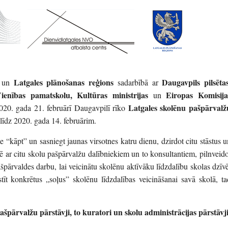
Latgales plānošanas reģions
Daugavpils pilsēta
 un
sadarbībā ar
enības pamatskolu, Kultūras ministrijas
Eiropas Komisija
un
Latgales skolēnu pašpārvalž
2020. gada 21. februārī Daugavpilī rīko
 līdz 2020. gada 14. februārim.
 “kāpt” un sasniegt jaunas virsotnes katru dienu, dzirdot citu stāstus u
dzē ar citu skolu pašpārvalžu dalībniekiem un to konsultantiem, pilnveido
špārvaldes darbu, lai veicinātu skolēnu aktīvāku līdzdalību skolas dzīvē
stīt konkrētus „soļus” skolēnu līdzdalības veicināšanai savā skolā, ta
ašpārvalžu pārstāvji, to kuratori un skolu administrācijas pārstāvji