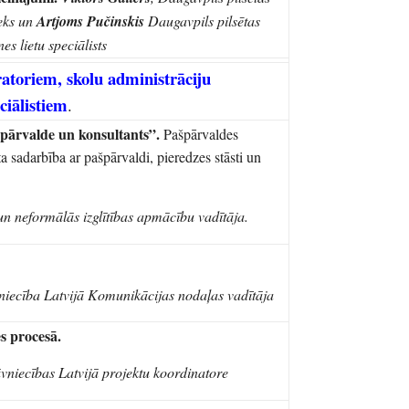
ieks un
Artjoms Pučinskis
Daugavpils pilsētas
es lietu speciālists
atoriem, skolu administrāciju
ciālistiem
.
pārvalde un konsultants”.
Pašpārvaldes
a sadarbība ar pašpārvaldi, pieredzes stāsti un
un neformālās izglītības apmācību vadītāja
.
niecība Latvijā Komunikācijas nodaļas vadītāja
s procesā.
āvniecības Latvijā projektu koordinatore