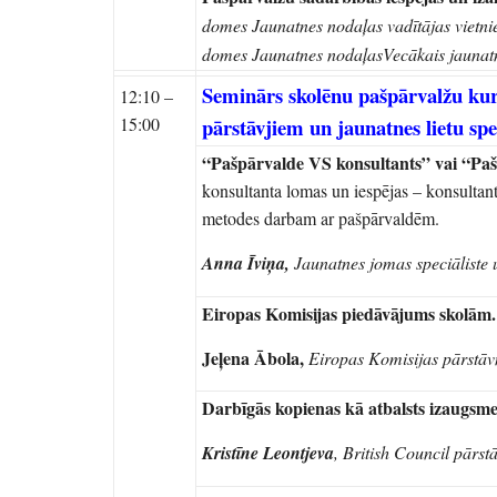
domes
Jaunatnes nodaļas vadītājas vietn
domes Jaunatnes nodaļas
Vecākais jaunatn
Seminārs skolēnu pašpārvalžu kur
12:10 –
15:00
pārstāvjiem un jaunatnes lietu spe
“Pašpārvalde VS konsultants” vai “Paš
konsultanta lomas un iespējas – konsultant
metodes darbam ar pašpārvaldēm.
Anna Īviņa,
Jaunatnes jomas speciāliste 
Eiropas Komisijas piedāvājums skolām.
Jeļena Ābola,
Eiropas Komisijas pārstāv
Darbīgās kopienas kā atbalsts izaugsme
Kristīne Leontjeva
, British Council pārst