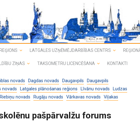
REĢIONS
LATGALES UZŅĒMĒJDARBĪBAS CENTRS
REĢIONĀ
LDĪBU ZIŅAS
TAKSOMETRU LICENCĒŠANA
KONTAKTI
iblas novads
Dagdas novads
Daugavpils
Daugavpils
s novads
Latgales plānošanas reģions
Līvānu novads
Ludzas
Riebiņu novads
Rugāju novads
Vārkavas novads
Viļakas
 skolēnu pašpārvalžu forums