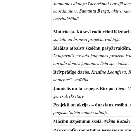
Jaunatnes dialoga īstenošanai Latvijā loc
koordinators.
Samanta Berga
, aktīva jau
Azerbaidžānā.
Motivācija. Kā sevī radīt vēlmi līdzdar
sociālo un biznesa projektu vadītāja.
Ideālais atbalsts skolēnu pašpārvaldēm
Daugavpils novada jaunatnes projektu ko
novada domes jaunatnes lietu speciāliste.
Brīvprātīgo darbs.
Kristīne Leontjeva
,
B
kopienas” vadītāja.
Jaunietis un tā iespējas Eiropā.
Liene 
ģenerālsekretāre
Projekti un akcijas – durvis uz rosību.
pagasta Saietu nama vadītājs.
Mācību uzņēmumi skolā.
Ņikita Kazake
Pašpārvalžu sadarbības iespējas un iza