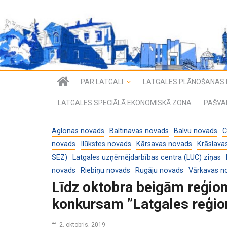
PAR LATGALI
LATGALES PLĀNOŠANAS 
LATGALES SPECIĀLĀ EKONOMISKĀ ZONA
PAŠVA
Aglonas novads
Baltinavas novads
Balvu novads
C
novads
Ilūkstes novads
Kārsavas novads
Krāslava
SEZ)
Latgales uzņēmējdarbības centra (LUC) ziņas
novads
Riebiņu novads
Rugāju novads
Vārkavas n
Līdz oktobra beigām reģio
konkursam ’’Latgales reģio
2. oktobris, 2019