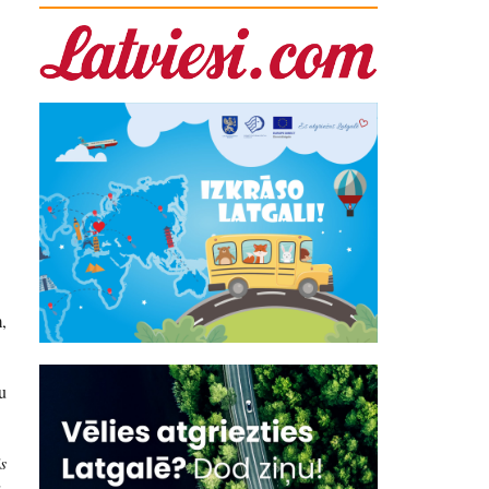
,
u
s