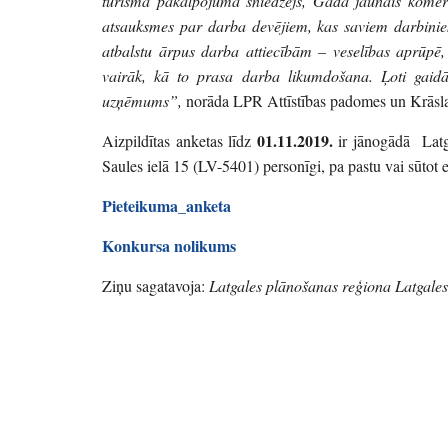
tūrisma pakalpojuma sniedzējs, Gada jaunais komers
atsauksmes par darba devējiem, kas saviem darbiniek
atbalstu ārpus darba attiecībām – veselības aprūp
vairāk, kā to prasa darba likumdošana. Ļoti gaid
uzņēmums”,
norāda LPR Attīstības padomes un Krāsla
01.11.2019.
Aizpildītas anketas līdz
ir jānogādā Latg
Saules ielā 15 (LV-5401) personīgi, pa pastu vai sūtot e
Pieteikuma_anketa
Konkursa nolikums
Ziņu sagatavoja:
Latgales plānošanas reģiona
Latgale