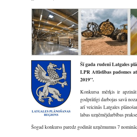
Šī gada rudenī Latgales p
LPR Attīstības padomes at
2019’’.
Konkursa mērķis ir apzināt
godprātīgi darbojas savā noza
arī veicinās Latgales plānoša
labas uzņēmējdarbības prakse
Šogad konkurss paredz godināt uzņēmumus 7 nomināci