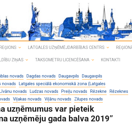
REĢIONS
LATGALES UZŅĒMĒJDARBĪBAS CENTRS
REĢIONĀ
LDĪBU ZIŅAS
TAKSOMETRU LICENCĒŠANA
KONTAKTI
iblas novads
Dagdas novads
Daugavpils
Daugavpils
s novads
Latgales speciālā ekonomiskā zona (Latgales
Līvānu novads
Ludzas novads
Preiļu novads
Rēzekne
Rēzeknes
ovads
Viļakas novads
Viļānu novads
Zilupes novads
na uzņēmumus var pieteik
na uzņēmēju gada balva 2019’’