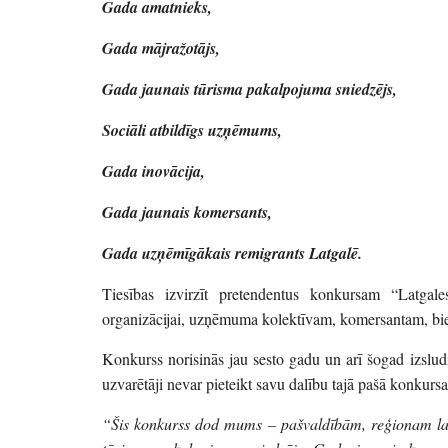
Gada amatnieks,
Gada mājražotājs,
Gada jaunais tūrisma pakalpojuma sniedzējs,
Sociāli atbildīgs uzņēmums,
Gada inovācija,
Gada jaunais komersants,
Gada uzņēmīgākais remigrants Latgalē.
Tiesības izvirzīt pretendentus konkursam “Latga
organizācijai, uzņēmuma kolektīvam, komersantam, bied
Konkurss norisinās jau sesto gadu un arī šogad izslu
uzvarētāji nevar pieteikt savu dalību tajā pašā konkurs
“Šis konkurss dod mums – pašvaldībām, reģionam lab