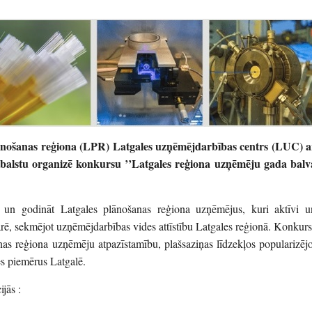
lānošanas reģiona (LPR) Latgales uzņēmējdarbības centrs (LUC) a
balstu organizē konkursu ’’Latgales reģiona uzņēmēju gada balv
 un godināt Latgales plānošanas reģiona uzņēmējus, kuri aktīvi u
rē, sekmējot uzņēmējdarbības vides attīstību Latgales reģionā. Konkurs
nas reģiona uzņēmēju atpazīstamību, plašsaziņas līdzekļos popularizējo
s piemērus Latgalē.
jās :