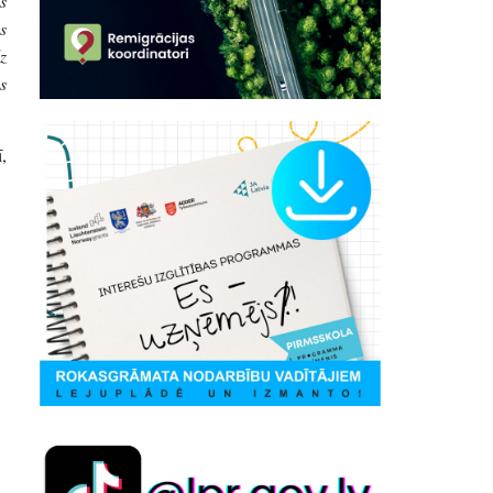
s
s
z
s
,