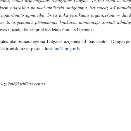
ants, Gada uzņēmīgākais remigrants Latgalē. Ne reti esmu dzirdēji
iem nodrošina ne tikai atbilstošu atalgojumu, bet sniedz arī papildu
ē, nodarbināto apmācībā, brīvā laika pasākumu organizēšana – daud
ām šo uzņēmumu pieteikumus konkursa nominācijā Sociāli atbildīg
vas novada domes priekšsēdētājs Gunārs Upenieks.
ales plānošanas reģiona Latgales uzņēmējdarbības centrā Daugavpilī
lektroniski uz e- pasta adresi
luc@lpr.gov.lv
.
s uzņēmējdarbības centrs