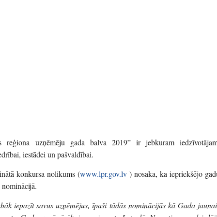
les reģiona uzņēmēju gada balva 2019” ir jebkuram iedzīvotājam
rībai, iestādei un pašvaldībai.
dinātā konkursa nolikums (
www.lpr.gov.lv
) nosaka, ka iepriekšējo gad
a nominācijā.
āk iepazīt savus uzņēmējus, īpaši tādās nominācijās kā Gada jaunai