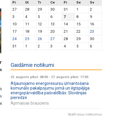
Pi
Ot
Tr
Ce
Pi
Se
Sv
27
28
29
30
31
1
2
3
4
5
6
7
8
9
10
11
12
13
14
15
16
17
18
19
20
21
22
23
24
25
26
27
28
29
30
31
1
2
3
4
5
6
r
Gaidāmie notikumi
a
23. augusts plkst. 08:00
-
27. augusts plkst. 17:00
Atjaunojamo energoresursu izmantošana
n
komunālo pakalpojumu jomā un ilgtspējīga
energopārvaldība pašvaldībās: Slovēnijas
s
pieredze
t
Apmaiņas brauciens
Skatīt visus notikumus