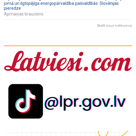
jomā un ilgtspējīga energopārvaldība pašvaldībās: Slovēnijas
pieredze
Apmaiņas brauciens
Skatīt visus notikumus