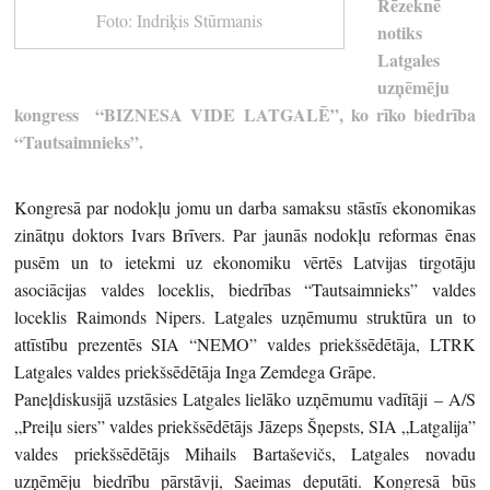
Rēzeknē
Foto: Indriķis Stūrmanis
notiks
Latgales
uzņēmēju
kongress “BIZNESA VIDE LATGALĒ”, ko rīko biedrība
“Tautsaimnieks”.
Kongresā par nodokļu jomu un darba samaksu stāstīs ekonomikas
zinātņu doktors Ivars Brīvers. Par jaunās nodokļu reformas ēnas
pusēm un to ietekmi uz ekonomiku vērtēs Latvijas tirgotāju
asociācijas valdes loceklis, biedrības “Tautsaimnieks” valdes
loceklis Raimonds Nipers. Latgales uzņēmumu struktūra un to
attīstību prezentēs SIA “NEMO” valdes priekšsēdētāja, LTRK
Latgales valdes priekšsēdētāja Inga Zemdega Grāpe.
Paneļdiskusijā uzstāsies Latgales lielāko uzņēmumu vadītāji – A/S
„Preiļu siers” valdes priekšsēdētājs Jāzeps Šņepsts, SIA „Latgalija”
valdes priekšsēdētājs Mihails Bartaševičs, Latgales novadu
uzņēmēju biedrību pārstāvji, Saeimas deputāti. Kongresā būs