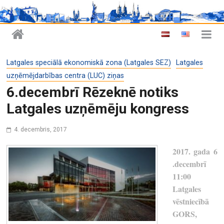
Latgales speciālā ekonomiskā zona (Latgales SEZ)
Latgales
uzņēmējdarbības centra (LUC) ziņas
6.decembrī Rēzeknē notiks
Latgales uzņēmēju kongress
4. decembris, 2017
2017. gada 6
.decembrī
11:00
Latgales
vēstniecībā
GORS,