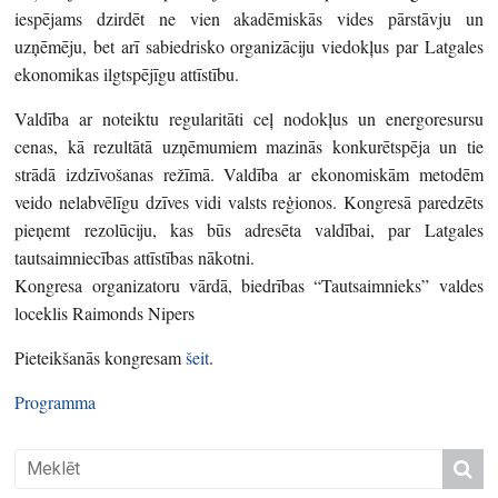
iespējams dzirdēt ne vien akadēmiskās vides pārstāvju un
uzņēmēju, bet arī sabiedrisko organizāciju viedokļus par Latgales
ekonomikas ilgtspējīgu attīstību.
Valdība ar noteiktu regularitāti ceļ nodokļus un energoresursu
cenas, kā rezultātā uzņēmumiem mazinās konkurētspēja un tie
strādā izdzīvošanas režīmā. Valdība ar ekonomiskām metodēm
veido nelabvēlīgu dzīves vidi valsts reģionos. Kongresā paredzēts
pieņemt rezolūciju, kas būs adresēta valdībai, par Latgales
tautsaimniecības attīstības nākotni.
Kongresa organizatoru vārdā, biedrības “Tautsaimnieks” valdes
loceklis Raimonds Nipers
Pieteikšanās kongresam
šeit
.
Programma