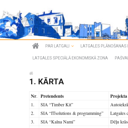
PAR LATGALI
LATGALES PLĀNOŠANAS 
LATGALES SPECIĀLĀ EKONOMISKĀ ZONA
PAŠVA
1. KĀRTA
Nr
Pretendents
Projekt
.
1.
SIA “Timber Kit”
Autoiekrā
2.
SIA “ITsolutions & programming”
Latgales 
3.
SIA “Kalna Nami”
Dēļu krās