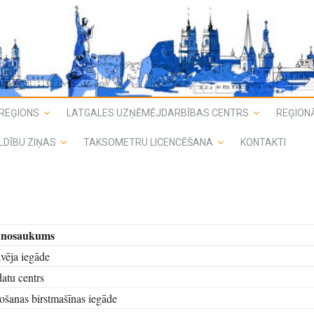
REĢIONS
LATGALES UZŅĒMĒJDARBĪBAS CENTRS
REĢIONĀ
LDĪBU ZIŅAS
TAKSOMETRU LICENCĒŠANA
KONTAKTI
a nosaukums
vēja iegāde
datu centrs
ošanas birstmašīnas iegāde