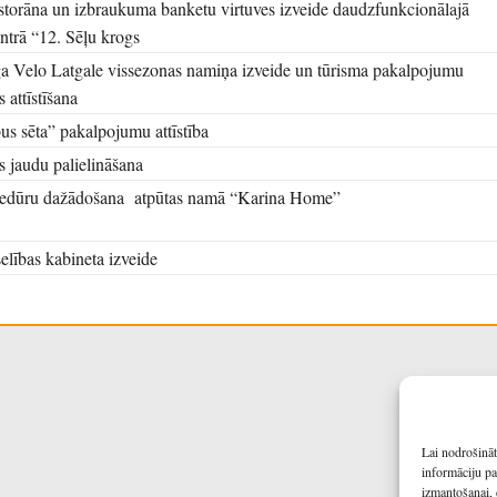
storāna un izbraukuma banketu virtuves izveide daudzfunkcionālajā
entrā “12. Sēļu krogs
 Velo Latgale vissezonas namiņa izveide un tūrisma pakalpojumu
 attīstīšana
s sēta” pakalpojumu attīstība
 jaudu palielināšana
edūru dažādošana atpūtas namā “Karina Home”
elības kabineta izveide
Lai nodrošināt
informāciju pa
izmantošanai, 