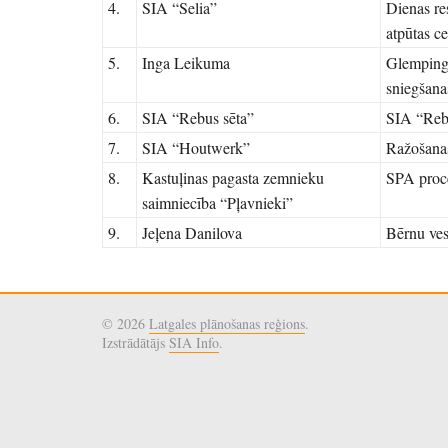
4.
SIA “Selia”
Dienas re
atpūtas c
5.
Inga Leikuma
Glempinga
sniegšanas
6.
SIA “Rebus sēta”
SIA “Rebu
7.
SIA “Houtwerk”
Ražošanas
8.
Kastuļinas pagasta zemnieku
SPA proc
saimniecība “Pļavnieki”
9.
Jeļena Danilova
Bērnu ves
© 2026
Latgales plānošanas reģions
.
Izstrādātājs
SIA Info
.