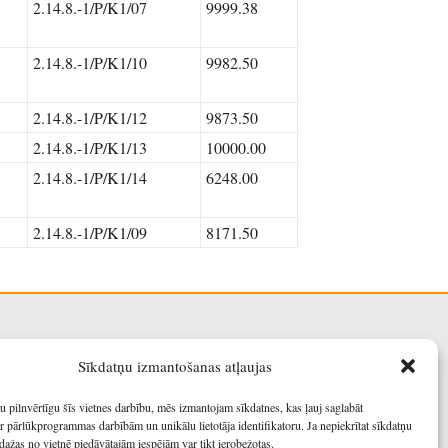
2.14.8.-1/P/K1/07
9999.38
2.14.8.-1/P/K1/10
9982.50
2.14.8.-1/P/K1/12
9873.50
2.14.8.-1/P/K1/13
10000.00
2.14.8.-1/P/K1/14
6248.00
2.14.8.-1/P/K1/09
8171.50
Sīkdatņu izmantošanas atļaujas
u pilnvērtīgu šīs vietnes darbību, mēs izmantojam sīkdatnes, kas ļauj saglabāt
r pārlūkprogrammas darbībām un unikālu lietotāja identifikatoru. Ja nepiekrītat sīkdatņu
dažas no vietnē piedāvātajām iespējām var tikt ierobežotas.