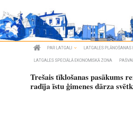
PAR LATGALI
LATGALES PLĀNOŠANAS 
LATGALES SPECIĀLĀ EKONOMISKĀ ZONA
PAŠVA
Trešais tīklošanas pasākums r
radīja īstu ģimenes dārza svēt