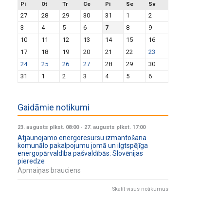
Pi
Ot
Tr
Ce
Pi
Se
Sv
27
28
29
30
31
1
2
3
4
5
6
7
8
9
10
11
12
13
14
15
16
17
18
19
20
21
22
23
24
25
26
27
28
29
30
31
1
2
3
4
5
6
Gaidāmie notikumi
23. augusts plkst. 08:00
-
27. augusts plkst. 17:00
Atjaunojamo energoresursu izmantošana
komunālo pakalpojumu jomā un ilgtspējīga
energopārvaldība pašvaldībās: Slovēnijas
pieredze
Apmaiņas brauciens
Skatīt visus notikumus