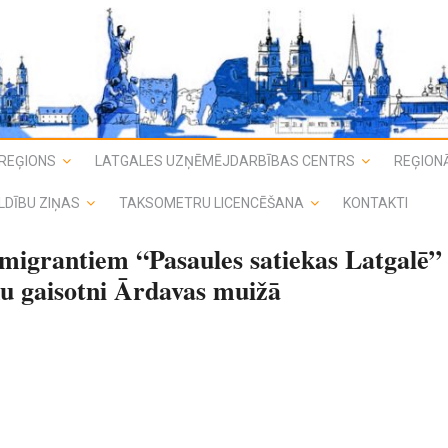
REĢIONS
LATGALES UZŅĒMĒJDARBĪBAS CENTRS
REĢIONĀ
LDĪBU ZIŅAS
TAKSOMETRU LICENCĒŠANA
KONTAKTI
emigrantiem “Pasaules satiekas Latgalē”
ku gaisotni Ārdavas muižā