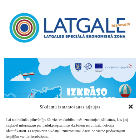
Sīkdatņu izmantošanas atļaujas
Lai nodrošinātu pilnvērtīgu šīs vietnes darbību, mēs izmantojam sīkdatnes, kas ļauj
saglabāt informāciju par pārlūkprogrammas darbībām un unikālu lietotāja
identifikatoru. Ja nepiekrītat sīkdatņu izmantošanai, dažas no vietnē piedāvātajām
iespējām var tikt ierobežotas.