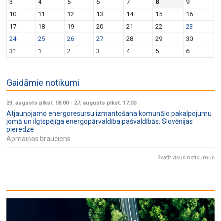
3
4
5
6
7
8
9
10
11
12
13
14
15
16
17
18
19
20
21
22
23
24
25
26
27
28
29
30
31
1
2
3
4
5
6
Gaidāmie notikumi
23. augusts plkst. 08:00
-
27. augusts plkst. 17:00
Atjaunojamo energoresursu izmantošana komunālo pakalpojumu
jomā un ilgtspējīga energopārvaldība pašvaldībās: Slovēnijas
pieredze
Apmaiņas brauciens
Skatīt visus notikumus