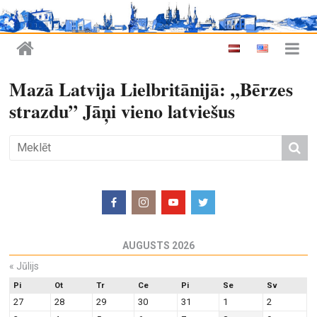
Mazā Latvija Lielbritānijā: „Bērzes
strazdu” Jāņi vieno latviešus
AUGUSTS 2026
«
Jūlijs
Pi
Ot
Tr
Ce
Pi
Se
Sv
27
28
29
30
31
1
2