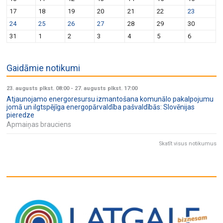
17
18
19
20
21
22
23
24
25
26
27
28
29
30
31
1
2
3
4
5
6
Gaidāmie notikumi
23. augusts plkst. 08:00
-
27. augusts plkst. 17:00
Atjaunojamo energoresursu izmantošana komunālo pakalpojumu
jomā un ilgtspējīga energopārvaldība pašvaldībās: Slovēnijas
pieredze
Apmaiņas brauciens
Skatīt visus notikumus