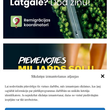
Sīkdatņu izmantošanas atļaujas
Lai nodrošinātu pilnvērtīgu šīs vietnes darbību, mēs izmantojam sīkdatnes, kas ļauj
saglabāt informāciju par pārlūkprogrammas darbībām un unikālu lietotāja
identifikatoru. Ja nepiekrītat sīkdatņu izmantošanai, dažas no vietnē piedāvātajām
iespējām var tikt ierobežotas.