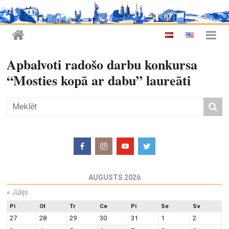
Apbalvoti radošo darbu konkursa
“Mosties kopā ar dabu” laureāti
AUGUSTS 2026
«
Jūlijs
Pi
Ot
Tr
Ce
Pi
Se
Sv
27
28
29
30
31
1
2