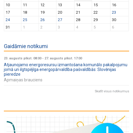
v
n
10
11
12
13
14
15
16
i
17
18
19
20
21
22
23
g
24
25
26
27
28
29
30
a
31
1
2
3
4
5
6
t
i
Gaidāmie notikumi
o
n
23. augusts plkst. 08:00
-
27. augusts plkst. 17:00
Atjaunojamo energoresursu izmantošana komunālo pakalpojumu
jomā un ilgtspējīga energopārvaldība pašvaldībās: Slovēnijas
pieredze
Apmaiņas brauciens
Skatīt visus notikumus