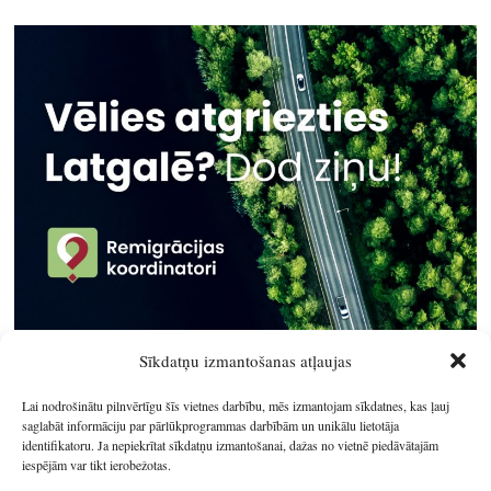
Sīkdatņu izmantošanas atļaujas
Lai nodrošinātu pilnvērtīgu šīs vietnes darbību, mēs izmantojam sīkdatnes, kas ļauj
saglabāt informāciju par pārlūkprogrammas darbībām un unikālu lietotāja
identifikatoru. Ja nepiekrītat sīkdatņu izmantošanai, dažas no vietnē piedāvātajām
iespējām var tikt ierobežotas.