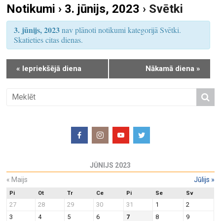
Notikumi › 3. jūnijs, 2023
› Svētki
S
u
e
m
3. jūnijs, 2023
nav plānoti notikumi kategorijā Svētki.
a
s
Skatieties citas dienas.
r
V
i
c
«
Iepriekšējā diena
Nākamā diena
»
e
h
w
a
s
n
N
d
a
V
v
i
i
e
g
JŪNIJS 2023
w
a
«
Maijs
Jūlijs
»
s
t
N
Pi
Ot
Tr
Ce
Pi
Se
Sv
i
27
28
29
30
31
1
2
a
o
3
4
5
6
7
8
9