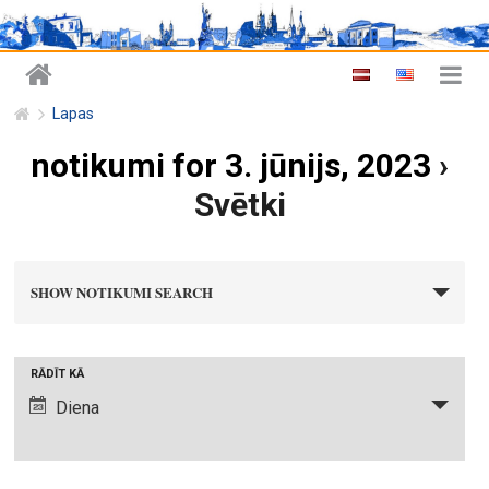
Lapas
notikumi for 3. jūnijs, 2023
›
Svētki
n
SHOW NOTIKUMI SEARCH
o
t
i
N
RĀDĪT KĀ
k
o
Diena
u
t
m
i
i
k