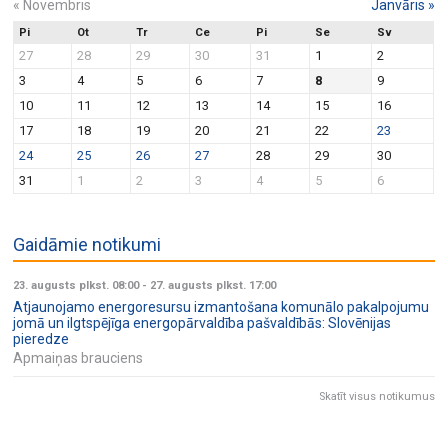
«
Novembris
Janvāris
»
Pi
Ot
Tr
Ce
Pi
Se
Sv
27
28
29
30
31
1
2
3
4
5
6
7
8
9
10
11
12
13
14
15
16
17
18
19
20
21
22
23
24
25
26
27
28
29
30
31
1
2
3
4
5
6
Gaidāmie notikumi
23. augusts plkst. 08:00
-
27. augusts plkst. 17:00
Atjaunojamo energoresursu izmantošana komunālo pakalpojumu
jomā un ilgtspējīga energopārvaldība pašvaldībās: Slovēnijas
pieredze
Apmaiņas brauciens
Skatīt visus notikumus