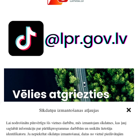
Sīkdatņu izmantošanas atļaujas
Lai nodrošinātu pilnvērtīgu šīs vietnes darbību, mēs izmantojam sīkdatnes, kas ļauj
saglabāt informāciju par pārlūkprogrammas darbībām un unikālu lietotāja
identifikatoru. Ja nepiekrītat sīkdatņu izmantošanai, dažas no vietnē piedāvātajām