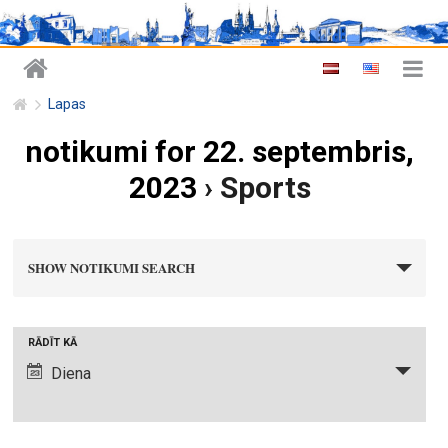
Lapas
notikumi for 22. septembris,
2023
› Sports
n
SHOW NOTIKUMI SEARCH
o
t
i
N
RĀDĪT KĀ
k
o
Diena
u
t
m
i
i
k