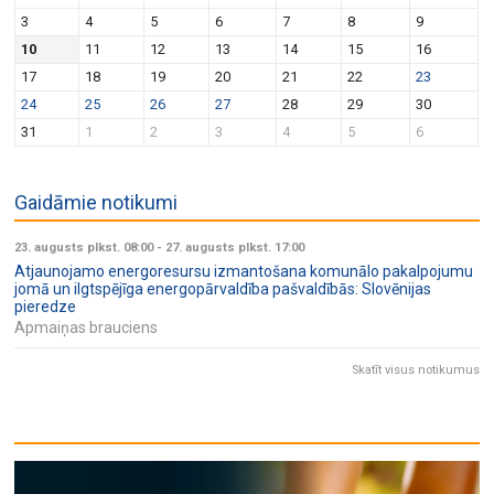
v
n
3
4
5
6
7
8
9
i
10
11
12
13
14
15
16
g
17
18
19
20
21
22
23
a
24
25
26
27
28
29
30
t
31
1
2
3
4
5
6
i
o
Gaidāmie notikumi
n
23. augusts plkst. 08:00
-
27. augusts plkst. 17:00
Atjaunojamo energoresursu izmantošana komunālo pakalpojumu
jomā un ilgtspējīga energopārvaldība pašvaldībās: Slovēnijas
pieredze
Apmaiņas brauciens
Skatīt visus notikumus