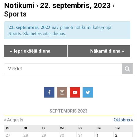
Notikumi › 22. septembris, 2023
›
S
u
Sports
e
m
a
s
22. septembris, 2023
nav plānoti notikumi kategorijā
r
V
Sports. Skatieties citas dienas.
i
c
e
h
«
Iepriekšējā diena
Nākamā diena
»
w
a
s
n
N
d
a
V
v
i
i
e
g
w
a
SEPTEMBRIS 2023
s
t
N
«
Augusts
Oktobris
»
i
a
o
Pi
Ot
Tr
Ce
Pi
Se
Sv
27
28
29
30
31
1
2