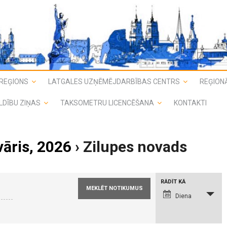
REĢIONS
LATGALES UZŅĒMĒJDARBĪBAS CENTRS
REĢIONĀ
LDĪBU ZIŅAS
TAKSOMETRU LICENCĒŠANA
KONTAKTI
vāris, 2026
› Zilupes novads
N
RĀDĪT KĀ
o
t
Diena
i
k
u
m