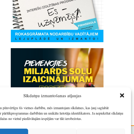
Sīkdatņu izmantošanas atļaujas
u pilnvērtīgu šīs vietnes darbību, mēs izmantojam sīkdatnes, kas ļauj saglabāt
r pārlūkprogrammas darbībām un unikālu lietotāja identifikatoru. Ja nepiekrītat sīkdatņu
dažas no vietnē piedāvātajām iespējām var tikt ierobežotas.