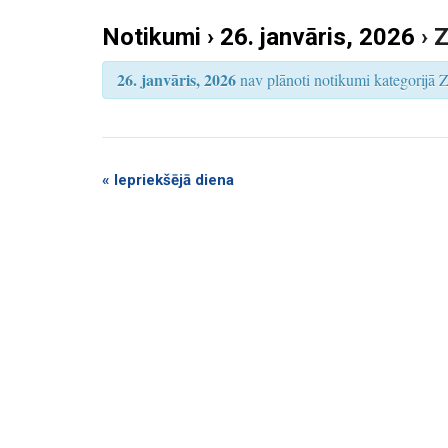
k
S
e
Notikumi › 26. janvāris, 2026
› 
u
a
r
m
c
26. janvāris, 2026
nav plānoti notikumi kategorijā Zi
h
i
S
e
a
«
Iepriekšējā diena
r
c
h
a
n
d
V
i
e
w