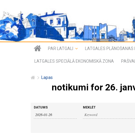
PAR LATGALI
LATGALES PLĀNOŠANAS 
LATGALES SPECIĀLĀ EKONOMISKĀ ZONA
PAŠVA
Lapas
notikumi for 26. jan
n
n
DATUMS
MEKLĒT
o
o
t
i
t
k
u
i
m
i