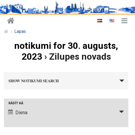
Lapas
notikumi for 30. augusts,
2023
› Zilupes novads
n
SHOW NOTIKUMI SEARCH
o
t
i
N
RĀDĪT KĀ
k
o
Diena
u
t
m
i
i
k