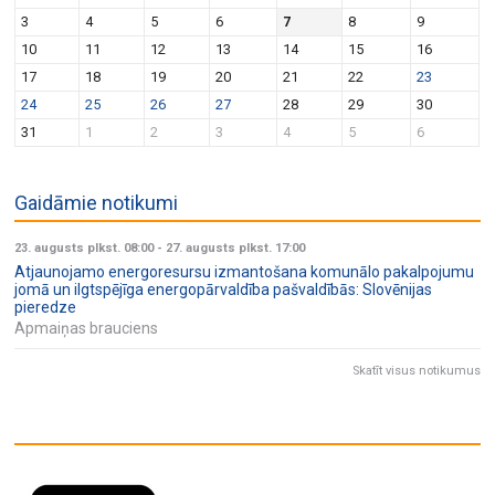
v
n
3
4
5
6
7
8
9
i
10
11
12
13
14
15
16
g
17
18
19
20
21
22
23
a
24
25
26
27
28
29
30
t
31
1
2
3
4
5
6
i
o
Gaidāmie notikumi
n
23. augusts plkst. 08:00
-
27. augusts plkst. 17:00
Atjaunojamo energoresursu izmantošana komunālo pakalpojumu
jomā un ilgtspējīga energopārvaldība pašvaldībās: Slovēnijas
pieredze
Apmaiņas brauciens
Skatīt visus notikumus