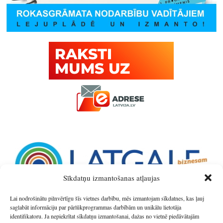
Sīkdatņu izmantošanas atļaujas
Lai nodrošinātu pilnvērtīgu šīs vietnes darbību, mēs izmantojam sīkdatnes, kas ļauj
saglabāt informāciju par pārlūkprogrammas darbībām un unikālu lietotāja
identifikatoru. Ja nepiekrītat sīkdatņu izmantošanai, dažas no vietnē piedāvātajām