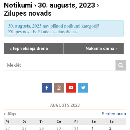
Notikumi › 30. augusts, 2023
›
S
u
Zilupes novads
e
m
a
s
30. augusts, 2023
nav plānoti notikumi kategorijā
r
V
Zilupes novads. Skatieties citas dienas.
i
c
e
h
«
Iepriekšējā diena
Nākamā diena
»
w
a
s
n
N
d
a
V
v
i
i
e
g
w
a
AUGUSTS 2023
s
t
N
«
Jūlijs
Septembris
»
i
a
o
Pi
Ot
Tr
Ce
Pi
Se
Sv
27
28
29
30
31
1
2