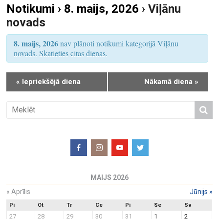
Notikumi › 8. maijs, 2026
› Viļānu
S
u
novads
e
m
a
s
8. maijs, 2026
nav plānoti notikumi kategorijā Viļānu
r
V
novads. Skatieties citas dienas.
i
c
e
h
«
Iepriekšējā diena
Nākamā diena
»
w
a
s
n
N
d
a
V
v
i
i
e
g
w
a
MAIJS 2026
s
t
N
«
Aprīlis
Jūnijs
»
i
a
o
Pi
Ot
Tr
Ce
Pi
Se
Sv
27
28
29
30
31
1
2