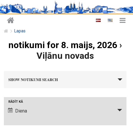
Lapas
notikumi for 8. maijs, 2026
›
Viļānu novads
n
SHOW NOTIKUMI SEARCH
o
t
i
N
RĀDĪT KĀ
k
o
Diena
u
t
m
i
i
k