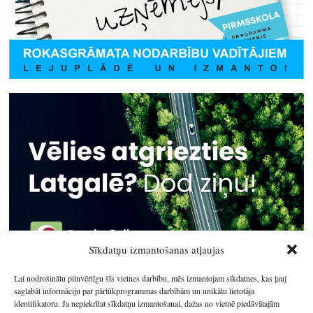
Sīkdatņu izmantošanas atļaujas
Lai nodrošinātu pilnvērtīgu šīs vietnes darbību, mēs izmantojam sīkdatnes, kas ļauj
saglabāt informāciju par pārlūkprogrammas darbībām un unikālu lietotāja
identifikatoru. Ja nepiekrītat sīkdatņu izmantošanai, dažas no vietnē piedāvātajām