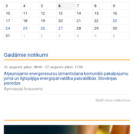
v
n
3
4
5
6
7
8
9
i
10
11
12
13
14
15
16
g
17
18
19
20
21
22
23
a
24
25
26
27
28
29
30
t
31
1
2
3
4
5
6
i
o
Gaidāmie notikumi
n
23. augusts plkst. 08:00
-
27. augusts plkst. 17:00
Atjaunojamo energoresursu izmantošana komunālo pakalpojumu
jomā un ilgtspējīga energopārvaldība pašvaldībās: Slovēnijas
pieredze
Apmaiņas brauciens
Skatīt visus notikumus