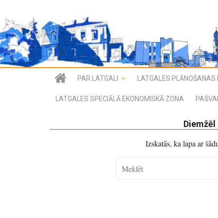
PAR LATGALI
LATGALES PLĀNOŠANAS 
LATGALES SPECIĀLĀ EKONOMISKĀ ZONA
PAŠVA
Diemžēl 
Izskatās, ka lapa ar šā