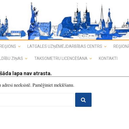
REĢIONS
LATGALES UZŅĒMĒJDARBĪBAS CENTRS
REĢIONĀ
LDĪBU ZIŅAS
TAKSOMETRU LICENCĒŠANA
KONTAKTI
šāda lapa nav atrasta.
du adresi neeksistē. Pamēģiniet meklēšanu.