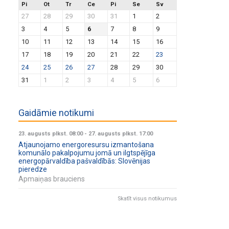
Pi
Ot
Tr
Ce
Pi
Se
Sv
27
28
29
30
31
1
2
3
4
5
6
7
8
9
10
11
12
13
14
15
16
17
18
19
20
21
22
23
24
25
26
27
28
29
30
31
1
2
3
4
5
6
Gaidāmie notikumi
23. augusts plkst. 08:00
-
27. augusts plkst. 17:00
Atjaunojamo energoresursu izmantošana
komunālo pakalpojumu jomā un ilgtspējīga
energopārvaldība pašvaldībās: Slovēnijas
pieredze
Apmaiņas brauciens
Skatīt visus notikumus