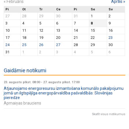
«
Februāris
Aprīlis
»
Pi
Ot
Tr
Ce
Pi
Se
Sv
27
28
29
30
31
1
2
3
4
5
6
7
8
9
10
11
12
13
14
15
16
17
18
19
20
21
22
23
24
25
26
27
28
29
30
31
1
2
3
4
5
6
Gaidāmie notikumi
23. augusts plkst. 08:00
-
27. augusts plkst. 17:00
Atjaunojamo energoresursu izmantošana komunālo pakalpojumu
jomā un ilgtspējīga energopārvaldība pašvaldībās: Slovēnijas
pieredze
Apmaiņas brauciens
Skatīt visus notikumus