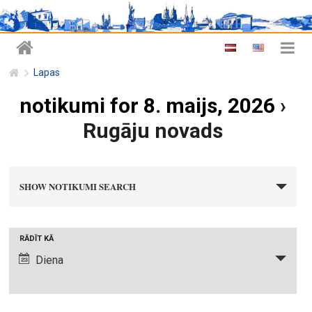
Lapas
notikumi for 8. maijs, 2026
›
Rugāju novads
n
SHOW NOTIKUMI SEARCH
o
t
i
N
RĀDĪT KĀ
k
o
Diena
u
t
m
i
i
k