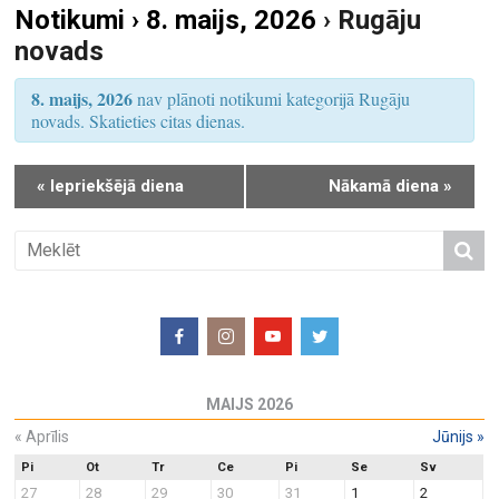
Notikumi › 8. maijs, 2026
› Rugāju
S
u
novads
e
m
a
s
8. maijs, 2026
nav plānoti notikumi kategorijā Rugāju
r
V
novads. Skatieties citas dienas.
i
c
e
h
«
Iepriekšējā diena
Nākamā diena
»
w
a
s
n
N
d
a
V
v
i
i
e
g
w
a
MAIJS 2026
s
t
N
«
Aprīlis
Jūnijs
»
i
a
o
Pi
Ot
Tr
Ce
Pi
Se
Sv
27
28
29
30
31
1
2