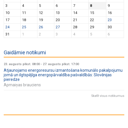
v
n
3
4
5
6
7
8
9
i
10
11
12
13
14
15
16
g
17
18
19
20
21
22
23
a
24
25
26
27
28
29
30
t
31
1
2
3
4
5
6
i
o
Gaidāmie notikumi
n
23. augusts plkst. 08:00
-
27. augusts plkst. 17:00
Atjaunojamo energoresursu izmantošana komunālo pakalpojumu
jomā un ilgtspējīga energopārvaldība pašvaldībās: Slovēnijas
pieredze
Apmaiņas brauciens
Skatīt visus notikumus