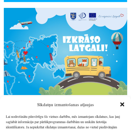
Sīkdatņu izmantošanas atļaujas
Lai nodrošinātu pilnvērtīgu šīs vietnes darbību, mēs izmantojam sīkdatnes, kas ļauj
saglabāt informāciju par pārlūkprogrammas darbībām un unikālu lietotāja
identifikatoru. Ja nepiekrītat sīkdatņu izmantošanai, dažas no vietnē piedāvātajām