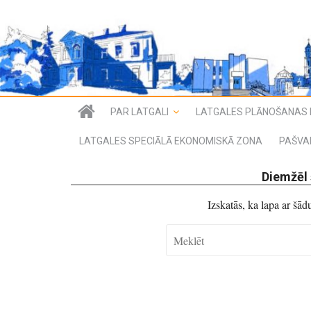
PAR LATGALI
LATGALES PLĀNOŠANAS 
LATGALES SPECIĀLĀ EKONOMISKĀ ZONA
PAŠVA
Diemžēl 
Izskatās, ka lapa ar šā