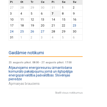
Pi
Ot
Tr
Ce
Pi
Se
Sv
27
28
29
30
31
1
2
3
4
5
6
7
8
9
10
11
12
13
14
15
16
17
18
19
20
21
22
23
24
25
26
27
28
29
30
31
1
2
3
4
5
6
Gaidāmie notikumi
23. augusts plkst. 08:00
-
27. augusts plkst. 17:00
Atjaunojamo energoresursu izmantošana
komunālo pakalpojumu jomā un ilgtspējīga
energopārvaldība pašvaldībās: Slovēnijas
pieredze
Apmaiņas brauciens
Skatīt visus notikumus