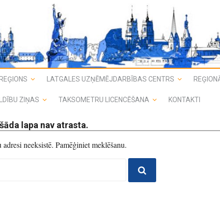
REĢIONS
LATGALES UZŅĒMĒJDARBĪBAS CENTRS
REĢIONĀ
LDĪBU ZIŅAS
TAKSOMETRU LICENCĒŠANA
KONTAKTI
šāda lapa nav atrasta.
du adresi neeksistē. Pamēģiniet meklēšanu.