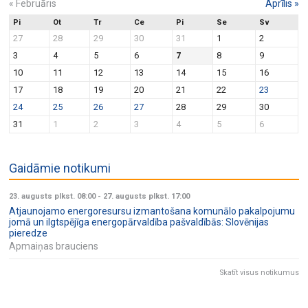
«
Februāris
Aprīlis
»
Pi
Ot
Tr
Ce
Pi
Se
Sv
27
28
29
30
31
1
2
3
4
5
6
7
8
9
10
11
12
13
14
15
16
17
18
19
20
21
22
23
24
25
26
27
28
29
30
31
1
2
3
4
5
6
Gaidāmie notikumi
23. augusts plkst. 08:00
-
27. augusts plkst. 17:00
Atjaunojamo energoresursu izmantošana komunālo pakalpojumu
jomā un ilgtspējīga energopārvaldība pašvaldībās: Slovēnijas
pieredze
Apmaiņas brauciens
Skatīt visus notikumus