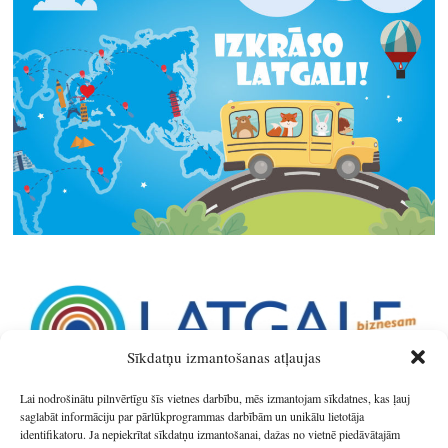
Sīkdatņu izmantošanas atļaujas
Lai nodrošinātu pilnvērtīgu šīs vietnes darbību, mēs izmantojam sīkdatnes, kas ļauj
saglabāt informāciju par pārlūkprogrammas darbībām un unikālu lietotāja
identifikatoru. Ja nepiekrītat sīkdatņu izmantošanai, dažas no vietnē piedāvātajām