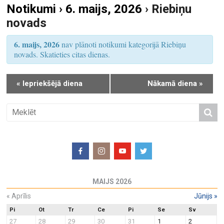
Notikumi › 6. maijs, 2026
› Riebiņu
S
u
novads
e
m
a
s
6. maijs, 2026
nav plānoti notikumi kategorijā Riebiņu
r
V
novads. Skatieties citas dienas.
i
c
e
h
«
Iepriekšējā diena
Nākamā diena
»
w
a
s
n
N
d
a
V
v
i
i
e
g
w
a
MAIJS 2026
s
t
N
«
Aprīlis
Jūnijs
»
i
a
o
Pi
Ot
Tr
Ce
Pi
Se
Sv
27
28
29
30
31
1
2