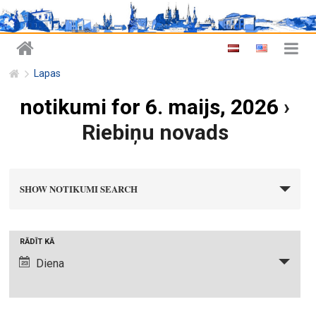
Lapas
notikumi for 6. maijs, 2026
›
Riebiņu novads
n
SHOW NOTIKUMI SEARCH
o
t
i
N
RĀDĪT KĀ
k
o
Diena
u
t
m
i
i
k