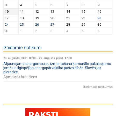
v
n
3
4
5
6
7
8
9
i
10
11
12
13
14
15
16
g
17
18
19
20
21
22
23
a
24
25
26
27
28
29
30
t
31
1
2
3
4
5
6
i
o
Gaidāmie notikumi
n
23. augusts plkst. 08:00
-
27. augusts plkst. 17:00
Atjaunojamo energoresursu izmantošana komunālo pakalpojumu
jomā un ilgtspējīga energopārvaldība pašvaldībās: Slovēnijas
pieredze
Apmaiņas brauciens
Skatīt visus notikumus