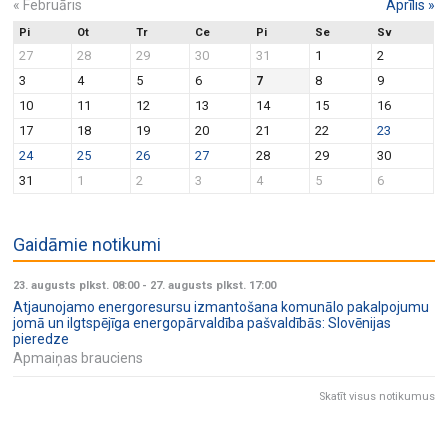
«
Februāris
Aprīlis
»
Pi
Ot
Tr
Ce
Pi
Se
Sv
27
28
29
30
31
1
2
3
4
5
6
7
8
9
10
11
12
13
14
15
16
17
18
19
20
21
22
23
24
25
26
27
28
29
30
31
1
2
3
4
5
6
Gaidāmie notikumi
23. augusts plkst. 08:00
-
27. augusts plkst. 17:00
Atjaunojamo energoresursu izmantošana komunālo pakalpojumu
jomā un ilgtspējīga energopārvaldība pašvaldībās: Slovēnijas
pieredze
Apmaiņas brauciens
Skatīt visus notikumus