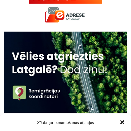
Sīkdatņu izmantošanas atļaujas