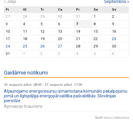
«
Jūlijs
Septembris
»
Pi
Ot
Tr
Ce
Pi
Se
Sv
27
28
29
30
31
1
2
3
4
5
6
7
8
9
10
11
12
13
14
15
16
17
18
19
20
21
22
23
24
25
26
27
28
29
30
31
1
2
3
4
5
6
Gaidāmie notikumi
23. augusts plkst. 08:00
-
27. augusts plkst. 17:00
Atjaunojamo energoresursu izmantošana komunālo pakalpojumu
jomā un ilgtspējīga energopārvaldība pašvaldībās: Slovēnijas
pieredze
Apmaiņas brauciens
Skatīt visus notikumus