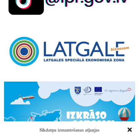
Sīkdatņu izmantošanas atļaujas